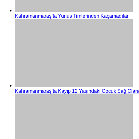
KÜLTÜR SANAT
Kahramanmaraş’ta Yunus Timlerinden Kaçamadılar
EKONOMİ
YAZARLAR
YEREL HABERLER
Kahramanmaraş’ta Kayıp 12 Yaşındaki Çocuk Sağ Olar