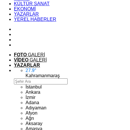
KÜLTÜR SANAT
EKONOMİ
YAZARLAR
YEREL HABERLER
FOTO
GALERİ
VİDEO
GALERİ
YAZARLAR
27.9
°
Kahramanmaraş
İstanbul
Ankara
İzmir
Adana
Adıyaman
Afyon
Ağrı
Aksaray
Amasya