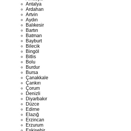
Antalya
Ardahan
Artvin
Aydın
Balıkesir
Bartın
Batman
Bayburt
Bilecik
Bingöl
Bitlis
Bolu
Burdur
Bursa
Çanakkale
Çankırı
Çorum
Denizli
Diyarbakır
Düzce
Edirne
Elazığ
Erzincan
Erzurum
Eskişehir