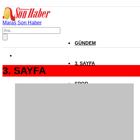
Maraş Son Haber
GÜNDEM
3. SAYFA
3. SAYFA
SPOR
SAĞLIK
EĞİTİM