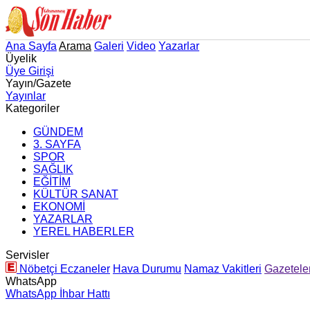
Ana Sayfa
Arama
Galeri
Video
Yazarlar
Üyelik
Üye Girişi
Yayın/Gazete
Yayınlar
Kategoriler
GÜNDEM
3. SAYFA
SPOR
SAĞLIK
EĞİTİM
KÜLTÜR SANAT
EKONOMİ
YAZARLAR
YEREL HABERLER
Servisler
Nöbetçi Eczaneler
Hava Durumu
Namaz Vakitleri
Gazetele
WhatsApp
WhatsApp İhbar Hattı