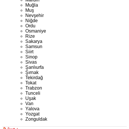
Muğla
Muş
Nevşehir
Niğde
Ordu
Osmaniye
Rize
Sakarya
Samsun
Siirt
Sinop
Sivas
Şanlıurfa
Şırnak
Tekirdağ
Tokat
Trabzon
Tunceli
Uşak
Van
Yalova
Yozgat
Zonguldak