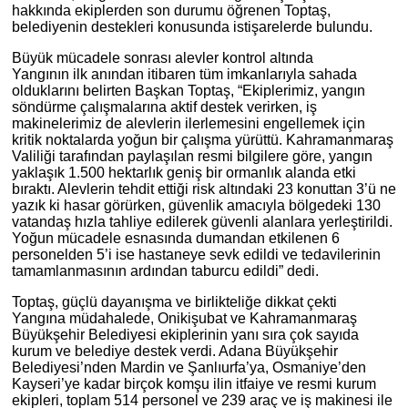
hakkında ekiplerden son durumu öğrenen Toptaş,
belediyenin destekleri konusunda istişarelerde bulundu.
Büyük mücadele sonrası alevler kontrol altında
Yangının ilk anından itibaren tüm imkanlarıyla sahada
olduklarını belirten Başkan Toptaş, “Ekiplerimiz, yangın
söndürme çalışmalarına aktif destek verirken, iş
makinelerimiz de alevlerin ilerlemesini engellemek için
kritik noktalarda yoğun bir çalışma yürüttü. Kahramanmaraş
Valiliği tarafından paylaşılan resmi bilgilere göre, yangın
yaklaşık 1.500 hektarlık geniş bir ormanlık alanda etki
bıraktı. Alevlerin tehdit ettiği risk altındaki 23 konuttan 3’ü ne
yazık ki hasar görürken, güvenlik amacıyla bölgedeki 130
vatandaş hızla tahliye edilerek güvenli alanlara yerleştirildi.
Yoğun mücadele esnasında dumandan etkilenen 6
personelden 5’i ise hastaneye sevk edildi ve tedavilerinin
tamamlanmasının ardından taburcu edildi” dedi.
Toptaş, güçlü dayanışma ve birlikteliğe dikkat çekti
Yangına müdahalede, Onikişubat ve Kahramanmaraş
Büyükşehir Belediyesi ekiplerinin yanı sıra çok sayıda
kurum ve belediye destek verdi. Adana Büyükşehir
Belediyesi’nden Mardin ve Şanlıurfa’ya, Osmaniye’den
Kayseri’ye kadar birçok komşu ilin itfaiye ve resmi kurum
ekipleri, toplam 514 personel ve 239 araç ve iş makinesi ile