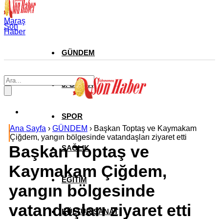
Maraş
Son
Haber
GÜNDEM
3. SAYFA
SPOR
Ana Sayfa
›
GÜNDEM
›
Başkan Toptaş ve Kaymakam
Çiğdem, yangın bölgesinde vatandaşları ziyaret etti
Başkan Toptaş ve
SAĞLIK
Kaymakam Çiğdem,
EĞİTİM
yangın bölgesinde
vatandaşları ziyaret etti
KÜLTÜR SANAT