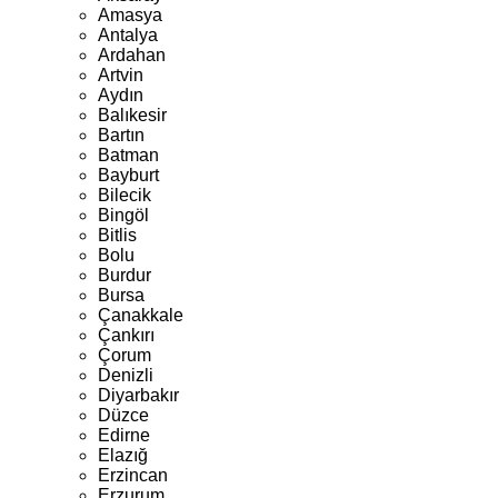
Amasya
Antalya
Ardahan
Artvin
Aydın
Balıkesir
Bartın
Batman
Bayburt
Bilecik
Bingöl
Bitlis
Bolu
Burdur
Bursa
Çanakkale
Çankırı
Çorum
Denizli
Diyarbakır
Düzce
Edirne
Elazığ
Erzincan
Erzurum