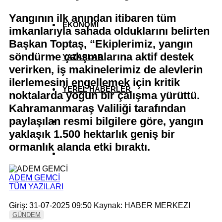
Yangının ilk anından itibaren tüm
EKONOMİ
imkanlarıyla sahada olduklarını belirten
Başkan Toptaş, “Ekiplerimiz, yangın
söndürme çalışmalarına aktif destek
YAZARLAR
verirken, iş makinelerimiz de alevlerin
ilerlemesini engellemek için kritik
YEREL HABERLER
noktalarda yoğun bir çalışma yürüttü.
Kahramanmaraş Valiliği tarafından
paylaşılan resmi bilgilere göre, yangın
yaklaşık 1.500 hektarlık geniş bir
ormanlık alanda etki bıraktı.
ADEM GEMCİ
TÜM YAZILARI
Giriş: 31-07-2025 09:50
Kaynak: HABER MERKEZI
GÜNDEM