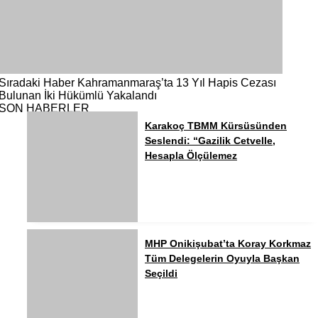
Sıradaki Haber
Kahramanmaraş’ta 13 Yıl Hapis Cezası
Bulunan İki Hükümlü Yakalandı
SON HABERLER
Karakoç TBMM Kürsüsünden
Seslendi: “Gazilik Cetvelle,
Hesapla Ölçülemez
MHP Onikişubat’ta Koray Korkmaz
Tüm Delegelerin Oyuyla Başkan
Seçildi