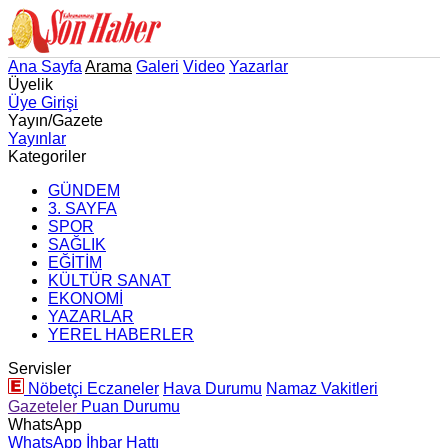
Ana Sayfa
Arama
Galeri
Video
Yazarlar
Üyelik
Üye Girişi
Yayın/Gazete
Yayınlar
Kategoriler
GÜNDEM
3. SAYFA
SPOR
SAĞLIK
EĞİTİM
KÜLTÜR SANAT
EKONOMİ
YAZARLAR
YEREL HABERLER
Servisler
Nöbetçi Eczaneler
Hava Durumu
Namaz Vakitleri
Gazeteler
Puan Durumu
WhatsApp
WhatsApp İhbar Hattı