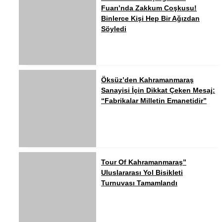
Fuarı’nda Zakkum Coşkusu!
Binlerce Kişi Hep Bir Ağızdan
Söyledi
Öksüz’den Kahramanmaraş
Sanayisi İçin Dikkat Çeken Mesaj:
“Fabrikalar Milletin Emanetidir”
Tour Of Kahramanmaraş”
Uluslararası Yol Bisikleti
Turnuvası Tamamlandı