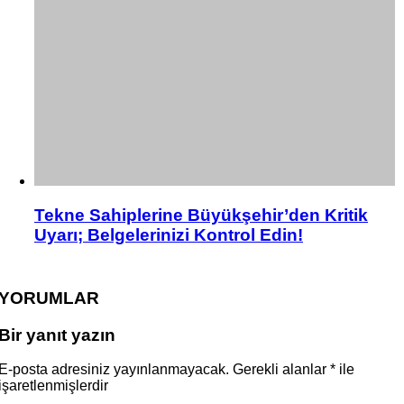
Tekne Sahiplerine Büyükşehir’den Kritik
Uyarı; Belgelerinizi Kontrol Edin!
YORUMLAR
Bir yanıt yazın
E-posta adresiniz yayınlanmayacak.
Gerekli alanlar
*
ile
işaretlenmişlerdir