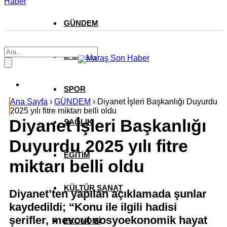
Haber
GÜNDEM
3. SAYFA
SPOR
Ana Sayfa
›
GÜNDEM
›
Diyanet İşleri Başkanlığı Duyurdu
2025 yılı fitre miktarı belli oldu
Diyanet İşleri Başkanlığı
SAĞLIK
Duyurdu 2025 yılı fitre
EĞİTİM
miktarı belli oldu
KÜLTÜR SANAT
Diyanet’ten yapılan açıklamada şunlar
kaydedildi; “Konu ile ilgili hadisi
şerifler, mevcut sosyoekonomik hayat
EKONOMİ