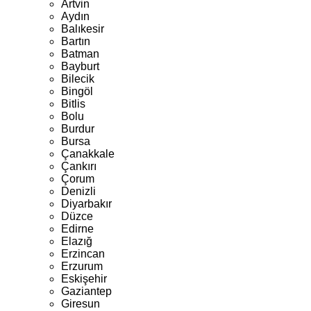
Artvin
Aydın
Balıkesir
Bartın
Batman
Bayburt
Bilecik
Bingöl
Bitlis
Bolu
Burdur
Bursa
Çanakkale
Çankırı
Çorum
Denizli
Diyarbakır
Düzce
Edirne
Elazığ
Erzincan
Erzurum
Eskişehir
Gaziantep
Giresun