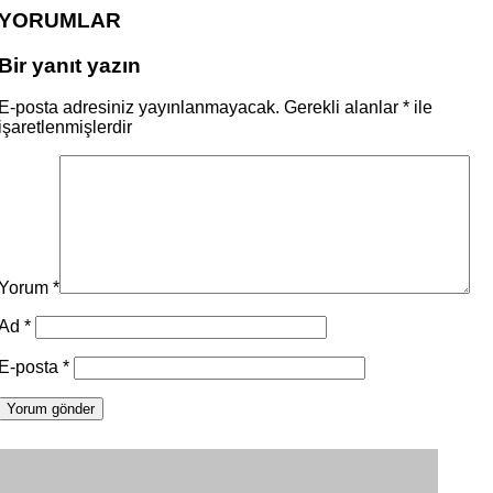
YORUMLAR
Bir yanıt yazın
E-posta adresiniz yayınlanmayacak.
Gerekli alanlar
*
ile
işaretlenmişlerdir
Yorum
*
Ad
*
E-posta
*