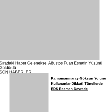
Sıradaki Haber
Geleneksel Ağustos Fuarı Esnafın Yüzünü
Güldürdü
SON HABERLER
Kahramanmaraş-Göksun Yolunu
Kullananlar Dikkat! Tünellerde
EDS Resmen Devrede