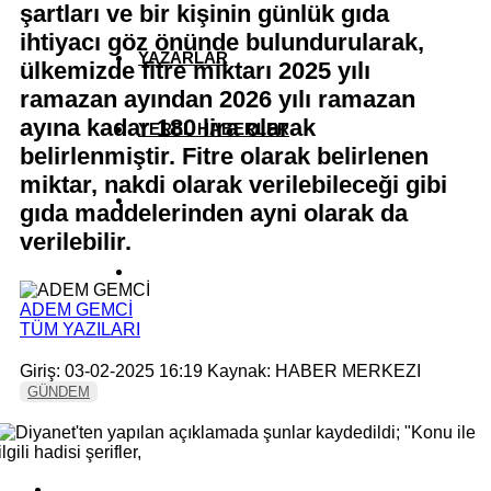
şartları ve bir kişinin günlük gıda
ihtiyacı göz önünde bulundurularak,
YAZARLAR
ülkemizde fitre miktarı 2025 yılı
ramazan ayından 2026 yılı ramazan
ayına kadar 180 lira olarak
YEREL HABERLER
belirlenmiştir. Fitre olarak belirlenen
miktar, nakdi olarak verilebileceği gibi
gıda maddelerinden ayni olarak da
verilebilir.
ADEM GEMCİ
TÜM YAZILARI
Giriş: 03-02-2025 16:19
Kaynak: HABER MERKEZI
GÜNDEM