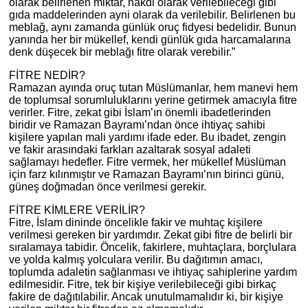
olarak belirlenen miktar, nakdi olarak verilebileceği gibi
gıda maddelerinden ayni olarak da verilebilir. Belirlenen bu
meblağ, aynı zamanda günlük oruç fidyesi bedelidir. Bunun
yanında her bir mükellef, kendi günlük gıda harcamalarına
denk düşecek bir meblağı fitre olarak verebilir.”
FİTRE NEDİR?
Ramazan ayında oruç tutan Müslümanlar, hem manevi hem
de toplumsal sorumluluklarını yerine getirmek amacıyla fitre
verirler. Fitre, zekat gibi İslam’ın önemli ibadetlerinden
biridir ve Ramazan Bayramı’ndan önce ihtiyaç sahibi
kişilere yapılan mali yardımı ifade eder. Bu ibadet, zengin
ve fakir arasındaki farkları azaltarak sosyal adaleti
sağlamayı hedefler. Fitre vermek, her mükellef Müslüman
için farz kılınmıştır ve Ramazan Bayramı’nın birinci günü,
güneş doğmadan önce verilmesi gerekir.
FİTRE KİMLERE VERİLİR?
Fitre, İslam dininde öncelikle fakir ve muhtaç kişilere
verilmesi gereken bir yardımdır. Zekat gibi fitre de belirli bir
sıralamaya tabidir. Öncelik, fakirlere, muhtaçlara, borçlulara
ve yolda kalmış yolculara verilir. Bu dağıtımın amacı,
toplumda adaletin sağlanması ve ihtiyaç sahiplerine yardım
edilmesidir. Fitre, tek bir kişiye verilebileceği gibi birkaç
fakire de dağıtılabilir. Ancak unutulmamalıdır ki, bir kişiye