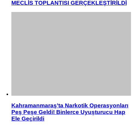
MECLİS TOPLANTISI GERÇEKLEŞTİRİLDİ
Kahramanmaraş’ta Narkotik Operasyonları
Peş Peşe Geldi! Binlerce Uyuşturucu Hap
Ele Geçirildi