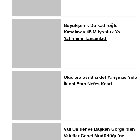
Büyükşehir, Dulkadiroğlu
Kırsalında 45 Milyonluk Yol
Yatırımını Tamamladı
Uluslararası Bisiklet Yarışması’nda
İkinci Etap Nefes Kesti
Vali Ünlüer ve Başkan Görgel’den
Vakıflar Genel Müdürlüğü’ne