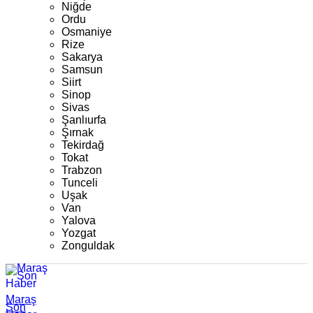
Niğde
Ordu
Osmaniye
Rize
Sakarya
Samsun
Siirt
Sinop
Sivas
Şanlıurfa
Şırnak
Tekirdağ
Tokat
Trabzon
Tunceli
Uşak
Van
Yalova
Yozgat
Zonguldak
Maraş
Son