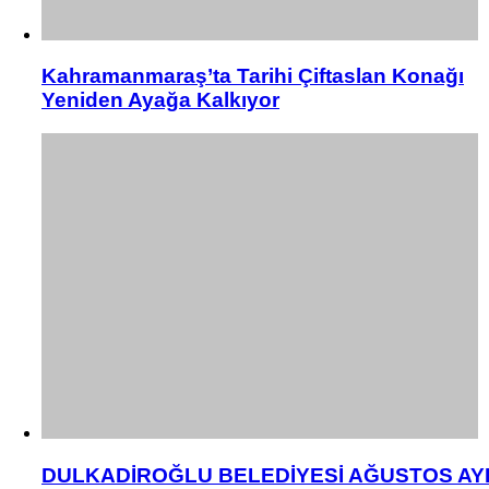
Kahramanmaraş’ta Tarihi Çiftaslan Konağı
Yeniden Ayağa Kalkıyor
DULKADİROĞLU BELEDİYESİ AĞUSTOS AY