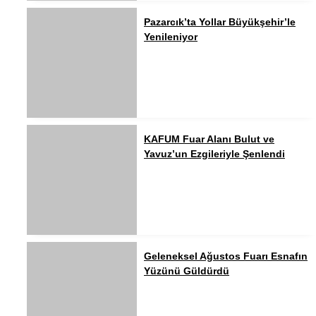
Pazarcık’ta Yollar Büyükşehir’le
Yenileniyor
KAFUM Fuar Alanı Bulut ve
Yavuz’un Ezgileriyle Şenlendi
Geleneksel Ağustos Fuarı Esnafın
Yüzünü Güldürdü