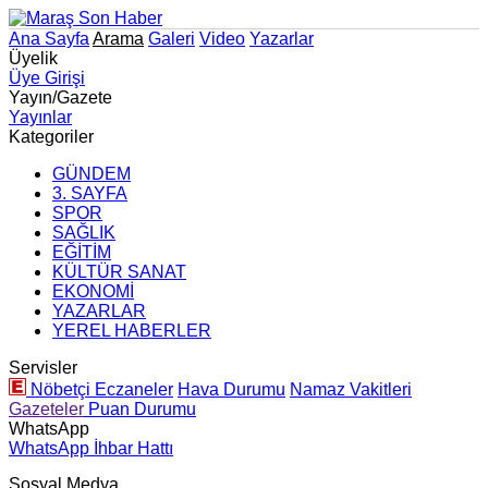
Ana Sayfa
Arama
Galeri
Video
Yazarlar
Üyelik
Üye Girişi
Yayın/Gazete
Yayınlar
Kategoriler
GÜNDEM
3. SAYFA
SPOR
SAĞLIK
EĞİTİM
KÜLTÜR SANAT
EKONOMİ
YAZARLAR
YEREL HABERLER
Servisler
Nöbetçi Eczaneler
Hava Durumu
Namaz Vakitleri
Gazeteler
Puan Durumu
WhatsApp
WhatsApp İhbar Hattı
Sosyal Medya