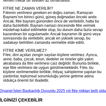
verilen miktar bir fitreden az olmamalıdır.
FİTRE NE ZAMAN VERİLİR?
Fitrenin verilmesi gereken en doğru zaman, Ramazan
Bayramı’nın birinci günü, güneş doğmadan önceki andır.
Ancak, fitre bayram gününden önce de verilebilir, hatta bu
daha faziletlidir. Bayram namazı öncesinde fitre vermek
müstehap kabul edilmekte olup, bu durum daha fazla sevap
kazandıran bir uygulamadır. Ancak bayramın ilk günü veya
sonrasında da verilebilir, ancak en yüksek sevap, bu
sadakayı belirtilen zamanda vermekle elde edilir.
FİTRE KİME VERİLMEZ?
Fitre, dini açıdan zengin sayılan kişilere verilmez. Ayrıca,
anne, baba, çocuk, torun, dedeler ve nineler gibi yakın
akrabalara da fitre verilmesi caiz değildir. Bununla birlikte,
eşe fitre verilmesi de uygun görülmemektedir. Fitre, bu
kişilere verilmemekle birlikte, ihtiyaç sahiplerine yapılan bu
yardımlar, toplumsal sorumluluğu yerine getirme adına
oldukça önemli bir ibadettir.
Diyanet İşleri Başkanlığı Duyurdu 2025 yılı fitre miktarı belli old
İLGİNİZİ
ÇEKEBİLİR