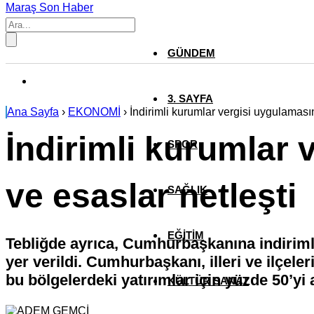
Maraş Son Haber
GÜNDEM
3. SAYFA
Ana Sayfa
›
EKONOMİ
›
İndirimli kurumlar vergisi uygulaması
İndirimli kurumlar
SPOR
ve esaslar netleşti
SAĞLIK
EĞİTİM
Tebliğde ayrıca, Cumhurbaşkanına indirimli
yer verildi. Cumhurbaşkanı, illeri ve ilçel
bu bölgelerdeki yatırımlar için yüzde 50’yi
KÜLTÜR SANAT