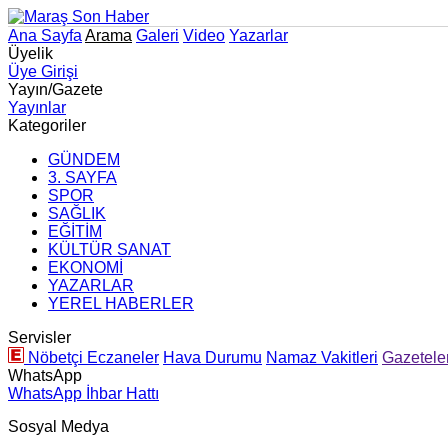
Ana Sayfa
Arama
Galeri
Video
Yazarlar
Üyelik
Üye Girişi
Yayın/Gazete
Yayınlar
Kategoriler
GÜNDEM
3. SAYFA
SPOR
SAĞLIK
EĞİTİM
KÜLTÜR SANAT
EKONOMİ
YAZARLAR
YEREL HABERLER
Servisler
Nöbetçi Eczaneler
Hava Durumu
Namaz Vakitleri
Gazetele
WhatsApp
WhatsApp İhbar Hattı
Sosyal Medya