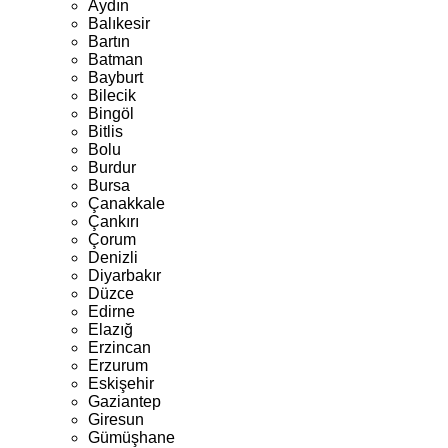
Aydın
Balıkesir
Bartın
Batman
Bayburt
Bilecik
Bingöl
Bitlis
Bolu
Burdur
Bursa
Çanakkale
Çankırı
Çorum
Denizli
Diyarbakır
Düzce
Edirne
Elazığ
Erzincan
Erzurum
Eskişehir
Gaziantep
Giresun
Gümüşhane