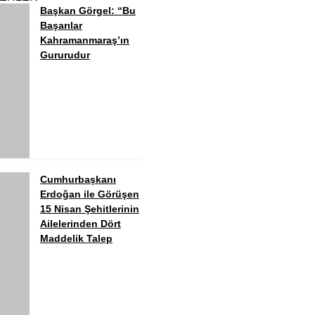
Başkan Görgel: “Bu
Başarılar
Kahramanmaraş’ın
Gururudur
Cumhurbaşkanı
Erdoğan ile Görüşen
15 Nisan Şehitlerinin
Ailelerinden Dört
Maddelik Talep