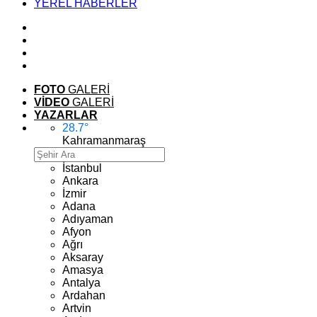
YEREL HABERLER
FOTO
GALERİ
VİDEO
GALERİ
YAZARLAR
28.7
°
Kahramanmaraş
İstanbul
Ankara
İzmir
Adana
Adıyaman
Afyon
Ağrı
Aksaray
Amasya
Antalya
Ardahan
Artvin