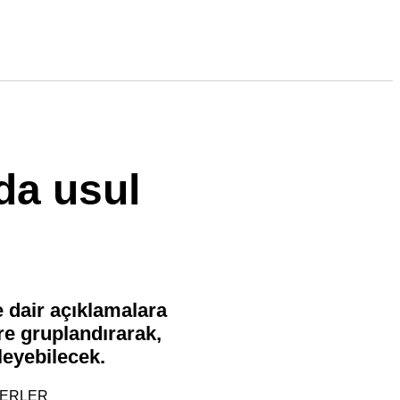
da usul
e dair açıklamalara
re gruplandırarak,
leyebilecek.
BERLER