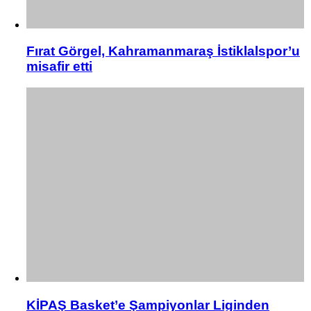
Fırat Görgel, Kahramanmaraş İstiklalspor’u
misafir etti
KİPAŞ Basket’e Şampiyonlar Liginden