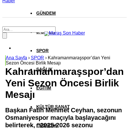
Haber
GÜNDEM
3. SAYFA
SPOR
Ana Sayfa
›
SPOR
›
Kahramanmaraşspor’dan Yeni
Sezon Öncesi Birlik Mesajı
Kahramanmaraşspor’dan
SAĞLIK
Yeni Sezon Öncesi Birlik
EĞİTİM
Mesajı
KÜLTÜR SANAT
Başkan Fatih Mehmet Ceyhan, sezonun
Osmaniyespor maçıyla başlayacağını
belirterek, “2025-2026 sezonu
EKONOMİ