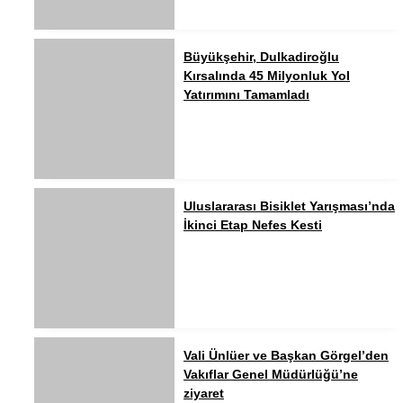
Büyükşehir, Dulkadiroğlu
Kırsalında 45 Milyonluk Yol
Yatırımını Tamamladı
Uluslararası Bisiklet Yarışması’nda
İkinci Etap Nefes Kesti
Vali Ünlüer ve Başkan Görgel’den
Vakıflar Genel Müdürlüğü’ne
ziyaret