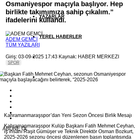
Osmaniyespor maçıyla başlıyor. Hep
birlikte takımımıza sahip çıkalım.”
YAZARLAR
ifadelerini kullandı.
YEREL HABERLER
ADEM GEMCİ
TÜM YAZILARI
Giriş: 03-09-2025 17:43
Kaynak: HABER MERKEZI
SPOR
Kahramanmaraşspor’dan Yeni Sezon Öncesi Birlik Mesajı
Kahramanmaraşspor Kulüp Başkanı Fatih Mehmet Ceyhan,
ABONE OL
iş insanı Raşit Gümüşer ve Teknik Direktör Osman Bozkurt,
2025-2026 sezonu öncesi düzenlenen basın toplantısında