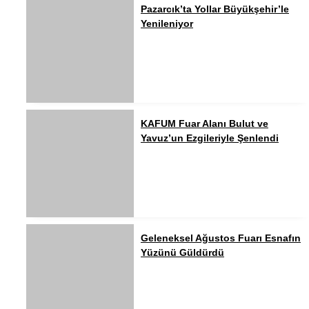
Pazarcık’ta Yollar Büyükşehir’le
Yenileniyor
KAFUM Fuar Alanı Bulut ve
Yavuz’un Ezgileriyle Şenlendi
Geleneksel Ağustos Fuarı Esnafın
Yüzünü Güldürdü