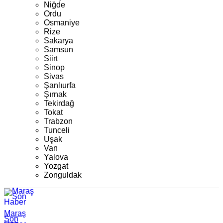
Niğde
Ordu
Osmaniye
Rize
Sakarya
Samsun
Siirt
Sinop
Sivas
Şanlıurfa
Şırnak
Tekirdağ
Tokat
Trabzon
Tunceli
Uşak
Van
Yalova
Yozgat
Zonguldak
Maraş
Son