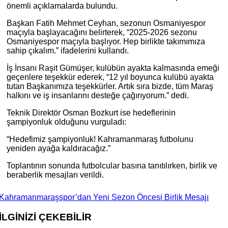
önemli açıklamalarda bulundu.
Başkan Fatih Mehmet Ceyhan, sezonun Osmaniyespor
maçıyla başlayacağını belirterek, “2025-2026 sezonu
Osmaniyespor maçıyla başlıyor. Hep birlikte takımımıza
sahip çıkalım.” ifadelerini kullandı.
İş İnsanı Raşit Gümüşer, kulübün ayakta kalmasında emeği
geçenlere teşekkür ederek, “12 yıl boyunca kulübü ayakta
tutan Başkanımıza teşekkürler. Artık sıra bizde, tüm Maraş
halkını ve iş insanlarını desteğe çağırıyorum.” dedi.
Teknik Direktör Osman Bozkurt ise hedeflerinin
şampiyonluk olduğunu vurguladı:
“Hedefimiz şampiyonluk! Kahramanmaraş futbolunu
yeniden ayağa kaldıracağız.”
Toplantının sonunda futbolcular basına tanıtılırken, birlik ve
beraberlik mesajları verildi.
Kahramanmaraşspor’dan Yeni Sezon Öncesi Birlik Mesajı
İLGİNİZİ
ÇEKEBİLİR