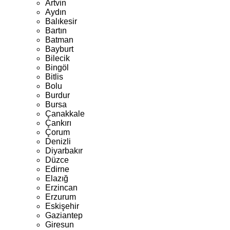
Artvin
Aydın
Balıkesir
Bartın
Batman
Bayburt
Bilecik
Bingöl
Bitlis
Bolu
Burdur
Bursa
Çanakkale
Çankırı
Çorum
Denizli
Diyarbakır
Düzce
Edirne
Elazığ
Erzincan
Erzurum
Eskişehir
Gaziantep
Giresun