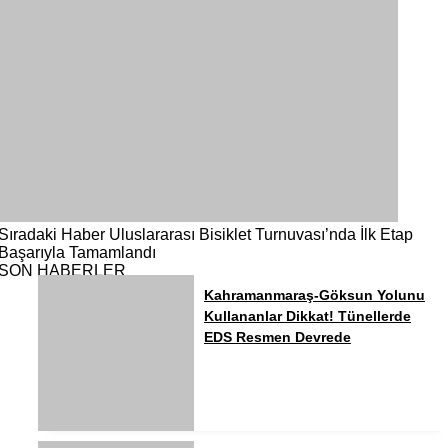
Sıradaki Haber
Uluslararası Bisiklet Turnuvası’nda İlk Etap
Başarıyla Tamamlandı
SON HABERLER
Kahramanmaraş-Göksun Yolunu
Kullananlar Dikkat! Tünellerde
EDS Resmen Devrede