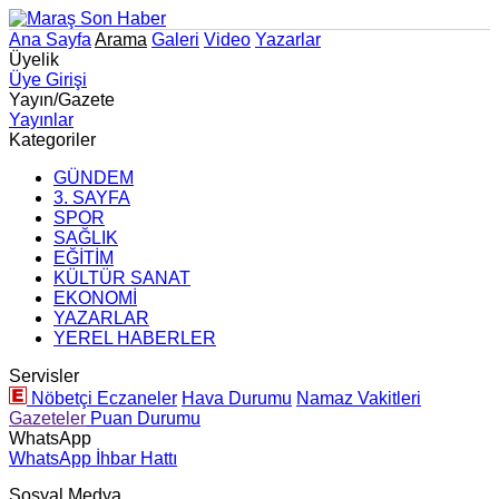
Ana Sayfa
Arama
Galeri
Video
Yazarlar
Üyelik
Üye Girişi
Yayın/Gazete
Yayınlar
Kategoriler
GÜNDEM
3. SAYFA
SPOR
SAĞLIK
EĞİTİM
KÜLTÜR SANAT
EKONOMİ
YAZARLAR
YEREL HABERLER
Servisler
Nöbetçi Eczaneler
Hava Durumu
Namaz Vakitleri
Gazeteler
Puan Durumu
WhatsApp
WhatsApp İhbar Hattı
Sosyal Medya