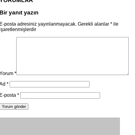
YORUMLAR
Bir yanıt yazın
E-posta adresiniz yayınlanmayacak.
Gerekli alanlar
*
ile
işaretlenmişlerdir
Yorum
*
Ad
*
E-posta
*