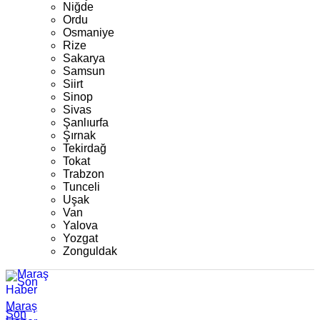
Niğde
Ordu
Osmaniye
Rize
Sakarya
Samsun
Siirt
Sinop
Sivas
Şanlıurfa
Şırnak
Tekirdağ
Tokat
Trabzon
Tunceli
Uşak
Van
Yalova
Yozgat
Zonguldak
Maraş
Son