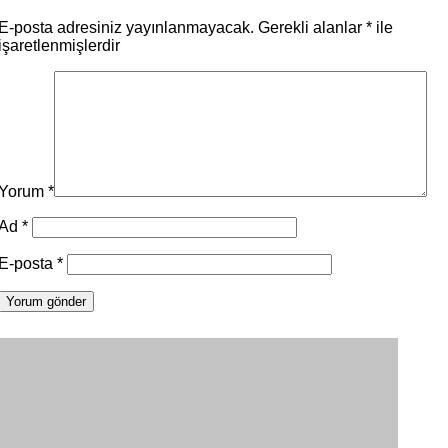
E-posta adresiniz yayınlanmayacak.
Gerekli alanlar
*
ile
işaretlenmişlerdir
Yorum
*
Ad
*
E-posta
*