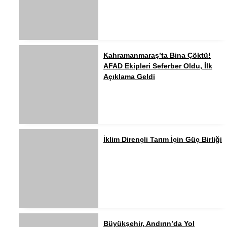
Kahramanmaraş’ta Bina Çöktü!
AFAD Ekipleri Seferber Oldu, İlk
Açıklama Geldi
İklim Dirençli Tarım İçin Güç Birliği
Büyükşehir, Andırın’da Yol