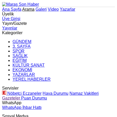
Ana Sayfa
Arama
Galeri
Video
Yazarlar
Üyelik
Üye Girişi
Yayın/Gazete
Yayınlar
Kategoriler
GÜNDEM
3. SAYFA
SPOR
SAĞLIK
EĞİTİM
KÜLTÜR SANAT
EKONOMİ
YAZARLAR
YEREL HABERLER
Servisler
Nöbetçi Eczaneler
Hava Durumu
Namaz Vakitleri
Gazeteler
Puan Durumu
WhatsApp
WhatsApp İhbar Hattı
Sosyal Medya