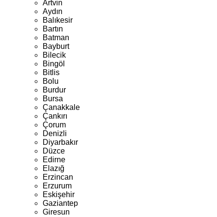
Artvin
Aydın
Balıkesir
Bartın
Batman
Bayburt
Bilecik
Bingöl
Bitlis
Bolu
Burdur
Bursa
Çanakkale
Çankırı
Çorum
Denizli
Diyarbakır
Düzce
Edirne
Elazığ
Erzincan
Erzurum
Eskişehir
Gaziantep
Giresun