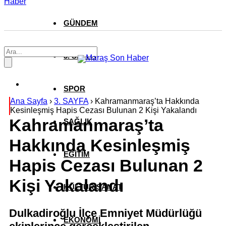
Haber
GÜNDEM
3. SAYFA
SPOR
Ana Sayfa
›
3. SAYFA
›
Kahramanmaraş’ta Hakkında
Kesinleşmiş Hapis Cezası Bulunan 2 Kişi Yakalandı
Kahramanmaraş’ta
SAĞLIK
Hakkında Kesinleşmiş
EĞİTİM
Hapis Cezası Bulunan 2
Kişi Yakalandı
KÜLTÜR SANAT
Dulkadiroğlu İlçe Emniyet Müdürlüğü
EKONOMİ