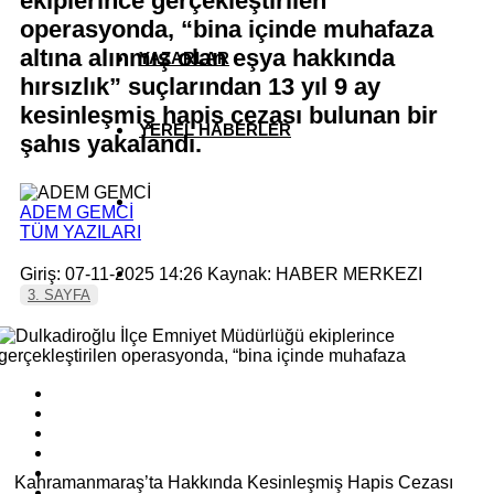
ekiplerince gerçekleştirilen
operasyonda, “bina içinde muhafaza
altına alınmış olan eşya hakkında
YAZARLAR
hırsızlık” suçlarından 13 yıl 9 ay
kesinleşmiş hapis cezası bulunan bir
YEREL HABERLER
şahıs yakalandı.
ADEM GEMCİ
TÜM YAZILARI
Giriş: 07-11-2025 14:26
Kaynak: HABER MERKEZI
3. SAYFA
Kahramanmaraş’ta Hakkında Kesinleşmiş Hapis Cezası