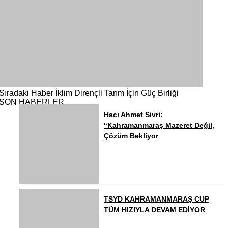
Sıradaki Haber
İklim Dirençli Tarım İçin Güç Birliği
SON HABERLER
Hacı Ahmet Sivri:
“Kahramanmaraş Mazeret Değil,
Çözüm Bekliyor
TSYD KAHRAMANMARAŞ CUP
TÜM HIZIYLA DEVAM EDİYOR