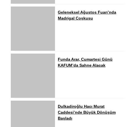
Geleneksel Ağustos Fuarı’nda
Madrigal Coşkusu
Funda Arar, Cumartesi Günü
KAFUM’da Sahne Alacak
Dulkadiroğlu Hacı Murat
Caddesi’nde Büyük Dönüşüm
Başladı