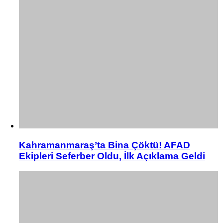
Kahramanmaraş’ta Bina Çöktü! AFAD
Ekipleri Seferber Oldu, İlk Açıklama Geldi