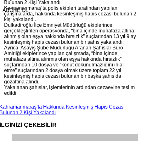
Bulunan 2 Kişi Yakalandı
Kahramanmaraş’ta polis ekipleri tarafından yapılan
ABONE OL
çalışmalarda, hakkında kesinleşmiş hapis cezası bulunan 2
kişi yakalandı.
Dulkadiroğlu İlçe Emniyet Müdürlüğü ekiplerince
gerçekleştirilen operasyonda, “bina içinde muhafaza altına
alınmış olan eşya hakkında hırsızlık” suçlarından 13 yıl 9 ay
kesinleşmiş hapis cezası bulunan bir şahıs yakalandı.
Ayrıca, Asayiş Şube Müdürlüğü Aranan Şahıslar Büro
Amirliği ekiplerince yapılan çalışmada, “bina içinde
muhafaza altına alınmış olan eşya hakkında hırsızlık”
suçlarından 10 dosya ve “konut dokunulmazlığını ihlal
etme” suçlarından 2 dosya olmak üzere toplam 22 yıl
kesinleşmiş hapis cezası bulunan bir başka şahıs da
gözaltına alındı.
Yakalanan şahıslar, işlemlerinin ardından cezaevine teslim
edildi.
Kahramanmaraş’ta Hakkında Kesinleşmiş Hapis Cezası
Bulunan 2 Kişi Yakalandı
İLGİNİZİ
ÇEKEBİLİR