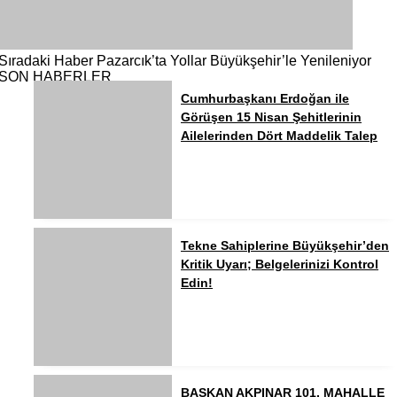
Sıradaki Haber
Pazarcık’ta Yollar Büyükşehir’le Yenileniyor
SON HABERLER
Cumhurbaşkanı Erdoğan ile
Görüşen 15 Nisan Şehitlerinin
Ailelerinden Dört Maddelik Talep
Tekne Sahiplerine Büyükşehir’den
Kritik Uyarı; Belgelerinizi Kontrol
Edin!
BAŞKAN AKPINAR 101. MAHALLE