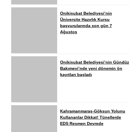
Onikişubat Belediyesi’nin
Üniversite Hazırlık Kursu
başvurularında son gün 7
Ağustos
Onikişubat Belediyesi’nin Gündüz
Bakımevi’nde yeni dönemin ön
kayıtları başladı
Kahramanmaraş-Göksun Yolunu
Kullananlar Dikkat! Tünellerde
EDS Resmen Devrede