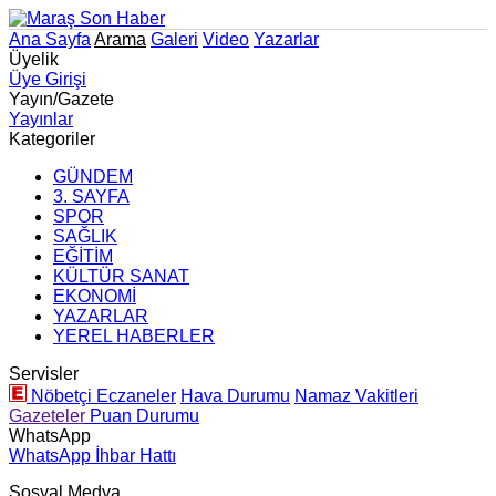
Ana Sayfa
Arama
Galeri
Video
Yazarlar
Üyelik
Üye Girişi
Yayın/Gazete
Yayınlar
Kategoriler
GÜNDEM
3. SAYFA
SPOR
SAĞLIK
EĞİTİM
KÜLTÜR SANAT
EKONOMİ
YAZARLAR
YEREL HABERLER
Servisler
Nöbetçi Eczaneler
Hava Durumu
Namaz Vakitleri
Gazeteler
Puan Durumu
WhatsApp
WhatsApp İhbar Hattı
Sosyal Medya