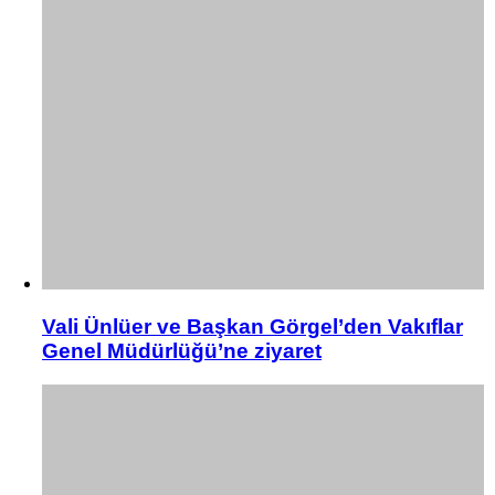
Vali Ünlüer ve Başkan Görgel’den Vakıflar
Genel Müdürlüğü’ne ziyaret