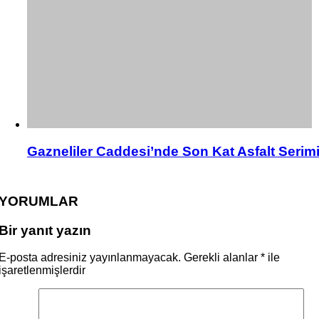
Gazneliler Caddesi’nde Son Kat Asfalt Serim
YORUMLAR
Bir yanıt yazın
E-posta adresiniz yayınlanmayacak.
Gerekli alanlar
*
ile
işaretlenmişlerdir