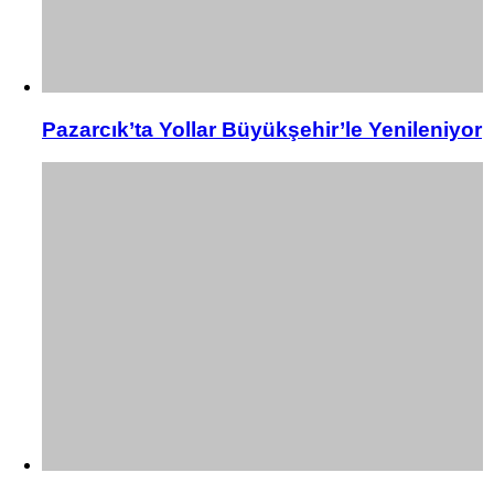
Pazarcık’ta Yollar Büyükşehir’le Yenileniyor