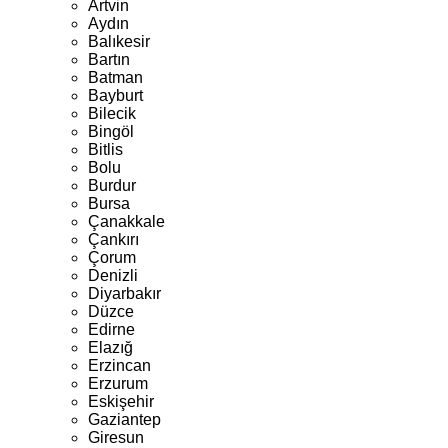
Artvin
Aydın
Balıkesir
Bartın
Batman
Bayburt
Bilecik
Bingöl
Bitlis
Bolu
Burdur
Bursa
Çanakkale
Çankırı
Çorum
Denizli
Diyarbakır
Düzce
Edirne
Elazığ
Erzincan
Erzurum
Eskişehir
Gaziantep
Giresun