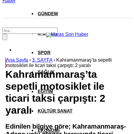
Haber
GÜNDEM
3. SAYFA
SPOR
Ana Sayfa
›
3. SAYFA
›
Kahramanmaraş’ta sepetli
motosiklet ile ticari taksi çarpıştı: 2 yaralı
Kahramanmaraş’ta
SAĞLIK
sepetli motosiklet ile
EĞİTİM
ticari taksi çarpıştı: 2
yaralı
KÜLTÜR SANAT
Edinilen bilgiye göre; Kahramanmaraş-
EKONOMİ