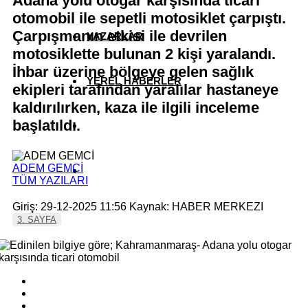
Adana yolu otogar karşısında ticari
otomobil ile sepetli motosiklet çarpıştı.
Çarpışmanın etkisi ile devrilen
YAZARLAR
motosiklette bulunan 2 kişi yaralandı.
İhbar üzerine bölgeye gelen sağlık
YEREL HABERLER
ekipleri tarafından yaralılar hastaneye
kaldırılırken, kaza ile ilgili inceleme
başlatıldı.
ADEM GEMCİ
TÜM YAZILARI
Giriş: 29-12-2025 11:56
Kaynak: HABER MERKEZI
3. SAYFA