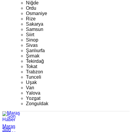
Niğde
Ordu
Osmaniye
Rize
Sakarya
Samsun
Siirt
Sinop
Sivas
Şanlıurfa
Şırnak
Tekirdağ
Tokat
Trabzon
Tunceli
Uşak
Van
Yalova
Yozgat
Zonguldak
Maraş
Son