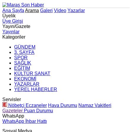
Ana Sayfa
Arama
Galeri
Video
Yazarlar
Üyelik
Üye Girişi
Yayın/Gazete
Yayınlar
Kategoriler
GÜNDEM
3. SAYFA
SPOR
SAĞLIK
EĞİTİM
KÜLTÜR SANAT
EKONOMİ
YAZARLAR
YEREL HABERLER
Servisler
Nöbetçi Eczaneler
Hava Durumu
Namaz Vakitleri
Gazeteler
Puan Durumu
WhatsApp
WhatsApp İhbar Hattı
Sosyal Medya