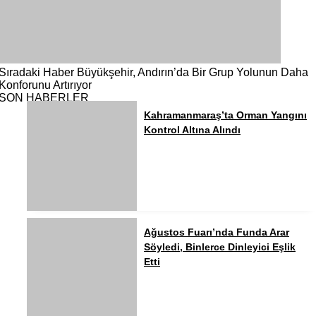
Sıradaki Haber
Büyükşehir, Andırın’da Bir Grup Yolunun Daha
Konforunu Artırıyor
SON HABERLER
Kahramanmaraş’ta Orman Yangını
Kontrol Altına Alındı
Ağustos Fuarı’nda Funda Arar
Söyledi, Binlerce Dinleyici Eşlik
Etti