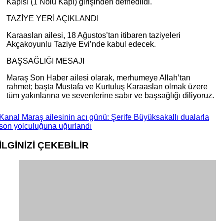
Kapısı (1 Nolu Kapı) girişinden defnedildi.
TAZİYE YERİ AÇIKLANDI
Karaaslan ailesi, 18 Ağustos’tan itibaren taziyeleri
Akçakoyunlu Taziye Evi’nde kabul edecek.
BAŞSAĞLIĞI MESAJI
Maraş Son Haber ailesi olarak, merhumeye Allah’tan
rahmet; başta Mustafa ve Kurtuluş Karaaslan olmak üzere
tüm yakınlarına ve sevenlerine sabır ve başsağlığı diliyoruz.
Kanal Maraş ailesinin acı günü: Şerife Büyüksakallı dualarla
son yolculuğuna uğurlandı
İLGİNİZİ
ÇEKEBİLİR