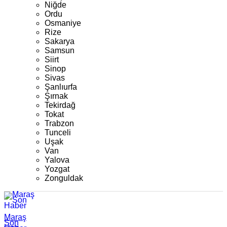
Niğde
Ordu
Osmaniye
Rize
Sakarya
Samsun
Siirt
Sinop
Sivas
Şanlıurfa
Şırnak
Tekirdağ
Tokat
Trabzon
Tunceli
Uşak
Van
Yalova
Yozgat
Zonguldak
Maraş
Son