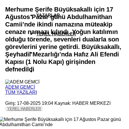
Merhume Şerife Büyüksakallı için 17
YAZARLAR
Ağustos Pazar günü Abdulhamithan
Camii’nde ikindi namazına müteakip
cenaze namazı kılındı. Yoğun katılımın
YEREL HABERLER
olduğu törende, sevenleri dualarla son
görevlerini yerine getirdi. Büyüksakallı,
Şeyhadil Mezarlığı’nda Hafız Ali Efendi
Kapısı (1 Nolu Kapı) girişinden
defnedildi
ADEM GEMCİ
TÜM YAZILARI
Giriş: 17-08-2025 19:04
Kaynak: HABER MERKEZI
YEREL HABERLER