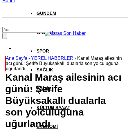
Haber
GÜNDEM
3. SAYFA
SPOR
Ana Sayfa
›
YEREL HABERLER
›
Kanal Maraş ailesinin
acı günü: Şerife Büyüksakallı dualarla son yolculuğuna
uğurlandı
SAĞLIK
Kanal Maraş ailesinin acı
günü: Şerife
EĞİTİM
Büyüksakallı dualarla
KÜLTÜR SANAT
son yolculuğuna
uğurlandı
EKONOMİ