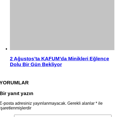
2 Ağustos’ta KAFUM’da Minikleri Eğlence
Dolu Bir Gün Bekliyor
YORUMLAR
Bir yanıt yazın
E-posta adresiniz yayınlanmayacak.
Gerekli alanlar
*
ile
işaretlenmişlerdir