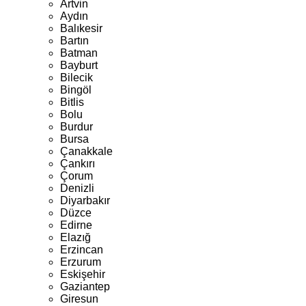
Artvin
Aydın
Balıkesir
Bartın
Batman
Bayburt
Bilecik
Bingöl
Bitlis
Bolu
Burdur
Bursa
Çanakkale
Çankırı
Çorum
Denizli
Diyarbakır
Düzce
Edirne
Elazığ
Erzincan
Erzurum
Eskişehir
Gaziantep
Giresun