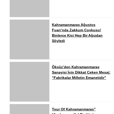
Kahramanmaraş Ağustos
Fuarı’nda Zakkum Coşkusu!
Binlerce Kişi Hep Bir Ağızdan
Söyledi
Öksüz’den Kahramanmaraş
Sanayisi İçin Dikkat Çeken Mesaj:
“Fabrikalar Milletin Emanetidir”
Tour Of Kahramanmaraş”