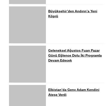
Büyükşehir’den Andırın’a Yeni
Köprü
Geleneksel Ağustos Fuarı Pazar
Günü Eğlence Dolu İki Programla
Devam Edecek
Elbistan’da Genç Adam Kendini
Ateşe Verdi