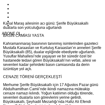
Kanal Maraş ailesinin acı günü: Şerife Büyüksakallı
dualarla son yolculuğuna uğurlandı
ABONE OL
BASIN CAMİASI YASTA
Kahramanmaraş basınının tanınmış isimlerinden gazeteci
Mustafa Karaaslan ve Kurtuluş Karaaslan’ın anneleri Şerife
Büyüksakallı (85), dualar eşliğinde ebediyete uğurlandı.
Yusuflar Mahallesi’nde yaşayan ve bir süredir özel bir
hastanede tedavi gören Büyüksakallı’nın vefatı, ailesi ve
sevenleri kadar şehirdeki basın camiasında da derin
üzüntüye yol açtı.
CENAZE TÖRENİ GERÇEKLEŞTİ
Merhume Şerife Büyüksakallı için 17 Ağustos Pazar günü
Abdulhamithan Camii’nde ikindi namazına müteakip
cenaze namazı kılındı. Yoğun katılımın olduğu törende,
sevenleri dualarla son görevlerini yerine getirdi.
Büyüksakallı, Şeyhadil Mezarlığı’nda Hafız Ali Efendi