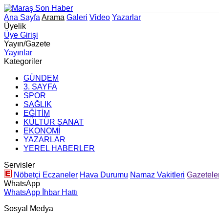
Ana Sayfa
Arama
Galeri
Video
Yazarlar
Üyelik
Üye Girişi
Yayın/Gazete
Yayınlar
Kategoriler
GÜNDEM
3. SAYFA
SPOR
SAĞLIK
EĞİTİM
KÜLTÜR SANAT
EKONOMİ
YAZARLAR
YEREL HABERLER
Servisler
Nöbetçi Eczaneler
Hava Durumu
Namaz Vakitleri
Gazetele
WhatsApp
WhatsApp İhbar Hattı
Sosyal Medya