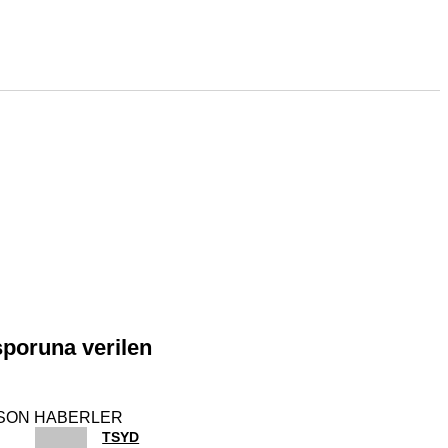
sporuna verilen
SON HABERLER
TSYD