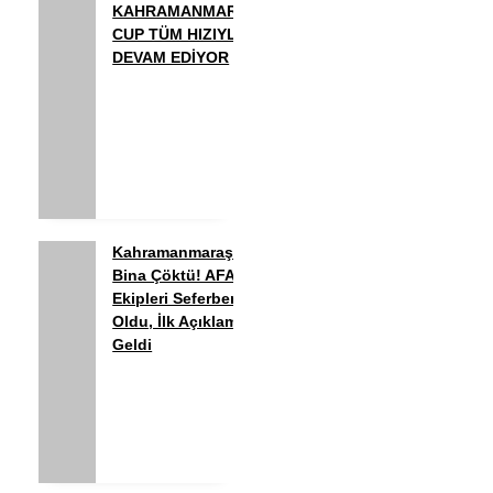
KAHRAMANMARAŞ
CUP TÜM HIZIYLA
DEVAM EDİYOR
Kahramanmaraş’ta
Bina Çöktü! AFAD
Ekipleri Seferber
Oldu, İlk Açıklama
Geldi