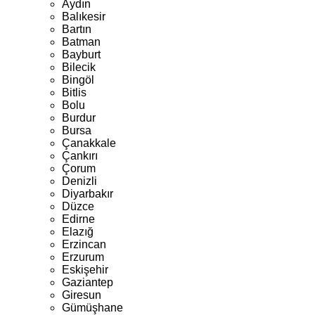
Aydın
Balıkesir
Bartın
Batman
Bayburt
Bilecik
Bingöl
Bitlis
Bolu
Burdur
Bursa
Çanakkale
Çankırı
Çorum
Denizli
Diyarbakır
Düzce
Edirne
Elazığ
Erzincan
Erzurum
Eskişehir
Gaziantep
Giresun
Gümüşhane