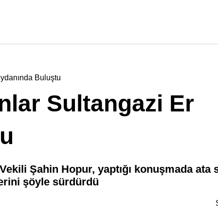
eydanında Buluştu
nlar Sultangazi Er
tu
ekili Şahin Hopur, yaptığı konuşmada ata 
erini şöyle sürdürdü