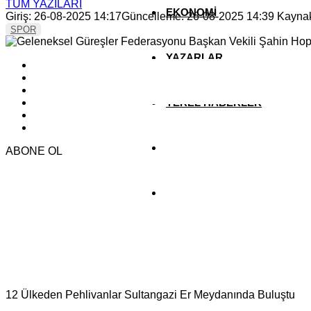
TÜM YAZILARI
EKONOMİ
Giriş: 26-08-2025 14:17
Güncelleme: 26-08-2025 14:39
Kayna
SPOR
YAZARLAR
YEREL HABERLER
ABONE OL
12 Ülkeden Pehlivanlar Sultangazi Er Meydanında Buluştu