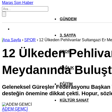
Maraş Son Haber
GÜNDEM
3. SAYFA
Ana Sayfa
›
SPOR
›
12 Ülkeden Pehlivanlar Sultangazi Er M
12 Ülkeden Pehliva
SPOR
Meydanında Buluş
SAĞLIK
EĞİTİM
Geleneksel Güreşler Federasyonu Başkan V
desteğin önemine dikkat çekti. Hopur, sözl
KÜLTÜR SANAT
ADEM GEMCİ