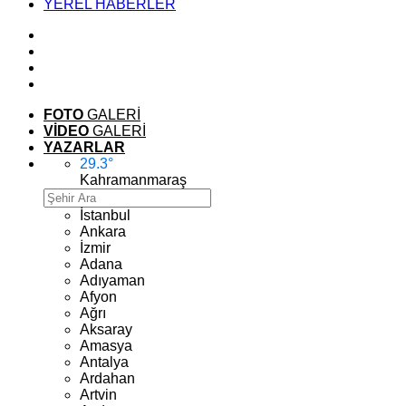
YEREL HABERLER
FOTO
GALERİ
VİDEO
GALERİ
YAZARLAR
29.3
°
Kahramanmaraş
İstanbul
Ankara
İzmir
Adana
Adıyaman
Afyon
Ağrı
Aksaray
Amasya
Antalya
Ardahan
Artvin