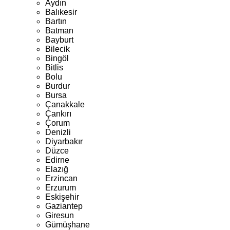
Aydın
Balıkesir
Bartın
Batman
Bayburt
Bilecik
Bingöl
Bitlis
Bolu
Burdur
Bursa
Çanakkale
Çankırı
Çorum
Denizli
Diyarbakır
Düzce
Edirne
Elazığ
Erzincan
Erzurum
Eskişehir
Gaziantep
Giresun
Gümüşhane