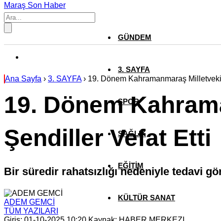
Maraş Son Haber
GÜNDEM
3. SAYFA
Ana Sayfa
›
3. SAYFA
›
19. Dönem Kahramanmaraş Milletvekili
19. Dönem Kahrama
SPOR
Şendiller Vefat Etti
SAĞLIK
EĞİTİM
Bir süredir rahatsızlığı nedeniyle tedavi g
KÜLTÜR SANAT
ADEM GEMCİ
TÜM YAZILARI
Giriş: 01-10-2025 10:20
Kaynak: HABER MERKEZI