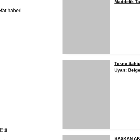
Maddelik Ta
Tekne Sahip
Uyarı; Belge
Etti
BAŞKAN AK