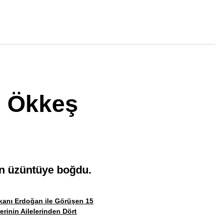
i Ökkeş
rin üzüntüye boğdu.
anı Erdoğan ile Görüşen 15
erinin Ailelerinden Dört