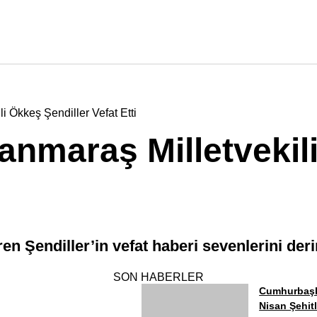
 Ökkeş Şendiller Vefat Etti
nmaraş Milletvekil
ören Şendiller’in vefat haberi sevenlerini de
SON HABERLER
Cumhurbaşk
Nisan Şehitl