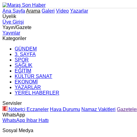
Ana Sayfa
Arama
Galeri
Video
Yazarlar
Üyelik
Üye Girişi
Yayın/Gazete
Yayınlar
Kategoriler
GÜNDEM
3. SAYFA
SPOR
SAĞLIK
EĞİTİM
KÜLTÜR SANAT
EKONOMİ
YAZARLAR
YEREL HABERLER
Servisler
Nöbetçi Eczaneler
Hava Durumu
Namaz Vakitleri
Gazetele
WhatsApp
WhatsApp İhbar Hattı
Sosyal Medya