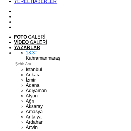
YEREL HABERLER
FOTO
GALERİ
VİDEO
GALERİ
YAZARLAR
18.3
°
Kahramanmaraş
İstanbul
Ankara
İzmir
Adana
Adıyaman
Afyon
Ağrı
Aksaray
Amasya
Antalya
Ardahan
Artvin