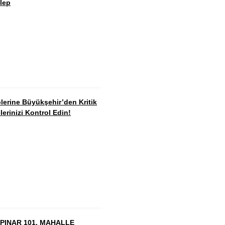
lep
lerine Büyükşehir’den Kritik
lerinizi Kontrol Edin!
PINAR 101. MAHALLE