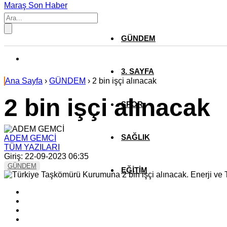
Maraş Son Haber
GÜNDEM
3. SAYFA
Ana Sayfa
›
GÜNDEM
›
2 bin işçi alınacak
2 bin işçi alınacak
SPOR
SAĞLIK
ADEM GEMCİ
TÜM YAZILARI
Giriş: 22-09-2023 06:35
GÜNDEM
EĞİTİM
KÜLTÜR SANAT