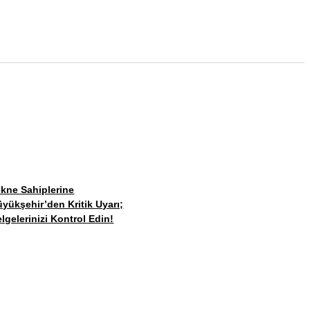
kne Sahiplerine
yükşehir’den Kritik Uyarı;
lgelerinizi Kontrol Edin!