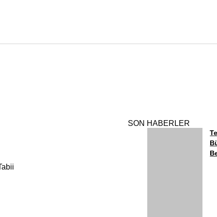
SON HABERLER
Te
Bü
Be