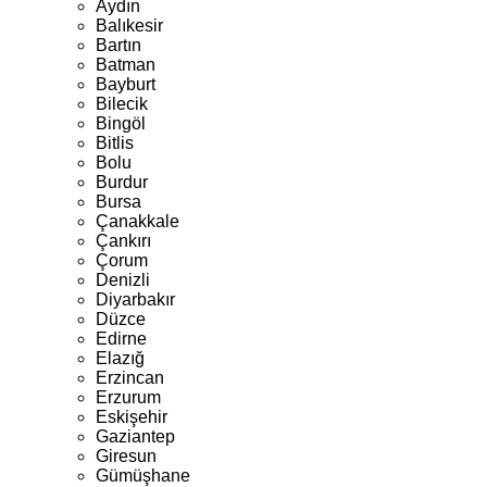
Aydın
Balıkesir
Bartın
Batman
Bayburt
Bilecik
Bingöl
Bitlis
Bolu
Burdur
Bursa
Çanakkale
Çankırı
Çorum
Denizli
Diyarbakır
Düzce
Edirne
Elazığ
Erzincan
Erzurum
Eskişehir
Gaziantep
Giresun
Gümüşhane