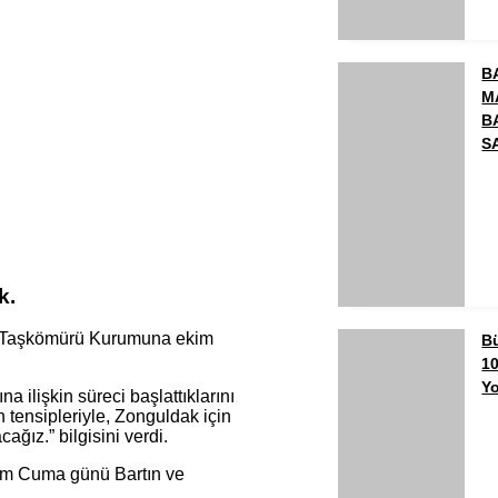
B
M
B
S
k.
ye Taşkömürü Kurumuna ekim
Bü
10
Yo
 ilişkin süreci başlattıklarını
tensipleriyle, Zonguldak için
ağız.” bilgisini verdi.
im Cuma günü Bartın ve