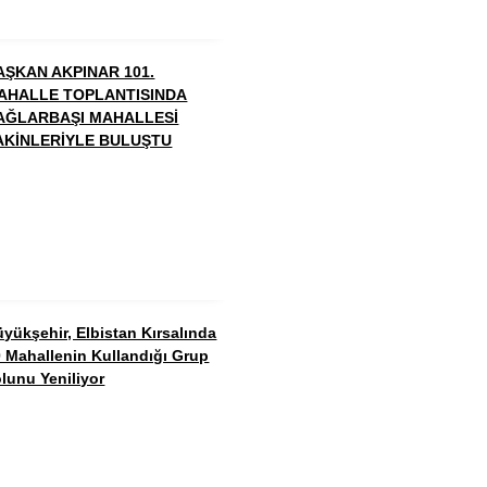
AŞKAN AKPINAR 101.
AHALLE TOPLANTISINDA
AĞLARBAŞI MAHALLESİ
AKİNLERİYLE BULUŞTU
yükşehir, Elbistan Kırsalında
 Mahallenin Kullandığı Grup
lunu Yeniliyor