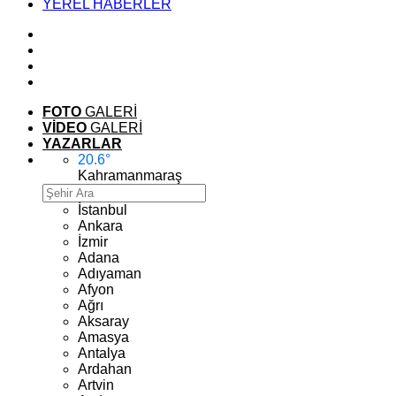
YEREL HABERLER
FOTO
GALERİ
VİDEO
GALERİ
YAZARLAR
20.6
°
Kahramanmaraş
İstanbul
Ankara
İzmir
Adana
Adıyaman
Afyon
Ağrı
Aksaray
Amasya
Antalya
Ardahan
Artvin