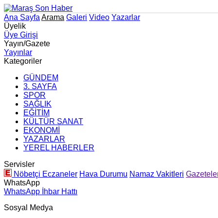
Ana Sayfa
Arama
Galeri
Video
Yazarlar
Üyelik
Üye Girişi
Yayın/Gazete
Yayınlar
Kategoriler
GÜNDEM
3. SAYFA
SPOR
SAĞLIK
EĞİTİM
KÜLTÜR SANAT
EKONOMİ
YAZARLAR
YEREL HABERLER
Servisler
Nöbetçi Eczaneler
Hava Durumu
Namaz Vakitleri
Gazetele
WhatsApp
WhatsApp İhbar Hattı
Sosyal Medya