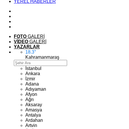
YEREL HABERLER
FOTO
GALERİ
VİDEO
GALERİ
YAZARLAR
18.3
°
Kahramanmaraş
İstanbul
Ankara
İzmir
Adana
Adıyaman
Afyon
Ağrı
Aksaray
Amasya
Antalya
Ardahan
Artvin