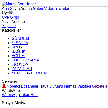
Ana Sayfa
Arama
Galeri
Video
Yazarlar
Üyelik
Üye Girişi
Yayın/Gazete
Yayınlar
Kategoriler
GÜNDEM
3. SAYFA
SPOR
SAĞLIK
EĞİTİM
KÜLTÜR SANAT
EKONOMİ
YAZARLAR
YEREL HABERLER
Servisler
Nöbetçi Eczaneler
Hava Durumu
Namaz Vakitleri
Gazetele
WhatsApp
WhatsApp İhbar Hattı
Sosyal Medya