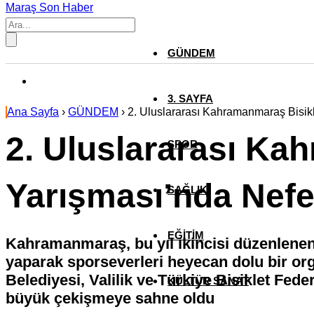
Maraş Son Haber
GÜNDEM
3. SAYFA
Ana Sayfa
›
GÜNDEM
›
2. Uluslararası Kahramanmaraş Bisik
2. Uluslararası Ka
SPOR
Yarışması’nda Nefe
SAĞLIK
EĞİTİM
Kahramanmaraş, bu yıl ikincisi düzenlenen
yaparak sporseverleri heyecan dolu bir 
Belediyesi, Valilik ve Türkiye Bisiklet Fede
KÜLTÜR SANAT
büyük çekişmeye sahne oldu