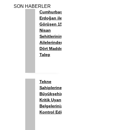
SON HABERLER
Cumhurbaşkanı
Erdoğan ile
Görüşen 15
Nisan
Şehitlerinin
Ailelerinden
Dört Maddelik
Talep
Tekne
Sahiplerine
Büyükşehir’den
Kritik Uyarı;
Belgelerinizi
Kontrol Edin!