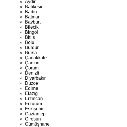
Aydın
Balıkesir
Bartın
Batman
Bayburt
Bilecik
Bingöl
Bitlis
Bolu
Burdur
Bursa
Çanakkale
Çankırı
Çorum
Denizli
Diyarbakır
Düzce
Edirne
Elazığ
Erzincan
Erzurum
Eskişehir
Gaziantep
Giresun
Gümüşhane