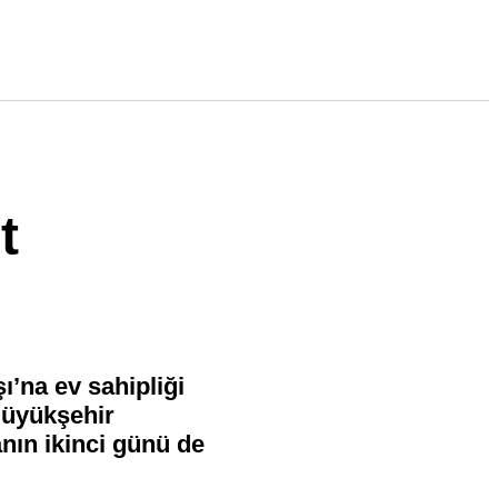
t
’na ev sahipliği
Büyükşehir
anın ikinci günü de