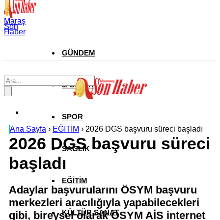
Maraş
Son
Haber
GÜNDEM
3. SAYFA
SPOR
Ana Sayfa
›
EĞİTİM
›
2026 DGS başvuru süreci başladı
2026 DGS başvuru süreci
SAĞLIK
başladı
EĞİTİM
Adaylar başvurularını ÖSYM başvuru
merkezleri aracılığıyla yapabilecekleri
KÜLTÜR SANAT
gibi, bireysel olarak ÖSYM AİS internet