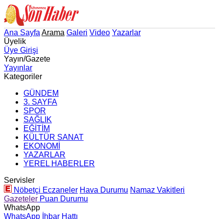
Ana Sayfa
Arama
Galeri
Video
Yazarlar
Üyelik
Üye Girişi
Yayın/Gazete
Yayınlar
Kategoriler
GÜNDEM
3. SAYFA
SPOR
SAĞLIK
EĞİTİM
KÜLTÜR SANAT
EKONOMİ
YAZARLAR
YEREL HABERLER
Servisler
Nöbetçi Eczaneler
Hava Durumu
Namaz Vakitleri
Gazeteler
Puan Durumu
WhatsApp
WhatsApp İhbar Hattı