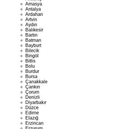
Amasya
Antalya
Ardahan
Artvin
Aydın
Balıkesir
Bartın
Batman
Bayburt
Bilecik
Bingöl
Bitlis
Bolu
Burdur
Bursa
Çanakkale
Çankırı
Çorum
Denizli
Diyarbakır
Düzce
Edirne
Elazığ
Erzincan
Erzurum