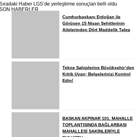
Sıradaki Haber
LGS’de yerleştirme sonuçları belli oldu
SON HABERLER
Cumhurbaşkanı Erdoğan ile
Görüşen 15 Nisan Şehitlerinin
Ailelerinden Dört Maddelik Talep
Tekne Sahiplerine Büyükşehir’den
Kritik Uyarı; Belgelerinizi Kontrol
Edin!
BAŞKAN AKPINAR 101. MAHALLE
TOPLANTISINDA BAĞLARBAŞI
MAHALLESİ SAKİNLERİYLE