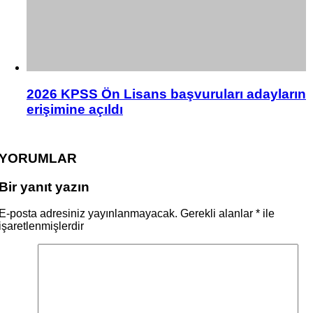
2026 KPSS Ön Lisans başvuruları adayların
erişimine açıldı
YORUMLAR
Bir yanıt yazın
E-posta adresiniz yayınlanmayacak.
Gerekli alanlar
*
ile
işaretlenmişlerdir