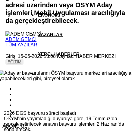
adresi üzerinden veya ÖSYM Aday
İşlemleri Mobil Uygulaması aracılığıyla
EKONOMİ
da gerçekleştirebilecek.
YAZARLAR
ADEM GEMCİ
TÜM YAZILARI
YEREL HABERLER
Giriş: 15-05-2026 13:08
Kaynak: HABER MERKEZI
EĞİTİM
2026 DGS başvuru süreci başladı
ÖSYM’nin yayımladığı duyuruya göre, 19 Temmuz’da
gerçekleştirilecek sınavın başvuru işlemleri 2 Haziran’da
ABONE OL
sona erecek.