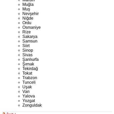
Muğla
Muş
Nevşehir
Niğde
Ordu
Osmaniye
Rize
Sakarya
Samsun
Siirt
Sinop
Sivas
Şanlıurfa
Şırnak
Tekirdağ
Tokat
Trabzon
Tunceli
Uşak
Van
Yalova
Yozgat
Zonguldak