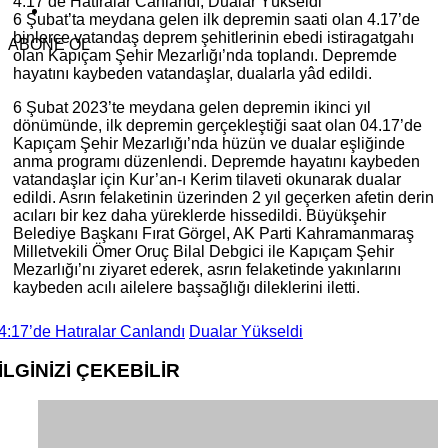
4:17’de Hatıralar Canlandı, Dualar Yükseldi
6 Şubat’ta meydana gelen ilk depremin saati olan 4.17’de
binlerce vatandaş deprem şehitlerinin ebedi istiragatgahı
ABONE OL
olan Kapıçam Şehir Mezarlığı’nda toplandı. Depremde
hayatını kaybeden vatandaşlar, dualarla yâd edildi.
6 Şubat 2023’te meydana gelen depremin ikinci yıl
dönümünde, ilk depremin gerçekleştiği saat olan 04.17’de
Kapıçam Şehir Mezarlığı’nda hüzün ve dualar eşliğinde
anma programı düzenlendi. Depremde hayatını kaybeden
vatandaşlar için Kur’an-ı Kerim tilaveti okunarak dualar
edildi. Asrın felaketinin üzerinden 2 yıl geçerken afetin derin
acıları bir kez daha yüreklerde hissedildi. Büyükşehir
Belediye Başkanı Fırat Görgel, AK Parti Kahramanmaraş
Milletvekili Ömer Oruç Bilal Debgici ile Kapıçam Şehir
Mezarlığı’nı ziyaret ederek, asrın felaketinde yakınlarını
kaybeden acılı ailelere başsağlığı dileklerini iletti.
4:17’de Hatıralar Canlandı
Dualar Yükseldi
İLGİNİZİ
ÇEKEBİLİR