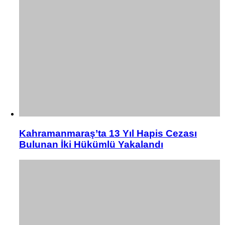
Kahramanmaraş’ta 13 Yıl Hapis Cezası
Bulunan İki Hükümlü Yakalandı