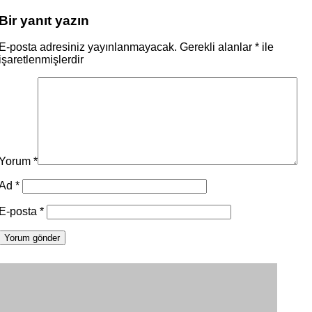
Bir yanıt yazın
E-posta adresiniz yayınlanmayacak.
Gerekli alanlar
*
ile
işaretlenmişlerdir
Yorum
*
Ad
*
E-posta
*