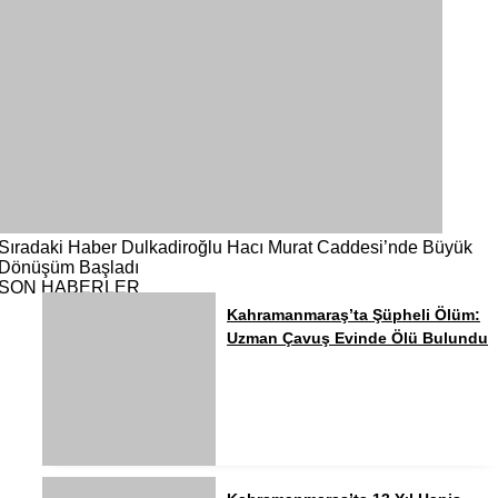
Sıradaki Haber
Dulkadiroğlu Hacı Murat Caddesi’nde Büyük
Dönüşüm Başladı
SON HABERLER
Kahramanmaraş’ta Şüpheli Ölüm:
Uzman Çavuş Evinde Ölü Bulundu