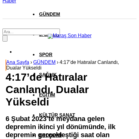
Haber
GÜNDEM
3. SAYFA
SPOR
Ana Sayfa
›
GÜNDEM
›
4:17’de Hatıralar Canlandı,
Dualar Yükseldi
4:17’de Hatıralar
SAĞLIK
Canlandı, Dualar
EĞİTİM
Yükseldi
KÜLTÜR SANAT
6 Şubat 2023’te meydana gelen
depremin ikinci yıl dönümünde, ilk
depremin gerçekleştiği saat olan
EKONOMİ