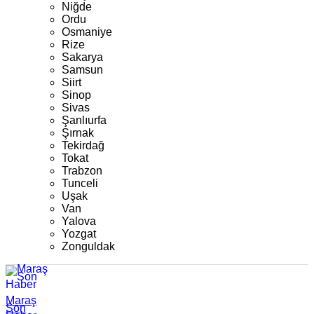
Niğde
Ordu
Osmaniye
Rize
Sakarya
Samsun
Siirt
Sinop
Sivas
Şanlıurfa
Şırnak
Tekirdağ
Tokat
Trabzon
Tunceli
Uşak
Van
Yalova
Yozgat
Zonguldak
Maraş
Son