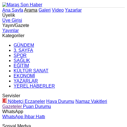
Ana Sayfa
Arama
Galeri
Video
Yazarlar
Üyelik
Üye Girişi
Yayın/Gazete
Yayınlar
Kategoriler
GÜNDEM
3. SAYFA
SPOR
SAĞLIK
EĞİTİM
KÜLTÜR SANAT
EKONOMİ
YAZARLAR
YEREL HABERLER
Servisler
Nöbetçi Eczaneler
Hava Durumu
Namaz Vakitleri
Gazeteler
Puan Durumu
WhatsApp
WhatsApp İhbar Hattı
Sosyal Medya