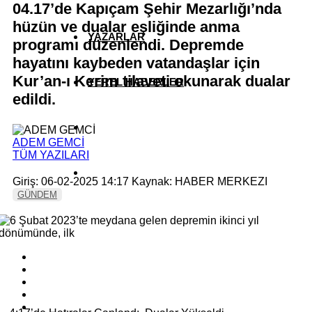
04.17’de Kapıçam Şehir Mezarlığı’nda
hüzün ve dualar eşliğinde anma
YAZARLAR
programı düzenlendi. Depremde
hayatını kaybeden vatandaşlar için
Kur’an-ı Kerim tilaveti okunarak dualar
YEREL HABERLER
edildi.
ADEM GEMCİ
TÜM YAZILARI
Giriş: 06-02-2025 14:17
Kaynak: HABER MERKEZI
GÜNDEM