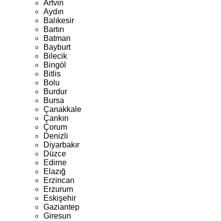
Artvin
Aydın
Balıkesir
Bartın
Batman
Bayburt
Bilecik
Bingöl
Bitlis
Bolu
Burdur
Bursa
Çanakkale
Çankırı
Çorum
Denizli
Diyarbakır
Düzce
Edirne
Elazığ
Erzincan
Erzurum
Eskişehir
Gaziantep
Giresun