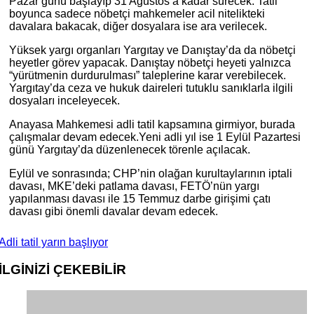
Pazar günü başlayıp 31 Ağustos’a kadar sürecek. Tatil
boyunca sadece nöbetçi mahkemeler acil nitelikteki
davalara bakacak, diğer dosyalara ise ara verilecek.
Yüksek yargı organları Yargıtay ve Danıştay’da da nöbetçi
heyetler görev yapacak. Danıştay nöbetçi heyeti yalnızca
“yürütmenin durdurulması” taleplerine karar verebilecek.
Yargıtay’da ceza ve hukuk daireleri tutuklu sanıklarla ilgili
dosyaları inceleyecek.
Anayasa Mahkemesi adli tatil kapsamına girmiyor, burada
çalışmalar devam edecek.Yeni adli yıl ise 1 Eylül Pazartesi
günü Yargıtay’da düzenlenecek törenle açılacak.
Eylül ve sonrasında; CHP’nin olağan kurultaylarının iptali
davası, MKE’deki patlama davası, FETÖ’nün yargı
yapılanması davası ile 15 Temmuz darbe girişimi çatı
davası gibi önemli davalar devam edecek.
Adli tatil yarın başlıyor
İLGİNİZİ
ÇEKEBİLİR