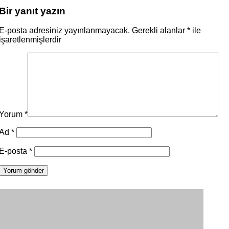
Bir yanıt yazın
E-posta adresiniz yayınlanmayacak.
Gerekli alanlar
*
ile
işaretlenmişlerdir
Yorum
*
Ad
*
E-posta
*