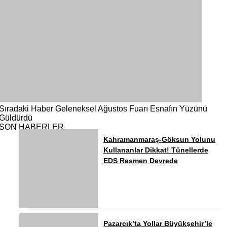
Sıradaki Haber
Geleneksel Ağustos Fuarı Esnafın Yüzünü
Güldürdü
SON HABERLER
Kahramanmaraş-Göksun Yolunu
Kullananlar Dikkat! Tünellerde
EDS Resmen Devrede
Pazarcık’ta Yollar Büyükşehir’le