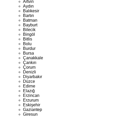
Artvin
Aydın
Balıkesir
Bartın
Batman
Bayburt
Bilecik
Bingöl
Bitlis
Bolu
Burdur
Bursa
Çanakkale
Çankırı
Çorum
Denizli
Diyarbakır
Düzce
Edirne
Elazığ
Erzincan
Erzurum
Eskişehir
Gaziantep
Giresun