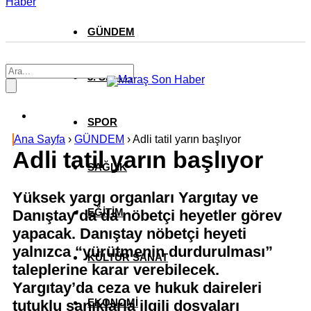
Haber
GÜNDEM
3. SAYFA
SPOR
Ana Sayfa
›
GÜNDEM
›
Adli tatil yarın başlıyor
Adli tatil yarın başlıyor
SAĞLIK
Yüksek yargı organları Yargıtay ve
EĞİTİM
Danıştay’da da nöbetçi heyetler görev
yapacak. Danıştay nöbetçi heyeti
yalnızca “yürütmenin durdurulması”
KÜLTÜR SANAT
taleplerine karar verebilecek.
Yargıtay’da ceza ve hukuk daireleri
EKONOMİ
tutuklu sanıklarla ilgili dosyaları