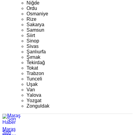
Niğde
Ordu
Osmaniye
Rize
Sakarya
Samsun
Siirt
Sinop
Sivas
Şanlıurfa
Şırnak
Tekirdağ
Tokat
Trabzon
Tunceli
Uşak
Van
Yalova
Yozgat
Zonguldak
Maraş
Son