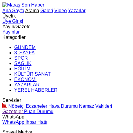
Ana Sayfa
Arama
Galeri
Video
Yazarlar
Üyelik
Üye Girişi
Yayın/Gazete
Yayınlar
Kategoriler
GÜNDEM
3. SAYFA
SPOR
SAĞLIK
EĞİTİM
KÜLTÜR SANAT
EKONOMİ
YAZARLAR
YEREL HABERLER
Servisler
Nöbetçi Eczaneler
Hava Durumu
Namaz Vakitleri
Gazeteler
Puan Durumu
WhatsApp
WhatsApp İhbar Hattı
Sosyal Medya