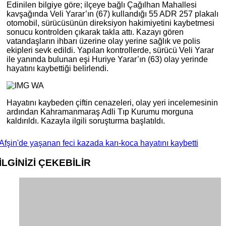
Edinilen bilgiye göre; ilçeye bağlı Çağılhan Mahallesi
kavşağında Veli Yarar’ın (67) kullandığı 55 ADR 257 plakalı
otomobil, sürücüsünün direksiyon hakimiyetini kaybetmesi
sonucu kontrolden çıkarak takla attı. Kazayı gören
vatandaşların ihbarı üzerine olay yerine sağlık ve polis
ekipleri sevk edildi. Yapılan kontrollerde, sürücü Veli Yarar
ile yanında bulunan eşi Huriye Yarar’ın (63) olay yerinde
hayatını kaybettiği belirlendi.
Hayatını kaybeden çiftin cenazeleri, olay yeri incelemesinin
ardından Kahramanmaraş Adli Tıp Kurumu morguna
kaldırıldı. Kazayla ilgili soruşturma başlatıldı.
Afşin'de yaşanan feci kazada karı-koca hayatını kaybetti
İLGİNİZİ
ÇEKEBİLİR