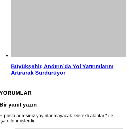
Büyükşehir, Andırın’da Yol Yatırımlarını
Artırarak Sürdürüyor
YORUMLAR
Bir yanıt yazın
E-posta adresiniz yayınlanmayacak.
Gerekli alanlar
*
ile
işaretlenmişlerdir