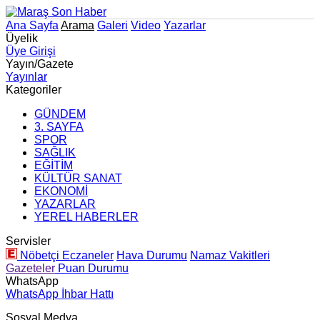
Ana Sayfa
Arama
Galeri
Video
Yazarlar
Üyelik
Üye Girişi
Yayın/Gazete
Yayınlar
Kategoriler
GÜNDEM
3. SAYFA
SPOR
SAĞLIK
EĞİTİM
KÜLTÜR SANAT
EKONOMİ
YAZARLAR
YEREL HABERLER
Servisler
Nöbetçi Eczaneler
Hava Durumu
Namaz Vakitleri
Gazeteler
Puan Durumu
WhatsApp
WhatsApp İhbar Hattı
Sosyal Medya