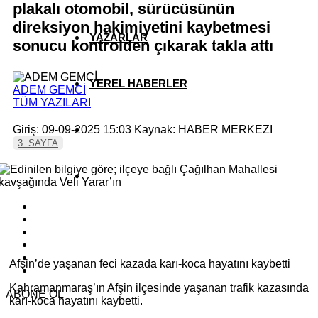
plakalı otomobil, sürücüsünün
direksiyon hakimiyetini kaybetmesi
YAZARLAR
sonucu kontrolden çıkarak takla attı
YEREL HABERLER
ADEM GEMCİ
TÜM YAZILARI
Giriş: 09-09-2025 15:03
Kaynak: HABER MERKEZI
3. SAYFA
Afşin’de yaşanan feci kazada karı-koca hayatını kaybetti
Kahramanmaraş’ın Afşin ilçesinde yaşanan trafik kazasında
ABONE OL
karı-koca hayatını kaybetti.