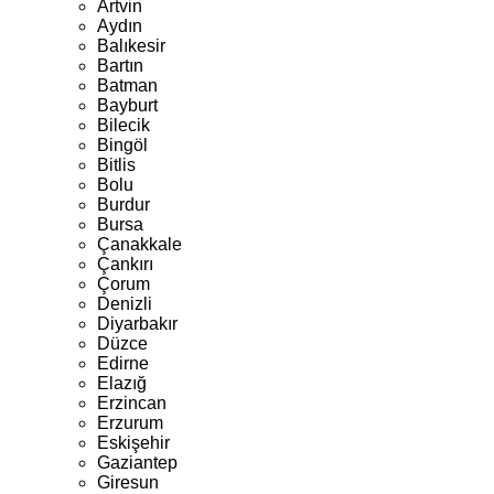
Artvin
Aydın
Balıkesir
Bartın
Batman
Bayburt
Bilecik
Bingöl
Bitlis
Bolu
Burdur
Bursa
Çanakkale
Çankırı
Çorum
Denizli
Diyarbakır
Düzce
Edirne
Elazığ
Erzincan
Erzurum
Eskişehir
Gaziantep
Giresun