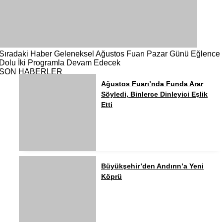
Sıradaki Haber
Geleneksel Ağustos Fuarı Pazar Günü Eğlence
Dolu İki Programla Devam Edecek
SON HABERLER
Ağustos Fuarı’nda Funda Arar
Söyledi, Binlerce Dinleyici Eşlik
Etti
Büyükşehir’den Andırın’a Yeni
Köprü