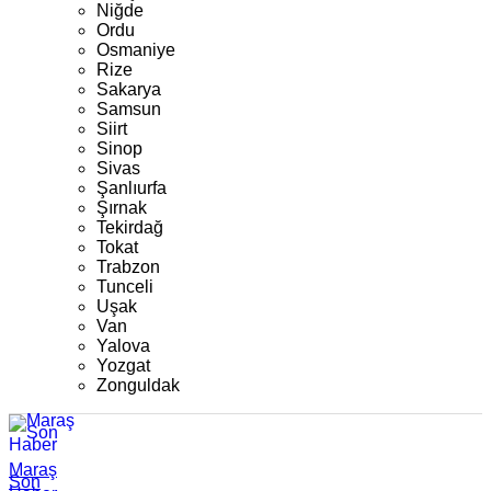
Niğde
Ordu
Osmaniye
Rize
Sakarya
Samsun
Siirt
Sinop
Sivas
Şanlıurfa
Şırnak
Tekirdağ
Tokat
Trabzon
Tunceli
Uşak
Van
Yalova
Yozgat
Zonguldak
Maraş
Son