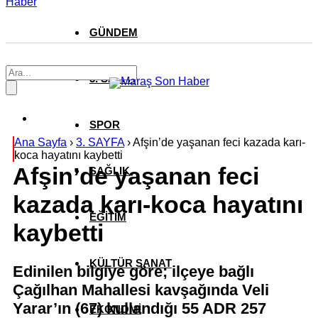
Haber
GÜNDEM
3. SAYFA
SPOR
Ana Sayfa
›
3. SAYFA
›
Afşin’de yaşanan feci kazada karı-
koca hayatını kaybetti
Afşin’de yaşanan feci
SAĞLIK
kazada karı-koca hayatını
EĞİTİM
kaybetti
KÜLTÜR SANAT
Edinilen bilgiye göre; ilçeye bağlı
Çağılhan Mahallesi kavşağında Veli
Yarar’ın (67) kullandığı 55 ADR 257
EKONOMİ