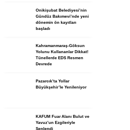
Onikişubat Belediyesi’nin
GÜNDEM
Gündüz Bakımevi’nde yeni
dönemin ön kayıtları
3. SAYFA
başladı
SPOR
Kahramanmaraş-Göksun
SAĞLIK
Yolunu Kullananlar Dikkat!
Tünellerde EDS Resmen
EĞİTİM
Devrede
KÜLTÜR SANAT
Pazarcık’ta Yollar
EKONOMİ
Büyükşehir’le Yenileniyor
YAZARLAR
YEREL HABERLER
KAFUM Fuar Alanı Bulut ve
Yavuz’un Ezgileriyle
Şenlendi