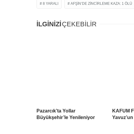
8 YARALI
AFŞIN’DE ZINCIRLEME KAZA: 1 ÖLÜ
İLGİNİZİ
ÇEKEBİLİR
Pazarcık’ta Yollar
KAFUM Fu
Büyükşehir’le Yenileniyor
Yavuz’un 