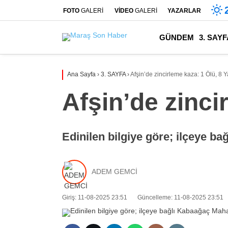
FOTO
GALERİ
VİDEO
GALERİ
YAZARLAR
GÜNDEM
3. SAYF
Ana Sayfa
›
3. SAYFA
›
Afşin’de zincirleme kaza: 1 Ölü, 8 Y
Afşin’de zinci
Edinilen bilgiye göre; ilçeye ba
ADEM GEMCİ
Giriş: 11-08-2025 23:51
Güncelleme: 11-08-2025 23:51