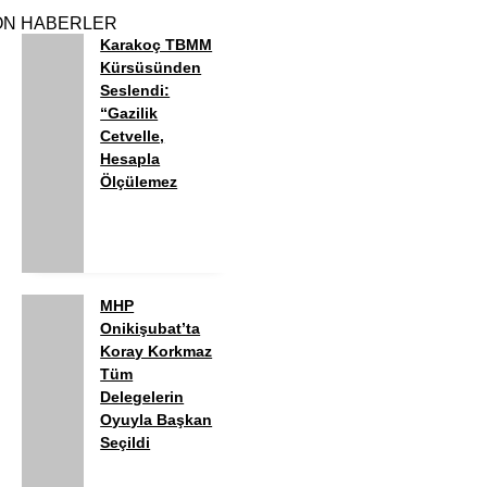
ON HABERLER
Karakoç TBMM
Kürsüsünden
Seslendi:
“Gazilik
Cetvelle,
Hesapla
Ölçülemez
MHP
Onikişubat’ta
Koray Korkmaz
Tüm
Delegelerin
Oyuyla Başkan
Seçildi