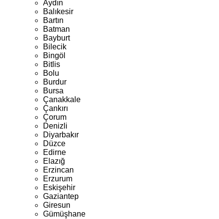
Aydın
Balıkesir
Bartın
Batman
Bayburt
Bilecik
Bingöl
Bitlis
Bolu
Burdur
Bursa
Çanakkale
Çankırı
Çorum
Denizli
Diyarbakır
Düzce
Edirne
Elazığ
Erzincan
Erzurum
Eskişehir
Gaziantep
Giresun
Gümüşhane