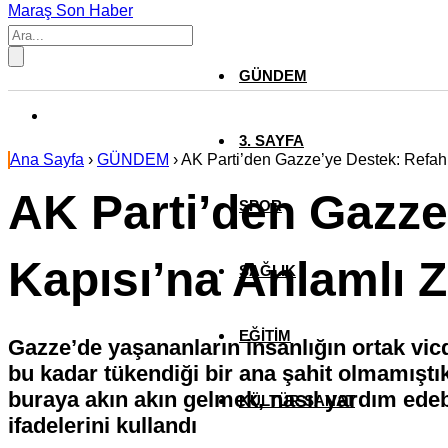
Maraş Son Haber
GÜNDEM
3. SAYFA
Ana Sayfa
›
GÜNDEM
›
AK Parti’den Gazze’ye Destek: Refah 
AK Parti’den Gazze
SPOR
Kapısı’na Anlamlı Z
SAĞLIK
EĞİTİM
Gazze’de yaşananların insanlığın ortak vicd
bu kadar tükendiği bir ana şahit olmamıştı
buraya akın akın gelmek, nasıl yardım edeb
KÜLTÜR SANAT
ifadelerini kullandı