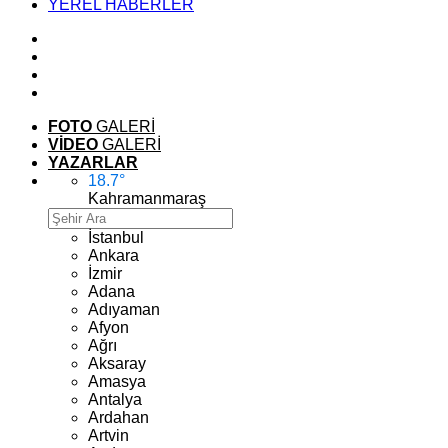
YEREL HABERLER
FOTO
GALERİ
VİDEO
GALERİ
YAZARLAR
18.7
°
Kahramanmaraş
İstanbul
Ankara
İzmir
Adana
Adıyaman
Afyon
Ağrı
Aksaray
Amasya
Antalya
Ardahan
Artvin