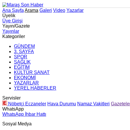
Ana Sayfa
Arama
Galeri
Video
Yazarlar
Üyelik
Üye Girişi
Yayın/Gazete
Yayınlar
Kategoriler
GÜNDEM
3. SAYFA
SPOR
SAĞLIK
EĞİTİM
KÜLTÜR SANAT
EKONOMİ
YAZARLAR
YEREL HABERLER
Servisler
Nöbetçi Eczaneler
Hava Durumu
Namaz Vakitleri
Gazetele
WhatsApp
WhatsApp İhbar Hattı
Sosyal Medya