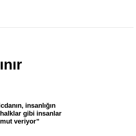
ınır
icdanın, insanlığın
alklar gibi insanlar
umut veriyor”