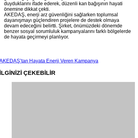
duyduklarını ifade ederek, düzenli kan bağışının hayati
önemine dikkat çekti.
AKEDAŞ, enerji arz güvenliğini sağlarken toplumsal
dayanışmayı güçlendiren projelere de destek olmaya
devam edeceğini belirtti. Şirket, önümüzdeki dönemde
benzer sosyal sorumluluk kampanyalarını farklı bölgelerde
de hayata geçirmeyi planlıyor.
AKEDAŞ’tan Hayata Enerji Veren Kampanya
İLGİNİZİ
ÇEKEBİLİR