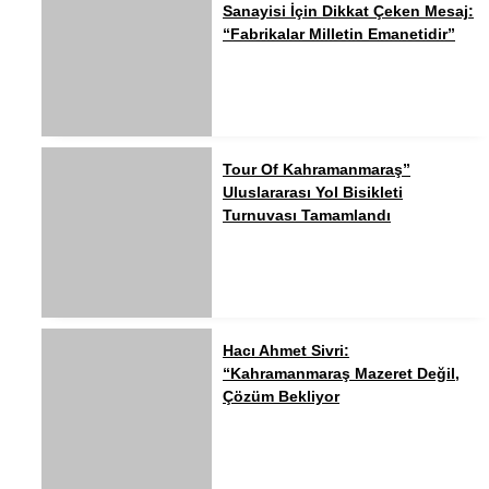
Sanayisi İçin Dikkat Çeken Mesaj:
“Fabrikalar Milletin Emanetidir”
Tour Of Kahramanmaraş”
Uluslararası Yol Bisikleti
Turnuvası Tamamlandı
Hacı Ahmet Sivri:
“Kahramanmaraş Mazeret Değil,
Çözüm Bekliyor