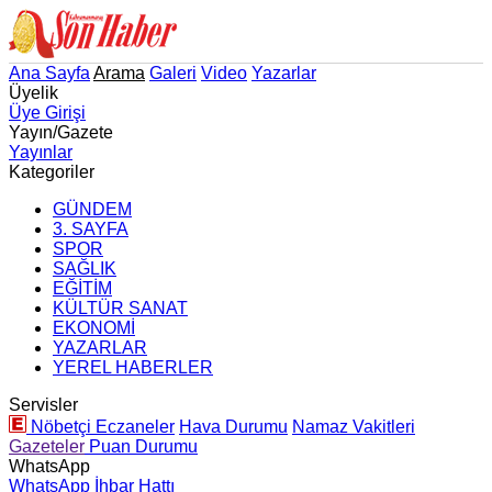
Ana Sayfa
Arama
Galeri
Video
Yazarlar
Üyelik
Üye Girişi
Yayın/Gazete
Yayınlar
Kategoriler
GÜNDEM
3. SAYFA
SPOR
SAĞLIK
EĞİTİM
KÜLTÜR SANAT
EKONOMİ
YAZARLAR
YEREL HABERLER
Servisler
Nöbetçi Eczaneler
Hava Durumu
Namaz Vakitleri
Gazeteler
Puan Durumu
WhatsApp
WhatsApp İhbar Hattı