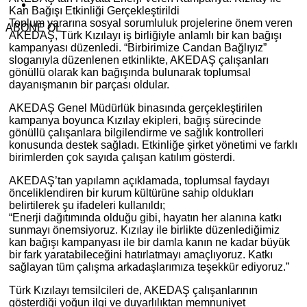
Kan Bağışı Etkinliği Gerçekleştirildi
Toplum yararına sosyal sorumluluk projelerine önem veren
ABONE OL
AKEDAŞ, Türk Kızılayı iş birliğiyle anlamlı bir kan bağışı
kampanyası düzenledi. “Birbirimize Candan Bağlıyız”
sloganıyla düzenlenen etkinlikte, AKEDAŞ çalışanları
gönüllü olarak kan bağışında bulunarak toplumsal
dayanışmanın bir parçası oldular.
AKEDAŞ Genel Müdürlük binasında gerçekleştirilen
kampanya boyunca Kızılay ekipleri, bağış sürecinde
gönüllü çalışanlara bilgilendirme ve sağlık kontrolleri
konusunda destek sağladı. Etkinliğe şirket yönetimi ve farklı
birimlerden çok sayıda çalışan katılım gösterdi.
AKEDAŞ’tan yapılamn açıklamada, toplumsal faydayı
önceliklendiren bir kurum kültürüne sahip oldukları
belirtilerek şu ifadeleri kullanıldı;
“Enerji dağıtımında olduğu gibi, hayatın her alanına katkı
sunmayı önemsiyoruz. Kızılay ile birlikte düzenlediğimiz
kan bağışı kampanyası ile bir damla kanın ne kadar büyük
bir fark yaratabileceğini hatırlatmayı amaçlıyoruz. Katkı
sağlayan tüm çalışma arkadaşlarımıza teşekkür ediyoruz.”
Türk Kızılayı temsilcileri de, AKEDAŞ çalışanlarının
gösterdiği yoğun ilgi ve duyarlılıktan memnuniyet