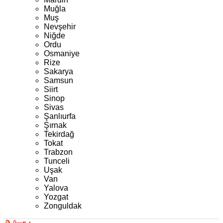
Muğla
Muş
Nevşehir
Niğde
Ordu
Osmaniye
Rize
Sakarya
Samsun
Siirt
Sinop
Sivas
Şanlıurfa
Şırnak
Tekirdağ
Tokat
Trabzon
Tunceli
Uşak
Van
Yalova
Yozgat
Zonguldak