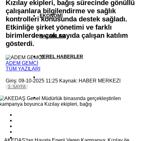
Kızılay ekipleri, bağış sürecinde gönüllü
çalışanlara bilgilendirme ve sağlık
EKONOMİ
kontrolleri konusunda destek sağladı.
Etkinliğe şirket yönetimi ve farklı
birimlerden çok sayıda çalışan katılım
YAZARLAR
gösterdi.
YEREL HABERLER
ADEM GEMCİ
TÜM YAZILARI
Giriş: 09-10-2025 11:25
Kaynak: HABER MERKEZI
3. SAYFA
AKEDAŞ’tan Hayata Enerji Veren Kampanya: Kızılay ile