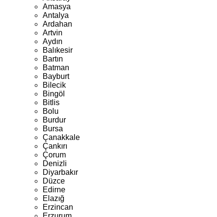
Amasya
Antalya
Ardahan
Artvin
Aydın
Balıkesir
Bartın
Batman
Bayburt
Bilecik
Bingöl
Bitlis
Bolu
Burdur
Bursa
Çanakkale
Çankırı
Çorum
Denizli
Diyarbakır
Düzce
Edirne
Elazığ
Erzincan
Erzurum