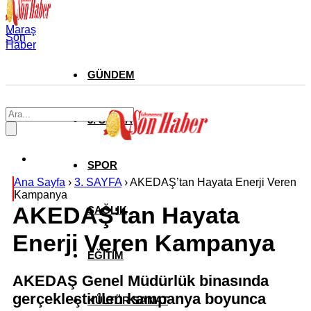
Maraş
Son
Haber
GÜNDEM
3. SAYFA
SPOR
Ana Sayfa
›
3. SAYFA
›
AKEDAŞ’tan Hayata Enerji Veren
Kampanya
AKEDAŞ’tan Hayata
SAĞLIK
Enerji Veren Kampanya
EĞİTİM
AKEDAŞ Genel Müdürlük binasında
gerçekleştirilen kampanya boyunca
KÜLTÜR SANAT