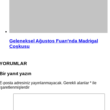
Geleneksel Ağustos Fuarı’nda Madrigal
Coşkusu
YORUMLAR
Bir yanıt yazın
E-posta adresiniz yayınlanmayacak.
Gerekli alanlar
*
ile
işaretlenmişlerdir