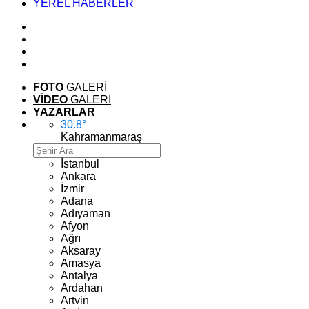
YEREL HABERLER
FOTO
GALERİ
VİDEO
GALERİ
YAZARLAR
30.8
°
Kahramanmaraş
İstanbul
Ankara
İzmir
Adana
Adıyaman
Afyon
Ağrı
Aksaray
Amasya
Antalya
Ardahan
Artvin