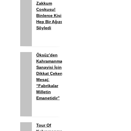
Zakkum
Coşkusu!
Binlerce Kişi
Hep Bir Ağızdan
Söyledi
Öksüz’den
Kahramanmaraş
Sanayisi İçin
Dikkat Çeken
Mesaj:
“Fabrikalar
Milletin
Emanetidir”
Tour Of