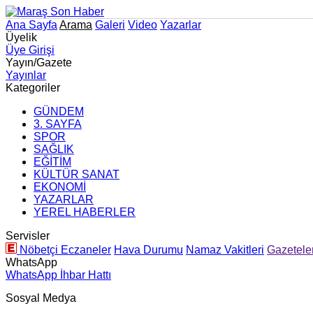
Ana Sayfa
Arama
Galeri
Video
Yazarlar
Üyelik
Üye Girişi
Yayın/Gazete
Yayınlar
Kategoriler
GÜNDEM
3. SAYFA
SPOR
SAĞLIK
EĞİTİM
KÜLTÜR SANAT
EKONOMİ
YAZARLAR
YEREL HABERLER
Servisler
Nöbetçi Eczaneler
Hava Durumu
Namaz Vakitleri
Gazetele
WhatsApp
WhatsApp İhbar Hattı
Sosyal Medya