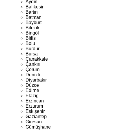
Aydın
Balıkesir
Bartın
Batman
Bayburt
Bilecik
Bingöl
Bitlis
Bolu
Burdur
Bursa
Çanakkale
Çankırı
Çorum
Denizli
Diyarbakır
Düzce
Edirne
Elazığ
Erzincan
Erzurum
Eskişehir
Gaziantep
Giresun
Gümüşhane