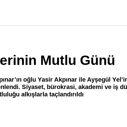
lerinin Mutlu Günü
ar’ın oğlu Yasir Akpınar ile Ayşegül Yel’i
enlendi. Siyaset, bürokrasi, akademi ve iş 
uluğu alkışlarla taçlandırıldı