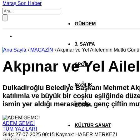
Maraş Son Haber
GÜNDEM
3. SAYFA
Ana Sayfa
›
MAGAZİN
›
Akpınar ve Yel Ailelerinin Mutlu Günü
Akpınar ve Yel Aile
SPOR
SAĞLIK
Dulkadiroğlu Belediye Başkanı Mehmet Akpın
katılımla ve büyük bir coşku eşliğinde düz
ismin yer aldığı merasimde, genç çiftin mutl
EĞİTİM
ADEM GEMCİ
KÜLTÜR SANAT
TÜM YAZILARI
Giriş: 27-07-2025 00:15
Kaynak: HABER MERKEZI