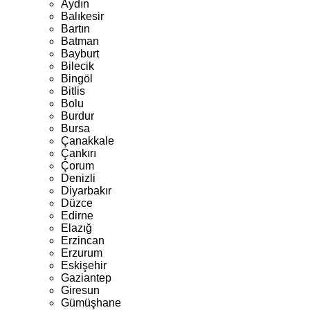
Aydın
Balıkesir
Bartın
Batman
Bayburt
Bilecik
Bingöl
Bitlis
Bolu
Burdur
Bursa
Çanakkale
Çankırı
Çorum
Denizli
Diyarbakır
Düzce
Edirne
Elazığ
Erzincan
Erzurum
Eskişehir
Gaziantep
Giresun
Gümüşhane