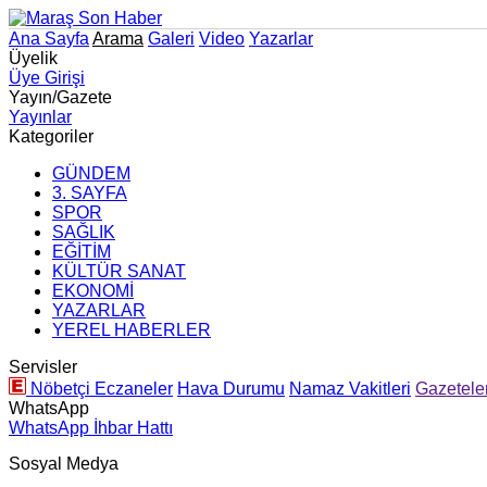
Ana Sayfa
Arama
Galeri
Video
Yazarlar
Üyelik
Üye Girişi
Yayın/Gazete
Yayınlar
Kategoriler
GÜNDEM
3. SAYFA
SPOR
SAĞLIK
EĞİTİM
KÜLTÜR SANAT
EKONOMİ
YAZARLAR
YEREL HABERLER
Servisler
Nöbetçi Eczaneler
Hava Durumu
Namaz Vakitleri
Gazetele
WhatsApp
WhatsApp İhbar Hattı
Sosyal Medya