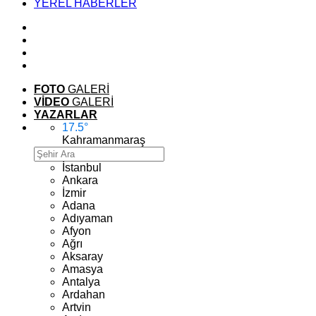
YEREL HABERLER
FOTO
GALERİ
VİDEO
GALERİ
YAZARLAR
17.5
°
Kahramanmaraş
İstanbul
Ankara
İzmir
Adana
Adıyaman
Afyon
Ağrı
Aksaray
Amasya
Antalya
Ardahan
Artvin