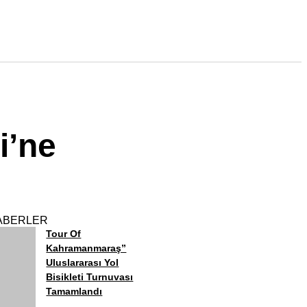
i’ne
ABERLER
Tour Of
Kahramanmaraş”
Uluslararası Yol
Bisikleti Turnuvası
Tamamlandı