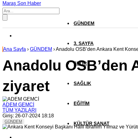
Maraş Son Haber
GÜNDEM
3. SAYFA
Ana Sayfa
›
GÜNDEM
›
Anadolu OSB’den Ankara Kent Konsey
Anadolu OSB’den A
SPOR
ziyaret
SAĞLIK
EĞİTİM
ADEM GEMCİ
TÜM YAZILARI
Giriş: 26-07-2024 18:18
GÜNDEM
KÜLTÜR SANAT