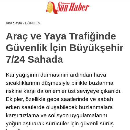
Ana Sayfa
›
GÜNDEM
GALERİ
VİDEO
YAZARLAR
Araç ve Yaya Trafiğinde
Güvenlik İçin Büyükşehir
GÜNDEM
7/24 Sahada
3. SAYFA
SPOR
Kar yağışının durmasının ardından hava
sıcaklıklarının düşmesiyle birlikte buzlanma
SAĞLIK
riskine karşı da önlemler üst seviyeye çıkarıldı.
EĞİTİM
Ekipler, özellikle gece saatlerinde ve sabah
KÜLTÜR SANAT
erken saatlerde oluşabilecek buzlanmalara
karşı tuzlama ve solisyon uygulamalarını
EKONOMİ
yoğunlaştırarak sürücüler için güvenli sürüş
YAZARLAR