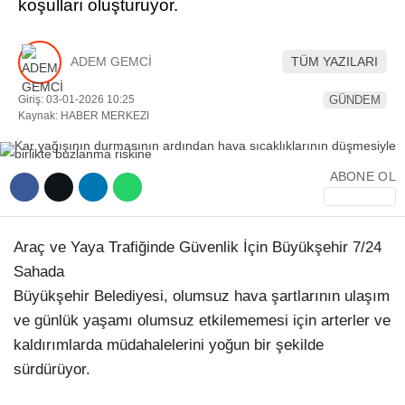
koşulları oluşturuyor.
YEREL HABERLER
ADEM GEMCİ
TÜM YAZILARI
Giriş: 03-01-2026 10:25
GÜNDEM
Kaynak: HABER MERKEZI
WhatsApp İhbar Hattı
ABONE OL
Facebook
Araç ve Yaya Trafiğinde Güvenlik İçin Büyükşehir 7/24
Sahada
Büyükşehir Belediyesi, olumsuz hava şartlarının ulaşım
Instagram
ve günlük yaşamı olumsuz etkilememesi için arterler ve
kaldırımlarda müdahalelerini yoğun bir şekilde
sürdürüyor.
Youtube