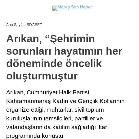
Ana Sayfa
›
SİYASET
GALERİ
VİDEO
YAZARLAR
Arıkan, “Şehrimin
sorunları hayatımın her
GÜNDEM
döneminde öncelik
3. SAYFA
oluşturmuştur
SPOR
SAĞLIK
Arıkan, Cumhuriyet Halk Partisi
Kahramanmaraş Kadın ve Gençlik Kollarının
EĞİTİM
organize ettiği, muhtarlar, sivil toplum
KÜLTÜR SANAT
kuruluşlarının temsilcileri, partililer ve
EKONOMİ
vatandaşların da katılım sağladığı iftar
programında konuştu
YAZARLAR