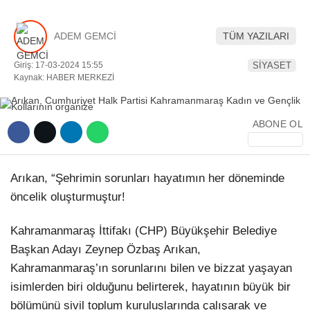
YEREL HABERLER
ADEM GEMCİ
TÜM YAZILARI
Giriş: 17-03-2024 15:55
SİYASET
Kaynak: HABER MERKEZİ
WhatsApp İhbar Hattı
ABONE OL
Arıkan, “Şehrimin sorunları hayatımın her döneminde
Facebook
öncelik oluşturmuştur!
Kahramanmaraş İttifakı (CHP) Büyükşehir Belediye
Instagram
Başkan Adayı Zeynep Özbaş Arıkan,
Kahramanmaraş’ın sorunlarını bilen ve bizzat yaşayan
Youtube
isimlerden biri olduğunu belirterek, hayatının büyük bir
bölümünü sivil toplum kuruluşlarında çalışarak ve