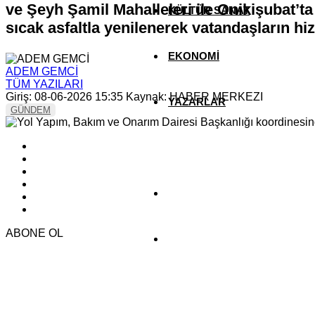
ve Şeyh Şamil Mahalleleri ile Onikişubat’t
KÜLTÜR SANAT
sıcak asfaltla yenilenerek vatandaşların h
EKONOMİ
ADEM GEMCİ
TÜM YAZILARI
Giriş: 08-06-2026 15:35
Kaynak: HABER MERKEZI
YAZARLAR
GÜNDEM
YEREL HABERLER
ABONE OL