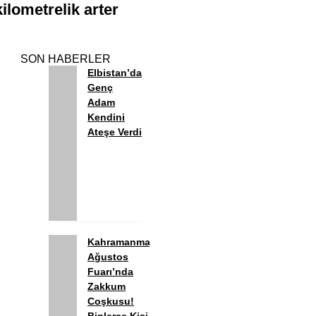
ilometrelik arter
SON HABERLER
Elbistan’da
Genç
Adam
Kendini
Ateşe Verdi
Kahramanmaraş
Ağustos
Fuarı’nda
Zakkum
Coşkusu!