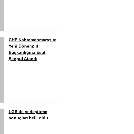
CHP Kahramanmaraş’ta
Yeni Dönem: İl
Başkanlığına Esat
Şengül Atandı
LGS’de yerleştirme
sonuçları belli oldu