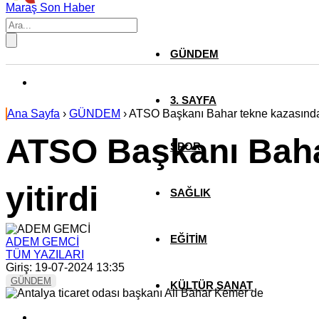
Maraş Son Haber
GÜNDEM
3. SAYFA
Ana Sayfa
›
GÜNDEM
›
ATSO Başkanı Bahar tekne kazasında 
ATSO Başkanı Baha
SPOR
yitirdi
SAĞLIK
EĞİTİM
ADEM GEMCİ
TÜM YAZILARI
Giriş: 19-07-2024 13:35
GÜNDEM
KÜLTÜR SANAT