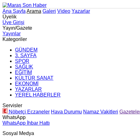
Ana Sayfa
Arama
Galeri
Video
Yazarlar
Üyelik
Üye Girişi
Yayın/Gazete
Yayınlar
Kategoriler
GÜNDEM
3. SAYFA
SPOR
SAĞLIK
EĞİTİM
KÜLTÜR SANAT
EKONOMİ
YAZARLAR
YEREL HABERLER
Servisler
Nöbetçi Eczaneler
Hava Durumu
Namaz Vakitleri
Gazetele
WhatsApp
WhatsApp İhbar Hattı
Sosyal Medya