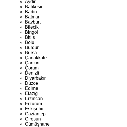
Aydın
Balıkesir
Bartın
Batman
Bayburt
Bilecik
Bingöl
Bitlis
Bolu
Burdur
Bursa
Çanakkale
Çankırı
Çorum
Denizli
Diyarbakır
Düzce
Edirne
Elazığ
Erzincan
Erzurum
Eskişehir
Gaziantep
Giresun
Gümüşhane