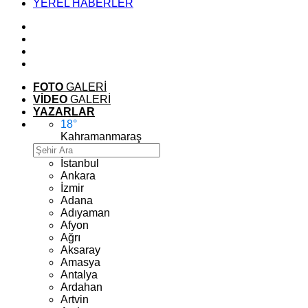
YEREL HABERLER
FOTO
GALERİ
VİDEO
GALERİ
YAZARLAR
18
°
Kahramanmaraş
İstanbul
Ankara
İzmir
Adana
Adıyaman
Afyon
Ağrı
Aksaray
Amasya
Antalya
Ardahan
Artvin