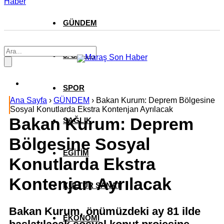
Haber
GÜNDEM
3. SAYFA
SPOR
Ana Sayfa
›
GÜNDEM
›
Bakan Kurum: Deprem Bölgesine
Sosyal Konutlarda Ekstra Kontenjan Ayrılacak
Bakan Kurum: Deprem
SAĞLIK
Bölgesine Sosyal
EĞİTİM
Konutlarda Ekstra
Kontenjan Ayrılacak
KÜLTÜR SANAT
Bakan Kurum, önümüzdeki ay 81 ilde
EKONOMİ