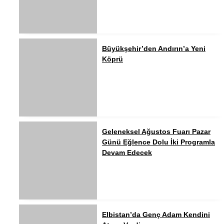
Büyükşehir’den Andırın’a Yeni
Köprü
Geleneksel Ağustos Fuarı Pazar
Günü Eğlence Dolu İki Programla
Devam Edecek
Elbistan’da Genç Adam Kendini