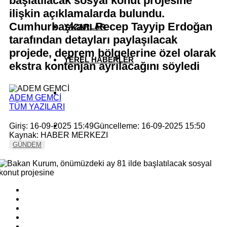
başlatılacak sosyal konut projesine
ilişkin açıklamalarda bulundu.
Cumhurbaşkanı Recep Tayyip Erdoğan
YAZARLAR
tarafından detayları paylaşılacak
projede, deprem bölgelerine özel olarak
YEREL HABERLER
ekstra kontenjan ayrılacağını söyledi
ADEM GEMCİ
TÜM YAZILARI
Giriş: 16-09-2025 15:49
Güncelleme: 16-09-2025 15:50
Kaynak: HABER MERKEZI
GÜNDEM