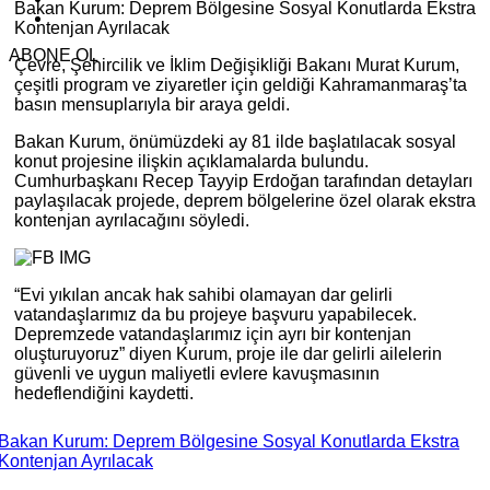
Bakan Kurum: Deprem Bölgesine Sosyal Konutlarda Ekstra
Kontenjan Ayrılacak
ABONE OL
Çevre, Şehircilik ve İklim Değişikliği Bakanı Murat Kurum,
çeşitli program ve ziyaretler için geldiği Kahramanmaraş’ta
basın mensuplarıyla bir araya geldi.
Bakan Kurum, önümüzdeki ay 81 ilde başlatılacak sosyal
konut projesine ilişkin açıklamalarda bulundu.
Cumhurbaşkanı Recep Tayyip Erdoğan tarafından detayları
paylaşılacak projede, deprem bölgelerine özel olarak ekstra
kontenjan ayrılacağını söyledi.
“Evi yıkılan ancak hak sahibi olamayan dar gelirli
vatandaşlarımız da bu projeye başvuru yapabilecek.
Depremzede vatandaşlarımız için ayrı bir kontenjan
oluşturuyoruz” diyen Kurum, proje ile dar gelirli ailelerin
güvenli ve uygun maliyetli evlere kavuşmasının
hedeflendiğini kaydetti.
Bakan Kurum: Deprem Bölgesine Sosyal Konutlarda Ekstra
Kontenjan Ayrılacak