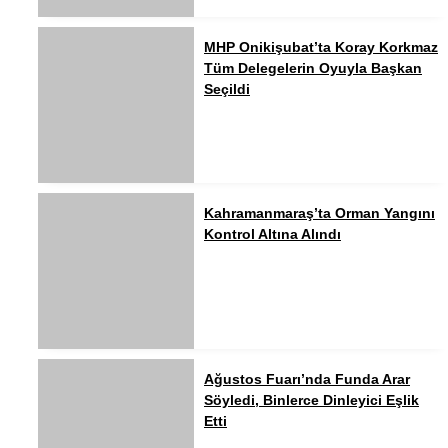
MHP Onikişubat’ta Koray Korkmaz
Tüm Delegelerin Oyuyla Başkan
Seçildi
Kahramanmaraş’ta Orman Yangını
Kontrol Altına Alındı
Ağustos Fuarı’nda Funda Arar
Söyledi, Binlerce Dinleyici Eşlik
Etti