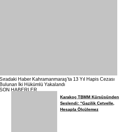
Sıradaki Haber
Kahramanmaraş’ta 13 Yıl Hapis Cezası
Bulunan İki Hükümlü Yakalandı
SON HABERLER
Karakoç TBMM Kürsüsünden
Seslendi: “Gazilik Cetvelle,
Hesapla Ölçülemez