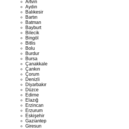
Artvin
Aydın
Balıkesir
Bartın
Batman
Bayburt
Bilecik
Bingöl
Bitlis
Bolu
Burdur
Bursa
Çanakkale
Çankırı
Çorum
Denizli
Diyarbakır
Düzce
Edirne
Elazığ
Erzincan
Erzurum
Eskişehir
Gaziantep
Giresun