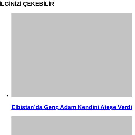
İLGİNİZİ
ÇEKEBİLİR
Elbistan’da Genç Adam Kendini Ateşe Verdi