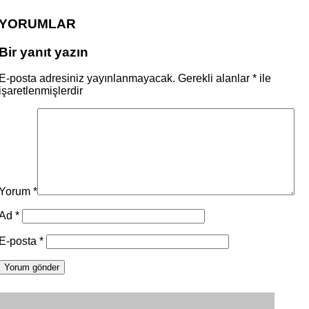
YORUMLAR
Bir yanıt yazın
E-posta adresiniz yayınlanmayacak.
Gerekli alanlar
*
ile
işaretlenmişlerdir
Yorum
*
Ad
*
E-posta
*