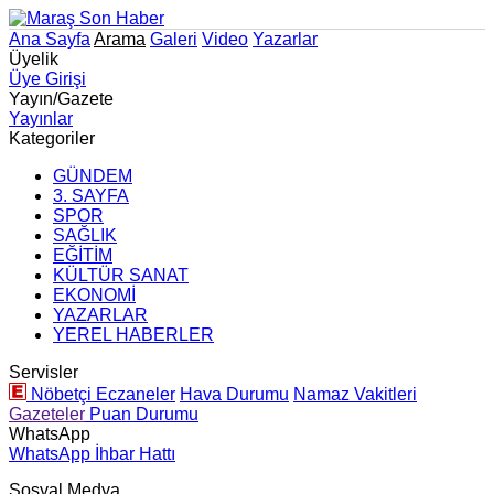
Ana Sayfa
Arama
Galeri
Video
Yazarlar
Üyelik
Üye Girişi
Yayın/Gazete
Yayınlar
Kategoriler
GÜNDEM
3. SAYFA
SPOR
SAĞLIK
EĞİTİM
KÜLTÜR SANAT
EKONOMİ
YAZARLAR
YEREL HABERLER
Servisler
Nöbetçi Eczaneler
Hava Durumu
Namaz Vakitleri
Gazeteler
Puan Durumu
WhatsApp
WhatsApp İhbar Hattı
Sosyal Medya