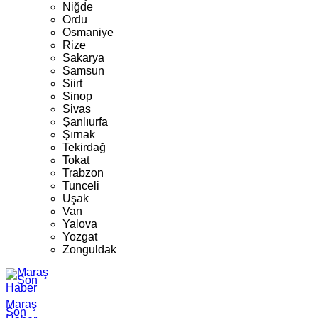
Niğde
Ordu
Osmaniye
Rize
Sakarya
Samsun
Siirt
Sinop
Sivas
Şanlıurfa
Şırnak
Tekirdağ
Tokat
Trabzon
Tunceli
Uşak
Van
Yalova
Yozgat
Zonguldak
Maraş
Son