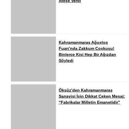
Ateşe Verdi
Kahramanmaraş Ağustos
Fuarı’nda Zakkum Coşkusu!
Binlerce Kişi Hep Bir Ağızdan
Söyledi
Öksüz’den Kahramanmaraş
Sanayisi İçin Dikkat Çeken Mesaj:
“Fabrikalar Milletin Emanetidir”