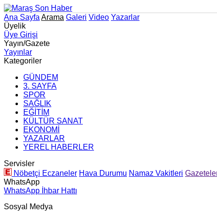
Ana Sayfa
Arama
Galeri
Video
Yazarlar
Üyelik
Üye Girişi
Yayın/Gazete
Yayınlar
Kategoriler
GÜNDEM
3. SAYFA
SPOR
SAĞLIK
EĞİTİM
KÜLTÜR SANAT
EKONOMİ
YAZARLAR
YEREL HABERLER
Servisler
Nöbetçi Eczaneler
Hava Durumu
Namaz Vakitleri
Gazetele
WhatsApp
WhatsApp İhbar Hattı
Sosyal Medya