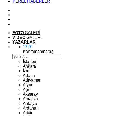
YEREL HABERLER
FOTO
GALERİ
VİDEO
GALERİ
YAZARLAR
17.9
°
Kahramanmaraş
İstanbul
Ankara
İzmir
Adana
Adıyaman
Afyon
Ağrı
Aksaray
Amasya
Antalya
Ardahan
Artvin