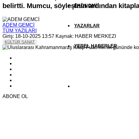
belirtti. Mumcu, söyleşinin ardından kitaplar
EKONOMİ
ADEM GEMCİ
YAZARLAR
TÜM YAZILARI
Giriş: 18-10-2025 13:57
Kaynak: HABER MERKEZI
KÜLTÜR SANAT
YEREL HABERLER
ABONE OL