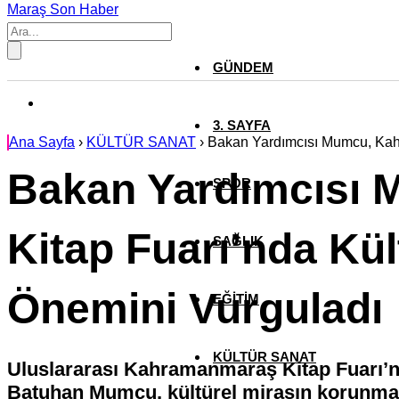
Maraş Son Haber
GÜNDEM
3. SAYFA
Ana Sayfa
›
KÜLTÜR SANAT
›
Bakan Yardımcısı Mumcu, Kahr
Bakan Yardımcısı
SPOR
Kitap Fuarı’nda Kü
SAĞLIK
Önemini Vurguladı
EĞİTİM
KÜLTÜR SANAT
Uluslararası Kahramanmaraş Kitap Fuarı’n
Batuhan Mumcu, kültürel mirasın korunmas