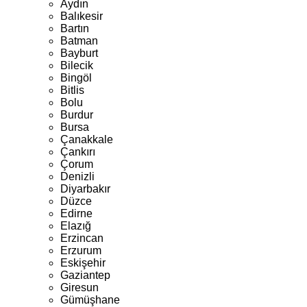
Aydın
Balıkesir
Bartın
Batman
Bayburt
Bilecik
Bingöl
Bitlis
Bolu
Burdur
Bursa
Çanakkale
Çankırı
Çorum
Denizli
Diyarbakır
Düzce
Edirne
Elazığ
Erzincan
Erzurum
Eskişehir
Gaziantep
Giresun
Gümüşhane