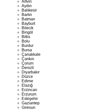
Artvin
Aydın
Balıkesir
Bartın
Batman
Bayburt
Bilecik
Bingöl
Bitlis
Bolu
Burdur
Bursa
Çanakkale
Çankırı
Çorum
Denizli
Diyarbakır
Düzce
Edirne
Elazığ
Erzincan
Erzurum
Eskişehir
Gaziantep
Giresun