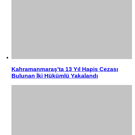
Kahramanmaraş’ta 13 Yıl Hapis Cezası
Bulunan İki Hükümlü Yakalandı