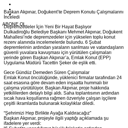
Başkan Akpınar, Doğukent’te Deprem Konutu Çalışmalarını
İnceledi
ABONE OL
Depremzedeler İçin Yeni Bir Hayat Başlıyor
Dulkadiroğlu Belediye Başkanı Mehmet Akpınar, Doğukent
Mahallesi’nde depremzedeler için yükselen toplu konut
rezerv alanında incelemelerde bulundu. 6 Şubat
depremlerinin ardından yaraların sarılması ve vatandaşların
güvenli yuvalara kavuşması için yürütülen çalışmaları
yerinde gören Başkan Akpınar’a, Emlak Konut (EPP)
Uygulama Müdürü Tacettin Şeker de eşlik etti.
Gece Gündüz Demeden Süren Çalışmalar
Emlak Konut öncülüğünde, yüklenici firmalar tarafından 24
saat esasına göre devam eden inşaatta hummalı bir
çalışma yürütülüyor. Başkan Akpınar, proje hakkında
yetkililerden detaylı bilgi aldı. Saha toplantısının ardından
sıcak hava koşullarına rağmen özveriyle çalışan işçilere
çeşitli ikramlarda bulunarak kolaylıklar diledi.
“Şehrimizi Hep Birlikte Ayağa Kaldıracağız”
Başkan Akpınar, projeyle ilgili yaptığı açıklamada şu
ifadelere yer verdi: