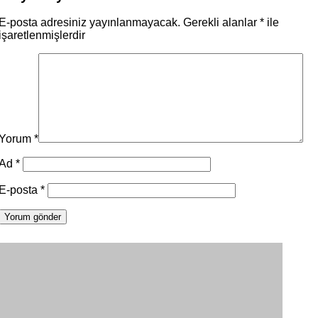
E-posta adresiniz yayınlanmayacak.
Gerekli alanlar
*
ile
işaretlenmişlerdir
Yorum
*
Ad
*
E-posta
*