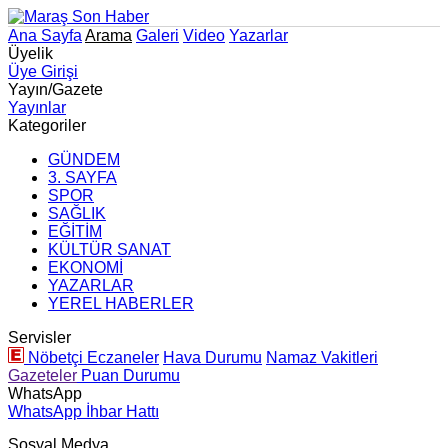
Ana Sayfa
Arama
Galeri
Video
Yazarlar
Üyelik
Üye Girişi
Yayın/Gazete
Yayınlar
Kategoriler
GÜNDEM
3. SAYFA
SPOR
SAĞLIK
EĞİTİM
KÜLTÜR SANAT
EKONOMİ
YAZARLAR
YEREL HABERLER
Servisler
Nöbetçi Eczaneler
Hava Durumu
Namaz Vakitleri
Gazeteler
Puan Durumu
WhatsApp
WhatsApp İhbar Hattı
Sosyal Medya