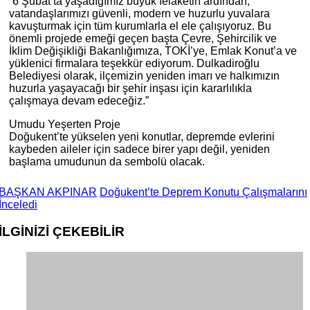
“6 Şubat’ta yaşadığımız büyük felaketin ardından,
vatandaşlarımızı güvenli, modern ve huzurlu yuvalara
kavuşturmak için tüm kurumlarla el ele çalışıyoruz. Bu
önemli projede emeği geçen başta Çevre, Şehircilik ve
İklim Değişikliği Bakanlığımıza, TOKİ’ye, Emlak Konut’a ve
yüklenici firmalara teşekkür ediyorum. Dulkadiroğlu
Belediyesi olarak, ilçemizin yeniden imarı ve halkımızın
huzurla yaşayacağı bir şehir inşası için kararlılıkla
çalışmaya devam edeceğiz.”
Umudu Yeşerten Proje
Doğukent’te yükselen yeni konutlar, depremde evlerini
kaybeden aileler için sadece birer yapı değil, yeniden
başlama umudunun da sembolü olacak.
BAŞKAN AKPINAR
Doğukent’te Deprem Konutu Çalışmalarını
İnceledi
İLGİNİZİ
ÇEKEBİLİR