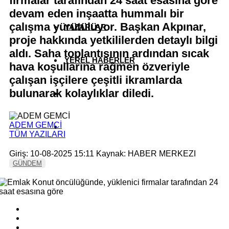
firmalar tarafından 24 saat esasına göre
devam eden inşaatta hummalı bir
çalışma yürütülüyor. Başkan Akpınar,
YAZARLAR
proje hakkında yetkililerden detaylı bilgi
aldı. Saha toplantısının ardından sıcak
YEREL HABERLER
hava koşullarına rağmen özveriyle
çalışan işçilere çeşitli ikramlarda
bulunarak kolaylıklar diledi.
ADEM GEMCİ
TÜM YAZILARI
Giriş: 10-08-2025 15:11
Kaynak: HABER MERKEZI
GÜNDEM