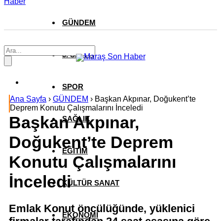
Haber
GÜNDEM
3. SAYFA
SPOR
Ana Sayfa
›
GÜNDEM
›
Başkan Akpınar, Doğukent’te
Deprem Konutu Çalışmalarını İnceledi
Başkan Akpınar,
SAĞLIK
Doğukent’te Deprem
EĞİTİM
Konutu Çalışmalarını
İnceledi
KÜLTÜR SANAT
Emlak Konut öncülüğünde, yüklenici
EKONOMİ