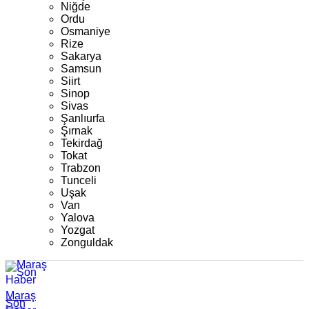
Niğde
Ordu
Osmaniye
Rize
Sakarya
Samsun
Siirt
Sinop
Sivas
Şanlıurfa
Şırnak
Tekirdağ
Tokat
Trabzon
Tunceli
Uşak
Van
Yalova
Yozgat
Zonguldak
Maraş
Son