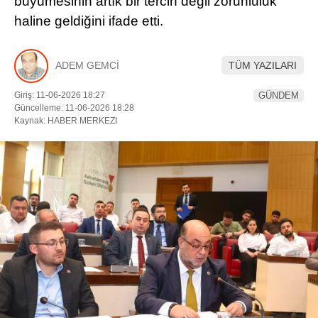
büyümesinin artık bir tercih değil zorunluluk
haline geldiğini ifade etti.
YEREL HABERLER
ADEM GEMCİ
TÜM YAZILARI
Giriş: 11-06-2026 18:27
GÜNDEM
Güncelleme: 11-06-2026 18:28
WhatsApp İhbar Hattı
Kaynak: HABER MERKEZI
Facebook
Instagram
Youtube