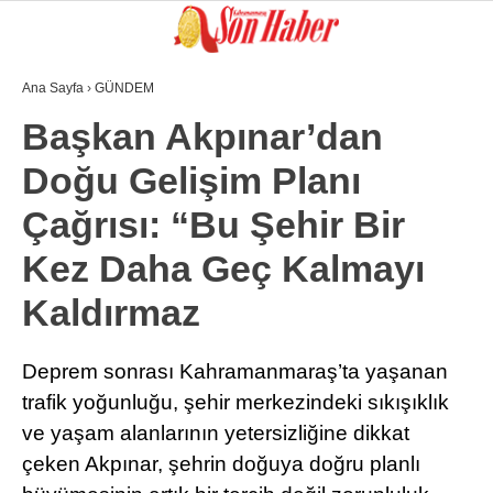
Ana Sayfa
›
GÜNDEM
GALERİ
VİDEO
YAZARLAR
Başkan Akpınar’dan
Doğu Gelişim Planı
GÜNDEM
Çağrısı: “Bu Şehir Bir
3. SAYFA
Kez Daha Geç Kalmayı
SPOR
Kaldırmaz
SAĞLIK
EĞİTİM
Deprem sonrası Kahramanmaraş’ta yaşanan
trafik yoğunluğu, şehir merkezindeki sıkışıklık
KÜLTÜR SANAT
ve yaşam alanlarının yetersizliğine dikkat
EKONOMİ
çeken Akpınar, şehrin doğuya doğru planlı
YAZARLAR