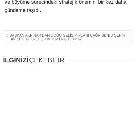
ve büyüme sürecindeki stratejik önemini bir kez daha
gündeme taşıdı.
BAŞKAN AKPINAR'DAN DOĞU GELIŞIM PLANI ÇAĞRISI: “BU ŞEHIR
BIR KEZ DAHA GEÇ KALMAYI KALDIRMAZ
İLGİNİZİ
ÇEKEBİLİR