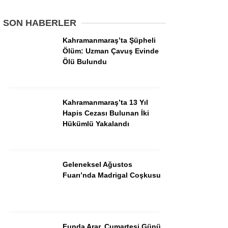
SON HABERLER
GÜNDEM
Kahramanmaraş’ta Şüpheli
3. SAYFA
Ölüm: Uzman Çavuş Evinde
Ölü Bulundu
SPOR
SAĞLIK
Kahramanmaraş’ta 13 Yıl
EĞİTİM
Hapis Cezası Bulunan İki
Hükümlü Yakalandı
KÜLTÜR SANAT
EKONOMİ
Geleneksel Ağustos
YAZARLAR
Fuarı’nda Madrigal Coşkusu
YEREL HABERLER
Funda Arar, Cumartesi Günü