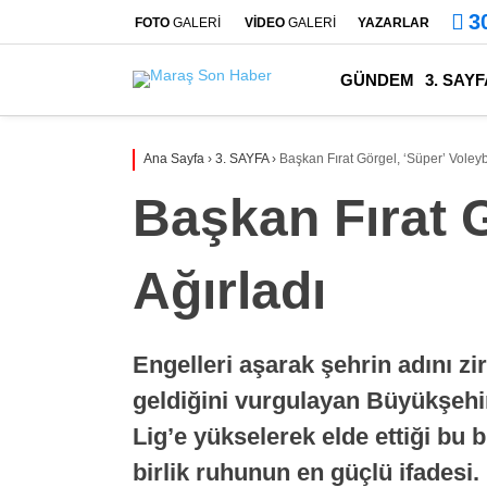
3
FOTO
GALERİ
VİDEO
GALERİ
YAZARLAR
GÜNDEM
3. SAYF
Ana Sayfa
›
3. SAYFA
›
Başkan Fırat Görgel, ‘Süper’ Voleyb
Başkan Fırat G
Ağırladı
Engelleri aşarak şehrin adını zi
geldiğini vurgulayan Büyükşehi
Lig’e yükselerek elde ettiği bu 
birlik ruhunun en güçlü ifadesi.