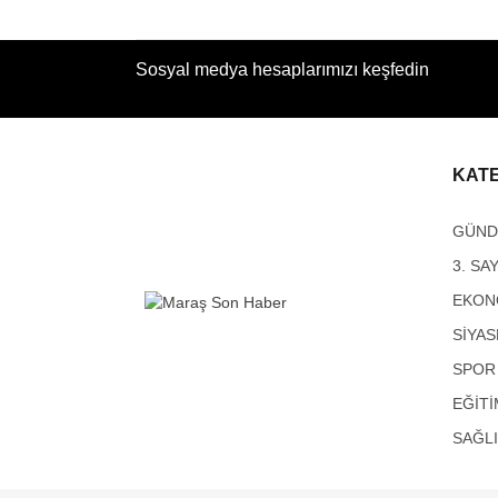
Sosyal medya hesaplarımızı keşfedin
KAT
GÜN
3. SA
EKON
SİYAS
SPOR
EĞİTİ
SAĞL