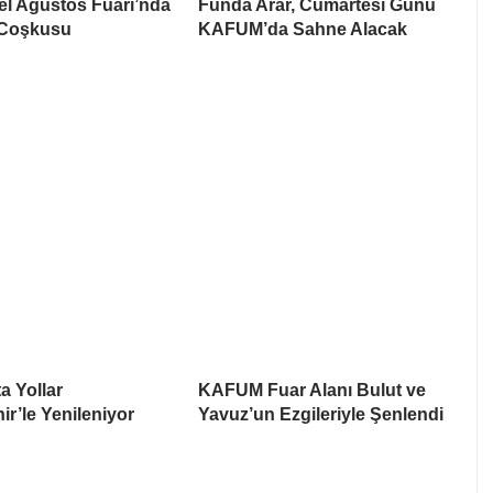
el Ağustos Fuarı’nda
Funda Arar, Cumartesi Günü
 Coşkusu
KAFUM’da Sahne Alacak
a Yollar
KAFUM Fuar Alanı Bulut ve
r’le Yenileniyor
Yavuz’un Ezgileriyle Şenlendi