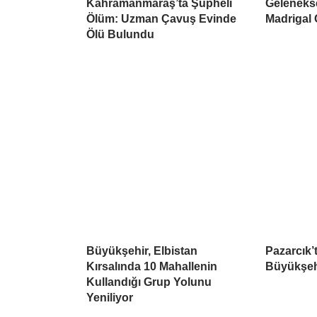
Kahramanmaraş’ta Şüpheli
Geleneks
Ölüm: Uzman Çavuş Evinde
Madrigal
Ölü Bulundu
Büyükşehir, Elbistan
Pazarcık’t
Kırsalında 10 Mahallenin
Büyükşehi
Kullandığı Grup Yolunu
Yeniliyor