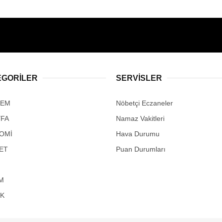
EGORİLER
SERVİSLER
DEM
Nöbetçi Eczaneler
YFA
Namaz Vakitleri
OMİ
Hava Durumu
ET
Puan Durumları
M
IK