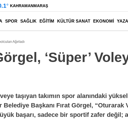
0.1
°
KAHRAMANMARAŞ
A
SPOR
SAĞLIK
EĞİTİM
KÜLTÜR SANAT
EKONOMİ
YAZ
olcuları Ağırladı
örgel, ‘Süper’ Vole
rveye taşıyan takımın spor alanındaki yüksel
r Belediye Başkanı Fırat Görgel, “Oturarak
büyük başarı, sadece bir sportif zafer değil