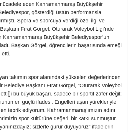
mücadele eden Kahramanmaraş Büyükşehir
Belediyespor, gösterdiği üstün performansla
mıştı. Spora ve sporcuya verdiği özel ilgi ve
Başkanı Fırat Görgel, Oturarak Voleybol Ligi’nde
ıran Kahramanmaraş Büyükşehir Belediyespor’un
ladı. Başkan Görgel, öğrencilerin başarısında emeği
etti.
şıyan takımın spor alanındaki yükselen değerlerinden
ir Belediye Başkanı Fırat Görgel, “Oturarak Voleybol
ttiği bu büyük başarı, sadece bir sportif zafer değil;
unun en güçlü ifadesi. Engelleri aşan yürekleriyle
lden tebrik ediyorum. Kahramanmaraş’ımızın adını
hrimizin spor kültürüne değerli bir katkı sunmuştur.
nınızdayız; sizlerle gurur duyuyoruz” ifadelerini