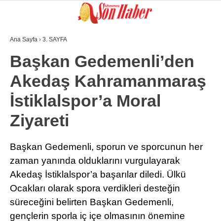
Ana Sayfa
›
3. SAYFA
GALERİ
VİDEO
YAZARLAR
Başkan Gedemenli’den
Akedaş Kahramanmaraş
GÜNDEM
İstiklalspor’a Moral
3. SAYFA
Ziyareti
SPOR
SAĞLIK
Başkan Gedemenli, sporun ve sporcunun her
zaman yanında olduklarını vurgulayarak
EĞİTİM
Akedaş İstiklalspor’a başarılar diledi. Ülkü
KÜLTÜR SANAT
Ocakları olarak spora verdikleri desteğin
EKONOMİ
süreceğini belirten Başkan Gedemenli,
gençlerin sporla iç içe olmasının önemine
YAZARLAR