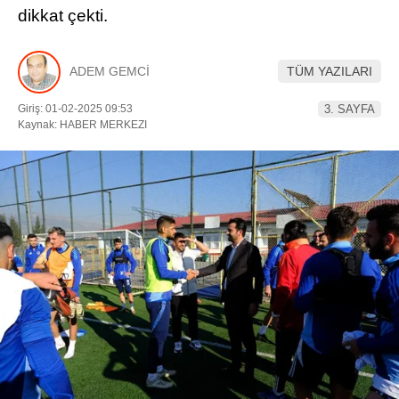
dikkat çekti.
YEREL HABERLER
ADEM GEMCİ
TÜM YAZILARI
Giriş: 01-02-2025 09:53
3. SAYFA
Kaynak: HABER MERKEZI
WhatsApp İhbar Hattı
Facebook
Instagram
Youtube