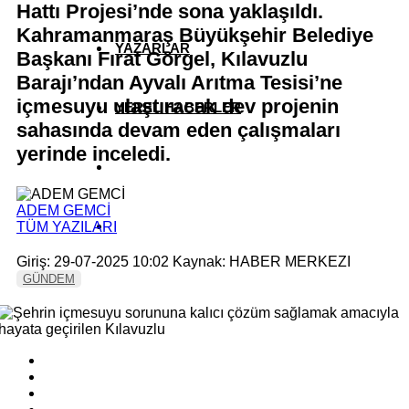
Hattı Projesi’nde sona yaklaşıldı.
Kahramanmaraş Büyükşehir Belediye
YAZARLAR
Başkanı Fırat Görgel, Kılavuzlu
Barajı’ndan Ayvalı Arıtma Tesisi’ne
içmesuyu ulaştıracak dev projenin
YEREL HABERLER
sahasında devam eden çalışmaları
yerinde inceledi.
ADEM GEMCİ
TÜM YAZILARI
Giriş: 29-07-2025 10:02
Kaynak: HABER MERKEZI
GÜNDEM