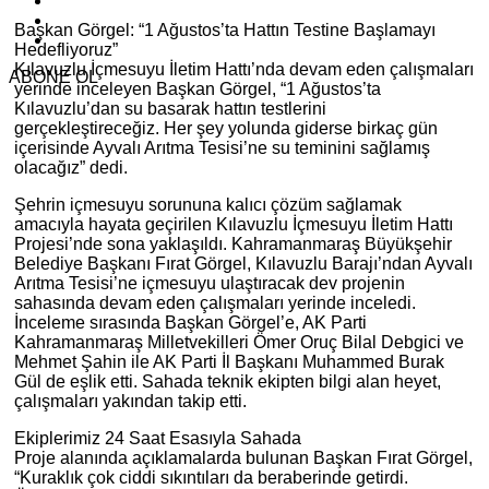
Başkan Görgel: “1 Ağustos’ta Hattın Testine Başlamayı
Hedefliyoruz”
Kılavuzlu İçmesuyu İletim Hattı’nda devam eden çalışmaları
ABONE OL
yerinde inceleyen Başkan Görgel, “1 Ağustos’ta
Kılavuzlu’dan su basarak hattın testlerini
gerçekleştireceğiz. Her şey yolunda giderse birkaç gün
içerisinde Ayvalı Arıtma Tesisi’ne su teminini sağlamış
olacağız” dedi.
Şehrin içmesuyu sorununa kalıcı çözüm sağlamak
amacıyla hayata geçirilen Kılavuzlu İçmesuyu İletim Hattı
Projesi’nde sona yaklaşıldı. Kahramanmaraş Büyükşehir
Belediye Başkanı Fırat Görgel, Kılavuzlu Barajı’ndan Ayvalı
Arıtma Tesisi’ne içmesuyu ulaştıracak dev projenin
sahasında devam eden çalışmaları yerinde inceledi.
İnceleme sırasında Başkan Görgel’e, AK Parti
Kahramanmaraş Milletvekilleri Ömer Oruç Bilal Debgici ve
Mehmet Şahin ile AK Parti İl Başkanı Muhammed Burak
Gül de eşlik etti. Sahada teknik ekipten bilgi alan heyet,
çalışmaları yakından takip etti.
Ekiplerimiz 24 Saat Esasıyla Sahada
Proje alanında açıklamalarda bulunan Başkan Fırat Görgel,
“Kuraklık çok ciddi sıkıntıları da beraberinde getirdi.