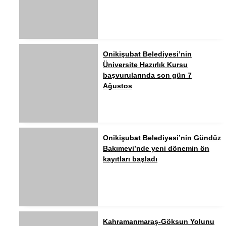
Onikişubat Belediyesi’nin
Üniversite Hazırlık Kursu
başvurularında son gün 7
Ağustos
Onikişubat Belediyesi’nin Gündüz
Bakımevi’nde yeni dönemin ön
kayıtları başladı
Kahramanmaraş-Göksun Yolunu