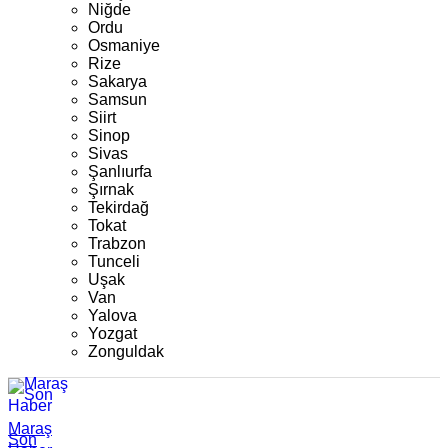
Niğde
Ordu
Osmaniye
Rize
Sakarya
Samsun
Siirt
Sinop
Sivas
Şanlıurfa
Şırnak
Tekirdağ
Tokat
Trabzon
Tunceli
Uşak
Van
Yalova
Yozgat
Zonguldak
Maraş
Son