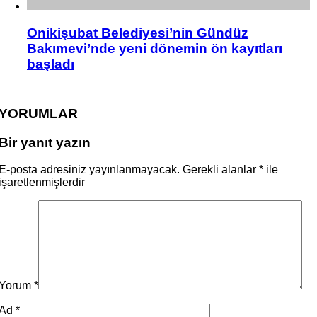
Onikişubat Belediyesi’nin Gündüz
Bakımevi’nde yeni dönemin ön kayıtları
başladı
YORUMLAR
Bir yanıt yazın
E-posta adresiniz yayınlanmayacak.
Gerekli alanlar
*
ile
işaretlenmişlerdir
Yorum
*
Ad
*