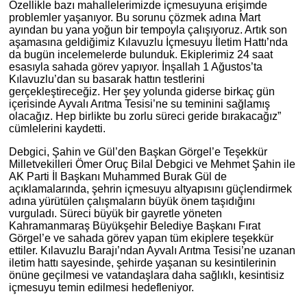
Özellikle bazı mahallelerimizde içmesuyuna erişimde
problemler yaşanıyor. Bu sorunu çözmek adına Mart
ayından bu yana yoğun bir tempoyla çalışıyoruz. Artık son
aşamasına geldiğimiz Kılavuzlu İçmesuyu İletim Hattı’nda
da bugün incelemelerde bulunduk. Ekiplerimiz 24 saat
esasıyla sahada görev yapıyor. İnşallah 1 Ağustos’ta
Kılavuzlu’dan su basarak hattın testlerini
gerçekleştireceğiz. Her şey yolunda giderse birkaç gün
içerisinde Ayvalı Arıtma Tesisi’ne su teminini sağlamış
olacağız. Hep birlikte bu zorlu süreci geride bırakacağız”
cümlelerini kaydetti.
Debgici, Şahin ve Gül’den Başkan Görgel’e Teşekkür
Milletvekilleri Ömer Oruç Bilal Debgici ve Mehmet Şahin ile
AK Parti İl Başkanı Muhammed Burak Gül de
açıklamalarında, şehrin içmesuyu altyapısını güçlendirmek
adına yürütülen çalışmaların büyük önem taşıdığını
vurguladı. Süreci büyük bir gayretle yöneten
Kahramanmaraş Büyükşehir Belediye Başkanı Fırat
Görgel’e ve sahada görev yapan tüm ekiplere teşekkür
ettiler. Kılavuzlu Barajı’ndan Ayvalı Arıtma Tesisi’ne uzanan
iletim hattı sayesinde, şehirde yaşanan su kesintilerinin
önüne geçilmesi ve vatandaşlara daha sağlıklı, kesintisiz
içmesuyu temin edilmesi hedefleniyor.