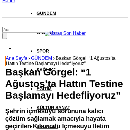
Haber
GÜNDEM
3. SAYFA
SPOR
Ana Sayfa
›
GÜNDEM
›
Başkan Görgel: “1 Ağustos’ta
Hattın Testine Başlamayı Hedefliyoruz”
Başkan Görgel: “1
SAĞLIK
Ağustos’ta Hattın Testine
EĞİTİM
Başlamayı Hedefliyoruz”
KÜLTÜR SANAT
Şehrin içmesuyu sorununa kalıcı
çözüm sağlamak amacıyla hayata
geçirilen Kılavuzlu İçmesuyu İletim
EKONOMİ