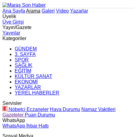
Ana Sayfa
Arama
Galeri
Video
Yazarlar
Üyelik
Üye Girişi
Yayın/Gazete
Yayınlar
Kategoriler
GÜNDEM
3. SAYFA
SPOR
SAĞLIK
EĞİTİM
KÜLTÜR SANAT
EKONOMİ
YAZARLAR
YEREL HABERLER
Servisler
Nöbetçi Eczaneler
Hava Durumu
Namaz Vakitleri
Gazeteler
Puan Durumu
WhatsApp
WhatsApp İhbar Hattı
Sosyal Medya