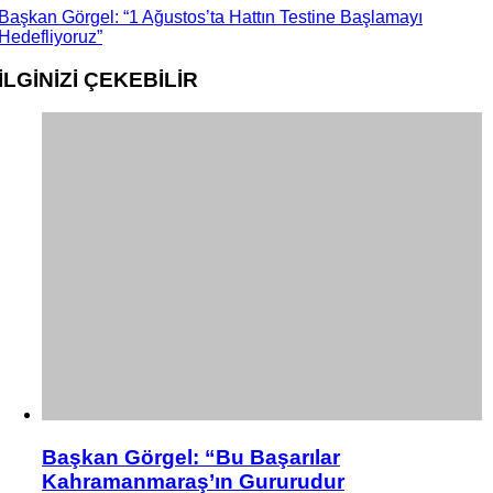
Başkan Görgel: “1 Ağustos’ta Hattın Testine Başlamayı
Hedefliyoruz”
İLGİNİZİ
ÇEKEBİLİR
Başkan Görgel: “Bu Başarılar
Kahramanmaraş’ın Gururudur