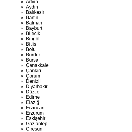
Artvin
Aydın
Balıkesir
Bartın
Batman
Bayburt
Bilecik
Bingöl
Bitlis
Bolu
Burdur
Bursa
Çanakkale
Çankırı
Çorum
Denizli
Diyarbakır
Düzce
Edirne
Elazığ
Erzincan
Erzurum
Eskişehir
Gaziantep
Giresun