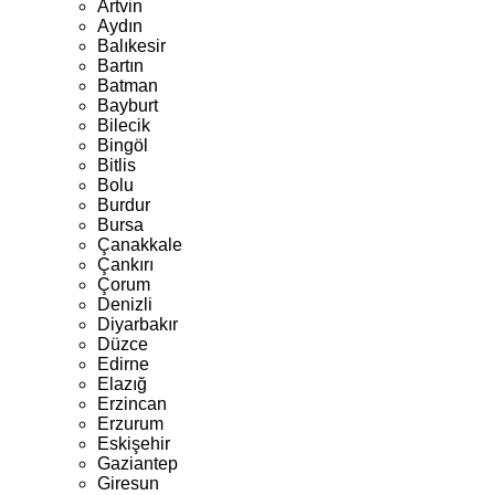
Artvin
Aydın
Balıkesir
Bartın
Batman
Bayburt
Bilecik
Bingöl
Bitlis
Bolu
Burdur
Bursa
Çanakkale
Çankırı
Çorum
Denizli
Diyarbakır
Düzce
Edirne
Elazığ
Erzincan
Erzurum
Eskişehir
Gaziantep
Giresun