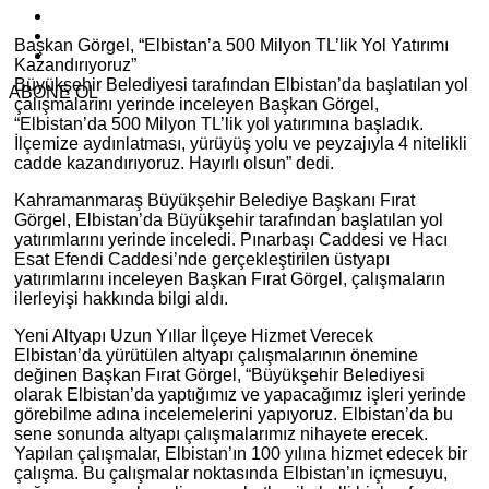
Başkan Görgel, “Elbistan’a 500 Milyon TL’lik Yol Yatırımı
Kazandırıyoruz”
Büyükşehir Belediyesi tarafından Elbistan’da başlatılan yol
ABONE OL
çalışmalarını yerinde inceleyen Başkan Görgel,
“Elbistan’da 500 Milyon TL’lik yol yatırımına başladık.
İlçemize aydınlatması, yürüyüş yolu ve peyzajıyla 4 nitelikli
cadde kazandırıyoruz. Hayırlı olsun” dedi.
Kahramanmaraş Büyükşehir Belediye Başkanı Fırat
Görgel, Elbistan’da Büyükşehir tarafından başlatılan yol
yatırımlarını yerinde inceledi. Pınarbaşı Caddesi ve Hacı
Esat Efendi Caddesi’nde gerçekleştirilen üstyapı
yatırımlarını inceleyen Başkan Fırat Görgel, çalışmaların
ilerleyişi hakkında bilgi aldı.
Yeni Altyapı Uzun Yıllar İlçeye Hizmet Verecek
Elbistan’da yürütülen altyapı çalışmalarının önemine
değinen Başkan Fırat Görgel, “Büyükşehir Belediyesi
olarak Elbistan’da yaptığımız ve yapacağımız işleri yerinde
görebilme adına incelemelerini yapıyoruz. Elbistan’da bu
sene sonunda altyapı çalışmalarımız nihayete erecek.
Yapılan çalışmalar, Elbistan’ın 100 yılına hizmet edecek bir
çalışma. Bu çalışmalar noktasında Elbistan’ın içmesuyu,