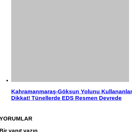
Kahramanmaraş-Göksun Yolunu Kullananla
Dikkat! Tünellerde EDS Resmen Devrede
YORUMLAR
Bir yanıt yazın