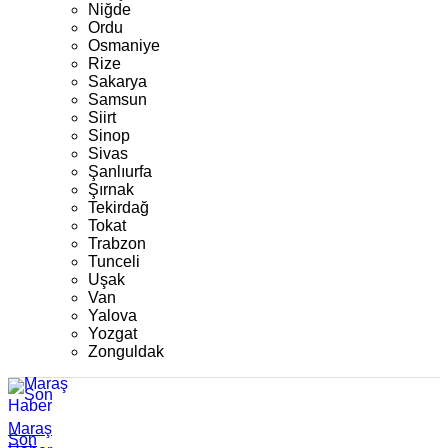
Niğde
Ordu
Osmaniye
Rize
Sakarya
Samsun
Siirt
Sinop
Sivas
Şanlıurfa
Şırnak
Tekirdağ
Tokat
Trabzon
Tunceli
Uşak
Van
Yalova
Yozgat
Zonguldak
Maraş
Son