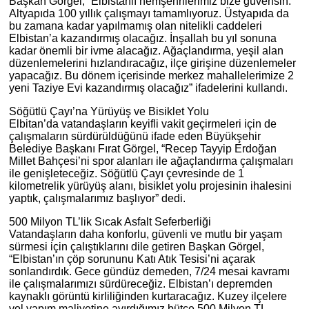
Başkan Görgel, “Elbistanlı hemşehrilerimiz bize güvensin.
Altyapıda 100 yıllık çalışmayı tamamlıyoruz. Üstyapıda da
bu zamana kadar yapılmamış olan nitelikli caddeleri
Elbistan’a kazandırmış olacağız. İnşallah bu yıl sonuna
kadar önemli bir ivme alacağız. Ağaçlandırma, yeşil alan
düzenlemelerini hızlandıracağız, ilçe girişine düzenlemeler
yapacağız. Bu dönem içerisinde merkez mahallelerimize 2
yeni Taziye Evi kazandırmış olacağız” ifadelerini kullandı.
Söğütlü Çayı’na Yürüyüş ve Bisiklet Yolu
Elbitan’da vatandaşların keyifli vakit geçirmeleri için de
çalışmaların sürdürüldüğünü ifade eden Büyükşehir
Belediye Başkanı Fırat Görgel, “Recep Tayyip Erdoğan
Millet Bahçesi’ni spor alanları ile ağaçlandırma çalışmaları
ile genişleteceğiz. Söğütlü Çayı çevresinde de 1
kilometrelik yürüyüş alanı, bisiklet yolu projesinin ihalesini
yaptık, çalışmalarımız başlıyor” dedi.
500 Milyon TL’lik Sıcak Asfalt Seferberliği
Vatandaşların daha konforlu, güvenli ve mutlu bir yaşam
sürmesi için çalıştıklarını dile getiren Başkan Görgel,
“Elbistan’ın çöp sorununu Katı Atık Tesisi’ni açarak
sonlandırdık. Gece gündüz demeden, 7/24 mesai kavramı
ile çalışmalarımızı sürdüreceğiz. Elbistan’ı depremden
kaynaklı görüntü kirliliğinden kurtaracağız. Kuzey ilçelere
yol yapım maliyetine ayırdığımız bütçe 500 Milyon TL.