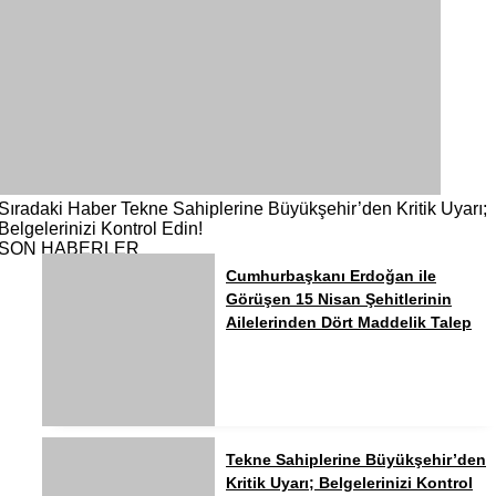
Sıradaki Haber
Tekne Sahiplerine Büyükşehir’den Kritik Uyarı;
Belgelerinizi Kontrol Edin!
SON HABERLER
Cumhurbaşkanı Erdoğan ile
Görüşen 15 Nisan Şehitlerinin
Ailelerinden Dört Maddelik Talep
Tekne Sahiplerine Büyükşehir’den
Kritik Uyarı; Belgelerinizi Kontrol