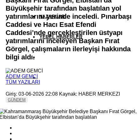
Başkanı Fırat Görgel, Elbistan’da
Büyükşehir tarafından başlatılan yol
yatırımlarını yerinde inceledi. Pınarbaşı
YAZARLAR
Caddesi ve Hacı Esat Efendi
Caddesi’nde gerçekleştirilen üstyapı
YEREL HABERLER
yatırımlarını inceleyen Başkan Fırat
Görgel, çalışmaların ilerleyişi hakkında
bilgi aldı.
ADEM GEMCİ
TÜM YAZILARI
Giriş: 03-06-2026 22:08
Kaynak: HABER MERKEZI
GÜNDEM