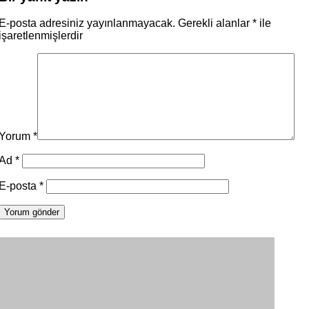
E-posta adresiniz yayınlanmayacak.
Gerekli alanlar
*
ile
işaretlenmişlerdir
Yorum
*
Ad
*
E-posta
*