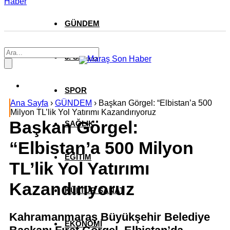
Haber
GÜNDEM
3. SAYFA
SPOR
Ana Sayfa
›
GÜNDEM
›
Başkan Görgel: “Elbistan’a 500
Milyon TL’lik Yol Yatırımı Kazandırıyoruz
Başkan Görgel:
SAĞLIK
“Elbistan’a 500 Milyon
EĞİTİM
TL’lik Yol Yatırımı
Kazandırıyoruz
KÜLTÜR SANAT
Kahramanmaraş Büyükşehir Belediye
EKONOMİ