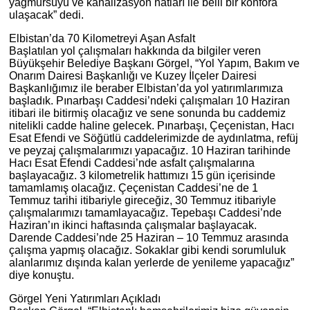
yağmursuyu ve kanalizasyon hatları ile belli bir konfora
ulaşacak” dedi.
Elbistan’da 70 Kilometreyi Aşan Asfalt
Başlatılan yol çalışmaları hakkında da bilgiler veren
Büyükşehir Belediye Başkanı Görgel, “Yol Yapım, Bakım ve
Onarım Dairesi Başkanlığı ve Kuzey İlçeler Dairesi
Başkanlığımız ile beraber Elbistan’da yol yatırımlarımıza
başladık. Pınarbaşı Caddesi’ndeki çalışmaları 10 Haziran
itibari ile bitirmiş olacağız ve sene sonunda bu caddemiz
nitelikli cadde haline gelecek. Pınarbaşı, Çeçenistan, Hacı
Esat Efendi ve Söğütlü caddelerimizde de aydınlatma, refüj
ve peyzaj çalışmalarımızı yapacağız. 10 Haziran tarihinde
Hacı Esat Efendi Caddesi’nde asfalt çalışmalarına
başlayacağız. 3 kilometrelik hattımızı 15 gün içerisinde
tamamlamış olacağız. Çeçenistan Caddesi’ne de 1
Temmuz tarihi itibariyle gireceğiz, 30 Temmuz itibariyle
çalışmalarımızı tamamlayacağız. Tepebaşı Caddesi’nde
Haziran’ın ikinci haftasında çalışmalar başlayacak.
Darende Caddesi’nde 25 Haziran – 10 Temmuz arasında
çalışma yapmış olacağız. Sokaklar gibi kendi sorumluluk
alanlarımız dışında kalan yerlerde de yenileme yapacağız”
diye konuştu.
Görgel Yeni Yatırımları Açıkladı