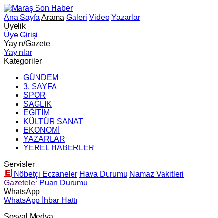
Ana Sayfa
Arama
Galeri
Video
Yazarlar
Üyelik
Üye Girişi
Yayın/Gazete
Yayınlar
Kategoriler
GÜNDEM
3. SAYFA
SPOR
SAĞLIK
EĞİTİM
KÜLTÜR SANAT
EKONOMİ
YAZARLAR
YEREL HABERLER
Servisler
Nöbetçi Eczaneler
Hava Durumu
Namaz Vakitleri
Gazeteler
Puan Durumu
WhatsApp
WhatsApp İhbar Hattı
Sosyal Medya