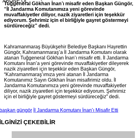
ABONE OL
Tuğgeneral Gökhan İnan’ı misafir eden Başkan Güngör,
“İl Jandarma Komutanımıza yeni görevinde
muvaffakiyetler diliyor, nazik ziyaretleri için teşekkür
ediyorum. Şehrimiz için el birliğiyle gayret göstermeyi
sürdüreceğiz” dedi.
Kahramanmaraş Büyükşehir Belediye Başkanı Hayrettin
Güngör, Kahramanmaraş’a İl Jandarma Komutanı olarak
atanan Tuğgeneral Gökhan İnan’ı misafir etti. İl Jandarma
Komutanı İnan’a yeni görevinde muvaffakiyetler dileyerek
nazik ziyaretleri için teşekkür eden Başkan Güngör,
“Kahramanmaraş’ımıza yeni atanan İl Jandarma
Komutanımız Sayın Gökhan İnan misafirimiz oldu. İl
Jandarma Komutanımıza yeni görevinde muvaffakiyetler
diliyor, nazik ziyaretleri için teşekkür ediyorum. Şehrimiz
için el birliğiyle gayret göstermeyi sürdüreceğiz” dedi.
başkan güngör
İl Jandarma Komutanı İnan’ı Misafir Etti
İLGİNİZİ
ÇEKEBİLİR