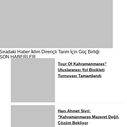
Sıradaki Haber
İklim Dirençli Tarım İçin Güç Birliği
SON HABERLER
Tour Of Kahramanmaraş”
Uluslararası Yol Bisikleti
Turnuvası Tamamlandı
Hacı Ahmet Sivri:
“Kahramanmaraş Mazeret Değil,
Çözüm Bekliyor