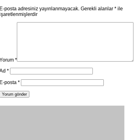
E-posta adresiniz yayınlanmayacak.
Gerekli alanlar
*
ile
işaretlenmişlerdir
Yorum
*
Ad
*
E-posta
*