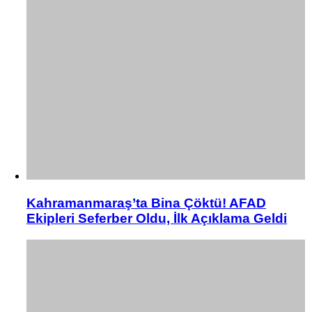
Kahramanmaraş’ta Bina Çöktü! AFAD
Ekipleri Seferber Oldu, İlk Açıklama Geldi