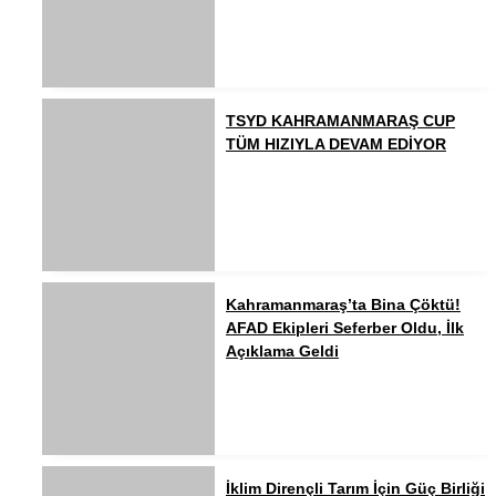
TSYD KAHRAMANMARAŞ CUP
TÜM HIZIYLA DEVAM EDİYOR
Kahramanmaraş’ta Bina Çöktü!
AFAD Ekipleri Seferber Oldu, İlk
Açıklama Geldi
İklim Dirençli Tarım İçin Güç Birliği