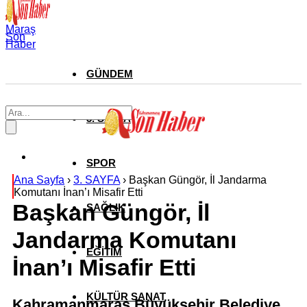
Maraş
Son
Haber
GÜNDEM
3. SAYFA
SPOR
Ana Sayfa
›
3. SAYFA
›
Başkan Güngör, İl Jandarma
Komutanı İnan’ı Misafir Etti
Başkan Güngör, İl
SAĞLIK
Jandarma Komutanı
EĞİTİM
İnan’ı Misafir Etti
KÜLTÜR SANAT
Kahramanmaraş Büyükşehir Belediye