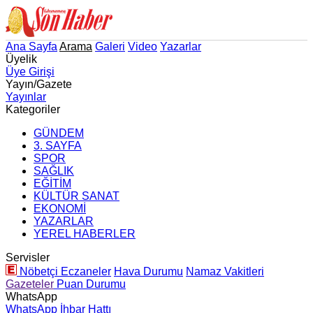
Ana Sayfa
Arama
Galeri
Video
Yazarlar
Üyelik
Üye Girişi
Yayın/Gazete
Yayınlar
Kategoriler
GÜNDEM
3. SAYFA
SPOR
SAĞLIK
EĞİTİM
KÜLTÜR SANAT
EKONOMİ
YAZARLAR
YEREL HABERLER
Servisler
Nöbetçi Eczaneler
Hava Durumu
Namaz Vakitleri
Gazeteler
Puan Durumu
WhatsApp
WhatsApp İhbar Hattı