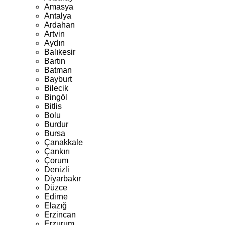
Amasya
Antalya
Ardahan
Artvin
Aydın
Balıkesir
Bartın
Batman
Bayburt
Bilecik
Bingöl
Bitlis
Bolu
Burdur
Bursa
Çanakkale
Çankırı
Çorum
Denizli
Diyarbakır
Düzce
Edirne
Elazığ
Erzincan
Erzurum