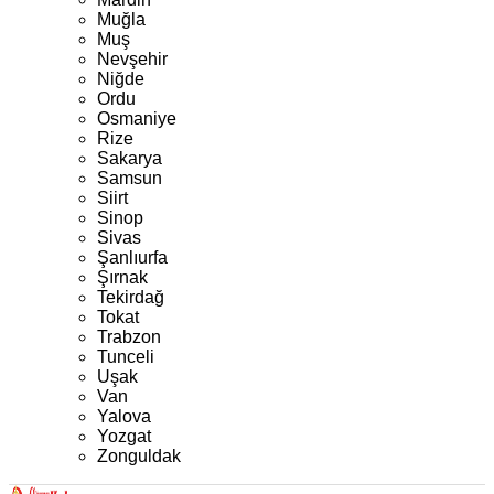
Muğla
Muş
Nevşehir
Niğde
Ordu
Osmaniye
Rize
Sakarya
Samsun
Siirt
Sinop
Sivas
Şanlıurfa
Şırnak
Tekirdağ
Tokat
Trabzon
Tunceli
Uşak
Van
Yalova
Yozgat
Zonguldak