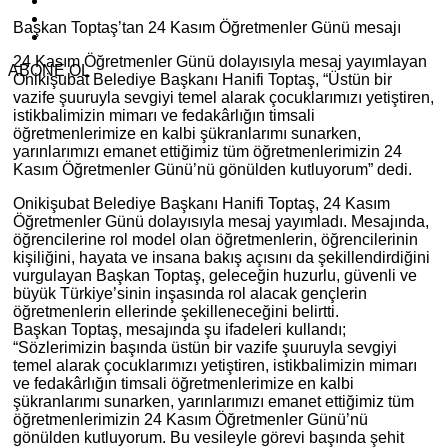
Başkan Toptaş’tan 24 Kasım Öğretmenler Günü mesajı
24 Kasım Öğretmenler Günü dolayısıyla mesaj yayımlayan
ABONE OL
Onikişubat Belediye Başkanı Hanifi Toptaş, “Üstün bir
vazife şuuruyla sevgiyi temel alarak çocuklarımızı yetiştiren,
istikbalimizin mimarı ve fedakârlığın timsali
öğretmenlerimize en kalbi şükranlarımı sunarken,
yarınlarımızı emanet ettiğimiz tüm öğretmenlerimizin 24
Kasım Öğretmenler Günü’nü gönülden kutluyorum” dedi.
Onikişubat Belediye Başkanı Hanifi Toptaş, 24 Kasım
Öğretmenler Günü dolayısıyla mesaj yayımladı. Mesajında,
öğrencilerine rol model olan öğretmenlerin, öğrencilerinin
kişiliğini, hayata ve insana bakış açısını da şekillendirdiğini
vurgulayan Başkan Toptaş, geleceğin huzurlu, güvenli ve
büyük Türkiye’sinin inşasında rol alacak gençlerin
öğretmenlerin ellerinde şekilleneceğini belirtti.
Başkan Toptaş, mesajında şu ifadeleri kullandı;
“Sözlerimizin başında üstün bir vazife şuuruyla sevgiyi
temel alarak çocuklarımızı yetiştiren, istikbalimizin mimarı
ve fedakârlığın timsali öğretmenlerimize en kalbi
şükranlarımı sunarken, yarınlarımızı emanet ettiğimiz tüm
öğretmenlerimizin 24 Kasım Öğretmenler Günü’nü
gönülden kutluyorum. Bu vesileyle görevi başında şehit