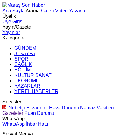
Ana Sayfa
Arama
Galeri
Video
Yazarlar
Üyelik
Üye Girişi
Yayın/Gazete
Yayınlar
Kategoriler
GÜNDEM
3. SAYFA
SPOR
SAĞLIK
EĞİTİM
KÜLTÜR SANAT
EKONOMİ
YAZARLAR
YEREL HABERLER
Servisler
Nöbetçi Eczaneler
Hava Durumu
Namaz Vakitleri
Gazeteler
Puan Durumu
WhatsApp
WhatsApp İhbar Hattı
Sosyal Medya