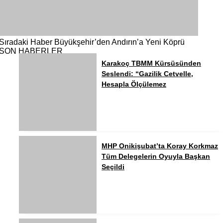
Sıradaki Haber
Büyükşehir’den Andırın’a Yeni Köprü
SON HABERLER
Karakoç TBMM Kürsüsünden
Seslendi: “Gazilik Cetvelle,
Hesapla Ölçülemez
MHP Onikişubat’ta Koray Korkmaz
Tüm Delegelerin Oyuyla Başkan
Seçildi