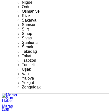
Niğde
Ordu
Osmaniye
Rize
Sakarya
Samsun
Siirt
Sinop
Sivas
Şanlıurfa
Şırnak
Tekirdağ
Tokat
Trabzon
Tunceli
Uşak
Van
Yalova
Yozgat
Zonguldak
Maraş
Son