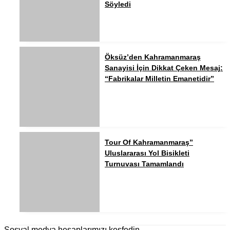
Söyledi
Öksüz’den Kahramanmaraş
Sanayisi İçin Dikkat Çeken Mesaj:
“Fabrikalar Milletin Emanetidir”
Tour Of Kahramanmaraş”
Uluslararası Yol Bisikleti
Turnuvası Tamamlandı
Sosyal medya hesaplarımızı keşfedin