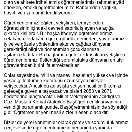
olan ve ahirete irtihal etmiş öğretmenlerimizi rahmetle yâd
ederken, emekli öğretmenlerimize Rabbimden sağlıklı,
hayırlı ve uzun ömürler diliyorum.
Öğretmenlerimiz, eğiten, yetiştiren, terbiye eden,
öğrencisinin içindeki cevheri sabırla işleyen ve açığa
çıkaran kişilerdir. Bir başka ifadeyle öğretmenlerimiz,
cefakârca, fedakârca gece-gündüz demeden, yavrularımızı
iyiye ve güzele yönlendirmekte ve çağdaş dünyanın
gerektirdiği bilgi ve donanımları çocuklarımıza
aşılamaktadırlar. Bu bağlamda gelecek kuşakları yetiştiren
öğretmenlerimiz, üstlendiği sorumlulukla dünyanın en ulvi
görevlerinden birini ifa etmektedirler.
Onlar sayesinde, milli ve manevi hasletleri yüksek ve içinde
yaşadığı toplumun kültürünü özümseyen bireyler
yetişecektir. Ancak bu anlayışla yetişen nesiller, ülkemizi
geleceğe güvenle taşıyacak ve bizleri 2053 ve 2071
hedeflerine ulaştıracaktır. Millet Mekteplerinin açıldığı ve
Gazi Mustafa Kemal Atatürk’e Başöğretmenlik unvanının
verildiği bu anlamlı günde, Başöğretmenimizin de söylediği
gibi ‘Öğretmenler yeni nesil sizlerin eseri olacaktır.’
Bizler de yerel yönetimler olarak görev ve sorumluluklarımız
çerçevesinde öğretmenlerimizin her anında yanında