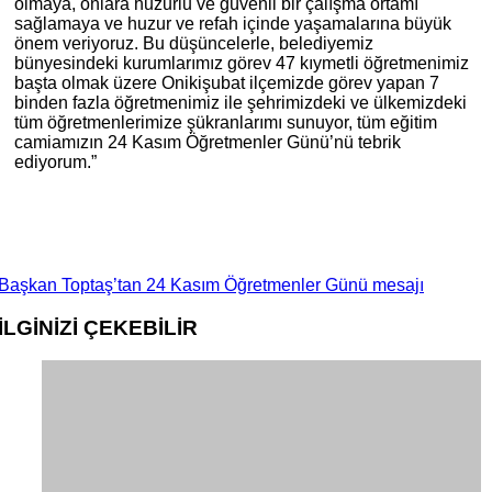
olmaya, onlara huzurlu ve güvenli bir çalışma ortamı
sağlamaya ve huzur ve refah içinde yaşamalarına büyük
önem veriyoruz. Bu düşüncelerle, belediyemiz
bünyesindeki kurumlarımız görev 47 kıymetli öğretmenimiz
başta olmak üzere Onikişubat ilçemizde görev yapan 7
binden fazla öğretmenimiz ile şehrimizdeki ve ülkemizdeki
tüm öğretmenlerimize şükranlarımı sunuyor, tüm eğitim
camiamızın 24 Kasım Öğretmenler Günü’nü tebrik
ediyorum.”
Başkan Toptaş’tan 24 Kasım Öğretmenler Günü mesajı
İLGİNİZİ
ÇEKEBİLİR