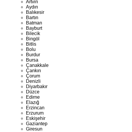
Artvin
Aydın
Balıkesir
Bartın
Batman
Bayburt
Bilecik
Bingöl
Bitlis
Bolu
Burdur
Bursa
Çanakkale
Çankırı
Çorum
Denizli
Diyarbakır
Düzce
Edirne
Elazığ
Erzincan
Erzurum
Eskişehir
Gaziantep
Giresun