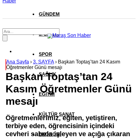
Haber
GÜNDEM
3. SAYFA
SPOR
Ana Sayfa
›
3. SAYFA
›
Başkan Toptaş’tan 24 Kasım
Öğretmenler Günü mesajı
Başkan Toptaş’tan 24
SAĞLIK
Kasım Öğretmenler Günü
EĞİTİM
mesajı
KÜLTÜR SANAT
Öğretmenlerimiz, eğiten, yetiştiren,
terbiye eden, öğrencisinin içindeki
cevheri sabırla işleyen ve açığa çıkaran
EKONOMİ