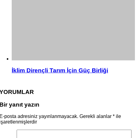
İklim Dirençli Tarım İçin Güç Birliği
YORUMLAR
Bir yanıt yazın
E-posta adresiniz yayınlanmayacak.
Gerekli alanlar
*
ile
işaretlenmişlerdir