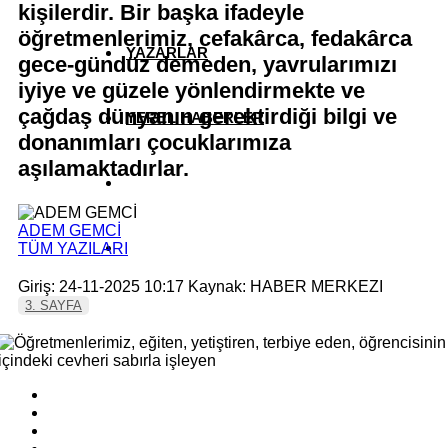
kişilerdir. Bir başka ifadeyle
öğretmenlerimiz, cefakârca, fedakârca
YAZARLAR
gece-gündüz demeden, yavrularımızı
iyiye ve güzele yönlendirmekte ve
çağdaş dünyanın gerektirdiği bilgi ve
YEREL HABERLER
donanımları çocuklarımıza
aşılamaktadırlar.
ADEM GEMCİ
TÜM YAZILARI
Giriş: 24-11-2025 10:17
Kaynak: HABER MERKEZI
3. SAYFA