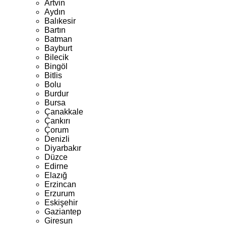
Artvin
Aydın
Balıkesir
Bartın
Batman
Bayburt
Bilecik
Bingöl
Bitlis
Bolu
Burdur
Bursa
Çanakkale
Çankırı
Çorum
Denizli
Diyarbakır
Düzce
Edirne
Elazığ
Erzincan
Erzurum
Eskişehir
Gaziantep
Giresun