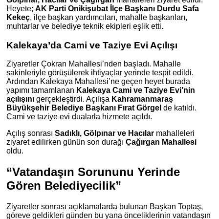
Heyete;
AK Parti Onikişubat İlçe Başkanı Durdu Safa
Kekeç
, ilçe başkan yardımcıları, mahalle başkanları,
muhtarlar ve belediye teknik ekipleri eşlik etti.
Kalekaya’da Cami ve Taziye Evi Açılışı
Ziyaretler Çokran Mahallesi’nden başladı. Mahalle
sakinleriyle görüşülerek ihtiyaçlar yerinde tespit edildi.
Ardından Kalekaya Mahallesi’ne geçen heyet burada
yapımı tamamlanan
Kalekaya Cami ve Taziye Evi’nin
açılışını
gerçekleştirdi. Açılışa
Kahramanmaraş
Büyükşehir Belediye Başkanı Fırat Görgel
de katıldı.
Cami ve taziye evi dualarla hizmete açıldı.
Açılış sonrası
Sadıklı, Gölpınar ve Hacılar
mahalleleri
ziyaret edilirken günün son durağı
Çağırgan Mahallesi
oldu.
“Vatandaşın Sorununu Yerinde
Gören Belediyecilik”
Ziyaretler sonrası açıklamalarda bulunan Başkan Toptaş,
göreve geldikleri günden bu yana önceliklerinin vatandaşın