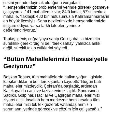
sesini yerinde duymak olduğunu vurguladı:
“Hemşehrilerimizin problemlerini yerinde görerek çözmeye
çalışıyoruz. 141 mahallemiz var; 84’ü kırsal, 57’si merkez
mahalle. Yaklaşık 430 bin nüfusumuzla Kahramanmaraş’ın
en büyük ilçesiyiz. Saha gezilerimizde hemşehrilerimizle
istişare ediyor, varsa farklı talepleri yerinde
değerlendiriyoruz.”
Toptaş, geniş coğrafyaya sahip Onikişubat’ta hizmetin
süreklilik gerektirdiğini belirterek sahayı yalnızca anlık
değil, sürekli takip ettiklerini söyledi.
“Bütün Mahallelerimizi Hassasiyetle
Geziyoruz”
Başkan Toptaş, tüm mahallelerde halkın yoğun ilgisiyle
karşılandıklarını belirterek şunları kaydetti: “Bugün batı
mahallelerimizdeydik. Çokran’da başladık, ardından
Kalekaya’da cami ve taziye evimizi açtık. Sonrasında
Sadıklı, Gölpınar, Hacılar ve Çağırgan mahallelerimizi
ziyaret ettik. İnşallah hem merkezde hem kırsalda tüm
mahallelerimizi tek tek gezerek vatandaşlarımızın
sorunlarını yerinde görecek ve çözüm için çalışacağız.”