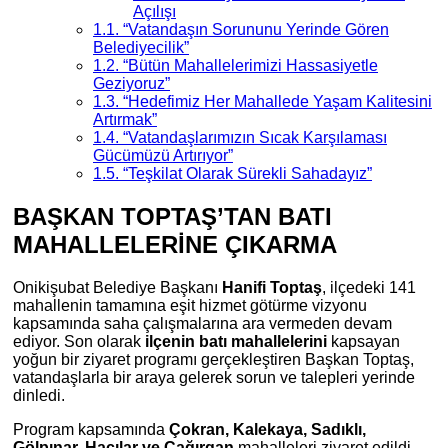
Açılışı
1.1.
“Vatandaşın Sorununu Yerinde Gören
Belediyecilik”
1.2.
“Bütün Mahallelerimizi Hassasiyetle
Geziyoruz”
1.3.
“Hedefimiz Her Mahallede Yaşam Kalitesini
Artırmak”
1.4.
“Vatandaşlarımızın Sıcak Karşılaması
Gücümüzü Artırıyor”
1.5.
“Teşkilat Olarak Sürekli Sahadayız”
BAŞKAN TOPTAŞ’TAN BATI
MAHALLELERİNE ÇIKARMA
Onikişubat Belediye Başkanı
Hanifi Toptaş
, ilçedeki 141
mahallenin tamamına eşit hizmet götürme vizyonu
kapsamında saha çalışmalarına ara vermeden devam
ediyor. Son olarak
ilçenin batı mahallelerini
kapsayan
yoğun bir ziyaret programı gerçekleştiren Başkan Toptaş,
vatandaşlarla bir araya gelerek sorun ve talepleri yerinde
dinledi.
Program kapsamında
Çokran, Kalekaya, Sadıklı,
Gölpınar, Hacılar ve Çağırgan
mahalleleri ziyaret edildi.