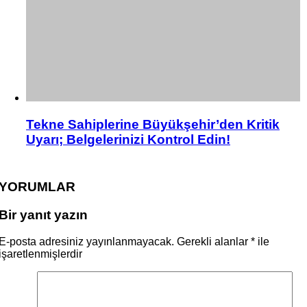
Tekne Sahiplerine Büyükşehir’den Kritik
Uyarı; Belgelerinizi Kontrol Edin!
YORUMLAR
Bir yanıt yazın
E-posta adresiniz yayınlanmayacak.
Gerekli alanlar
*
ile
işaretlenmişlerdir