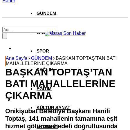
Haber
GÜNDEM
3. SAYFA
SPOR
Ana Sayfa
›
GÜNDEM
›
BAŞKAN TOPTAŞ’TAN BATI
MAHALLELERİNE ÇIKARMA
BAŞKAN TOPTAŞ’TAN
SAĞLIK
BATI MAHALLELERİNE
EĞİTİM
ÇIKARMA
KÜLTÜR SANAT
Onikişubat Belediye Başkanı Hanifi
Toptaş, 141 mahallenin tamamına eşit
hizmet götürme hedefi doğrultusunda
EKONOMİ