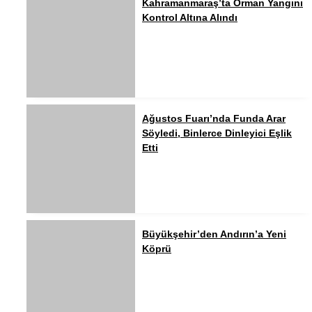
Kahramanmaraş’ta Orman Yangını
Kontrol Altına Alındı
Ağustos Fuarı’nda Funda Arar
Söyledi, Binlerce Dinleyici Eşlik
Etti
Büyükşehir’den Andırın’a Yeni
Köprü