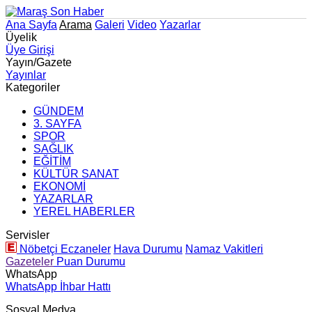
Ana Sayfa
Arama
Galeri
Video
Yazarlar
Üyelik
Üye Girişi
Yayın/Gazete
Yayınlar
Kategoriler
GÜNDEM
3. SAYFA
SPOR
SAĞLIK
EĞİTİM
KÜLTÜR SANAT
EKONOMİ
YAZARLAR
YEREL HABERLER
Servisler
Nöbetçi Eczaneler
Hava Durumu
Namaz Vakitleri
Gazeteler
Puan Durumu
WhatsApp
WhatsApp İhbar Hattı
Sosyal Medya