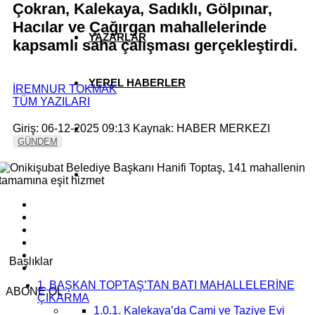
Çokran, Kalekaya, Sadıklı, Gölpınar,
Hacılar ve Çağırgan mahallelerinde
YAZARLAR
kapsamlı saha çalışması gerçekleştirdi.
YEREL HABERLER
İREMNUR TOKMAK
TÜM YAZILARI
Giriş: 06-12-2025 09:13
Kaynak: HABER MERKEZI
GÜNDEM
Başlıklar
1.
BAŞKAN TOPTAŞ’TAN BATI MAHALLELERİNE
ABONE OL
ÇIKARMA
1.0.1.
Kalekaya’da Cami ve Taziye Evi