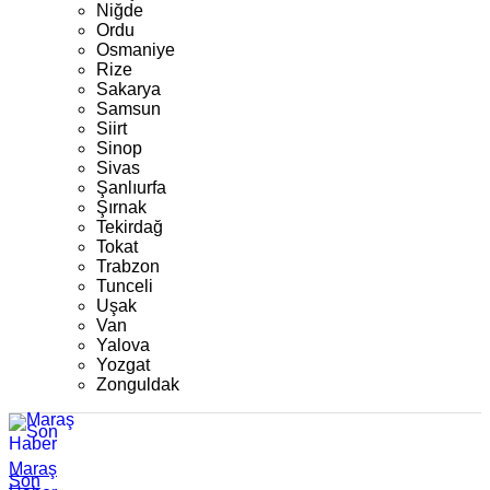
Niğde
Ordu
Osmaniye
Rize
Sakarya
Samsun
Siirt
Sinop
Sivas
Şanlıurfa
Şırnak
Tekirdağ
Tokat
Trabzon
Tunceli
Uşak
Van
Yalova
Yozgat
Zonguldak
Maraş
Son