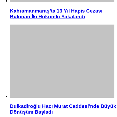
Kahramanmaraş’ta 13 Yıl Hapis Cezası
Bulunan İki Hükümlü Yakalandı
Dulkadiroğlu Hacı Murat Caddesi’nde Büyük
Dönüşüm Başladı