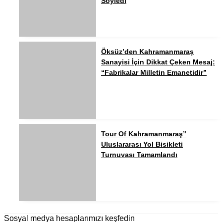
Söyledi
Öksüz’den Kahramanmaraş
Sanayisi İçin Dikkat Çeken Mesaj:
“Fabrikalar Milletin Emanetidir”
Tour Of Kahramanmaraş”
Uluslararası Yol Bisikleti
Turnuvası Tamamlandı
Sosyal medya hesaplarımızı keşfedin