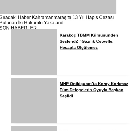
Sıradaki Haber
Kahramanmaraş’ta 13 Yıl Hapis Cezası
Bulunan İki Hükümlü Yakalandı
SON HABERLER
Karakoç TBMM Kürsüsünden
Seslendi: “Gazilik Cetvelle,
Hesapla Ölçülemez
MHP Onikişubat’ta Koray Korkmaz
Tüm Delegelerin Oyuyla Başkan
Seçildi