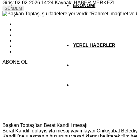
Giriş: 02-02-2026 14:24
Kaynak: HABER MERKEZI
EKONOMİ
GÜNDEM
YAZARLAR
YEREL HABERLER
ABONE OL
Başkan Toptaş’tan Berat Kandili mesajı
Berat Kandili dolayısıyla mesaj yayımlayan Onikişubat Belediy
Kandili’ne ulaşmanın huzurunu yaşadıklarını belirterek tüm hemşe