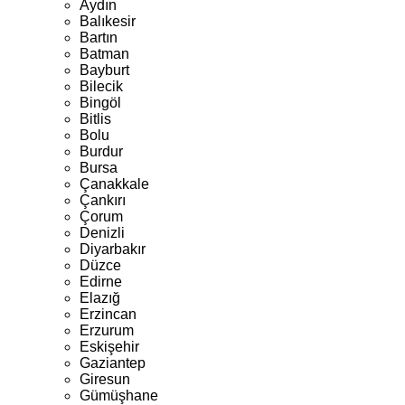
Aydın
Balıkesir
Bartın
Batman
Bayburt
Bilecik
Bingöl
Bitlis
Bolu
Burdur
Bursa
Çanakkale
Çankırı
Çorum
Denizli
Diyarbakır
Düzce
Edirne
Elazığ
Erzincan
Erzurum
Eskişehir
Gaziantep
Giresun
Gümüşhane