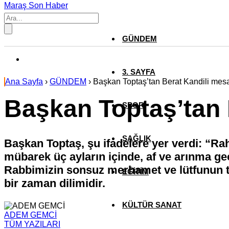
Maraş Son Haber
GÜNDEM
3. SAYFA
Ana Sayfa
›
GÜNDEM
›
Başkan Toptaş’tan Berat Kandili mesa
Başkan Toptaş’tan 
SPOR
SAĞLIK
Başkan Toptaş, şu ifadelere yer verdi: “Rah
mübarek üç ayların içinde, af ve arınma ge
Rabbimizin sonsuz merhamet ve lütfunun tec
EĞİTİM
bir zaman dilimidir.
KÜLTÜR SANAT
ADEM GEMCİ
TÜM YAZILARI