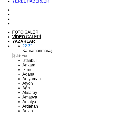
YEREL HABERLER
FOTO
GALERİ
VİDEO
GALERİ
YAZARLAR
22.3
°
Kahramanmaraş
İstanbul
Ankara
İzmir
Adana
Adıyaman
Afyon
Ağrı
Aksaray
Amasya
Antalya
Ardahan
Artvin