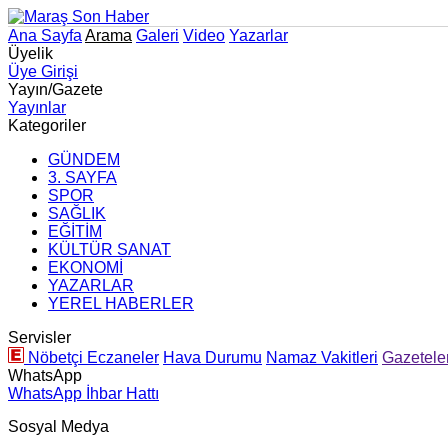
Ana Sayfa
Arama
Galeri
Video
Yazarlar
Üyelik
Üye Girişi
Yayın/Gazete
Yayınlar
Kategoriler
GÜNDEM
3. SAYFA
SPOR
SAĞLIK
EĞİTİM
KÜLTÜR SANAT
EKONOMİ
YAZARLAR
YEREL HABERLER
Servisler
Nöbetçi Eczaneler
Hava Durumu
Namaz Vakitleri
Gazetele
WhatsApp
WhatsApp İhbar Hattı
Sosyal Medya