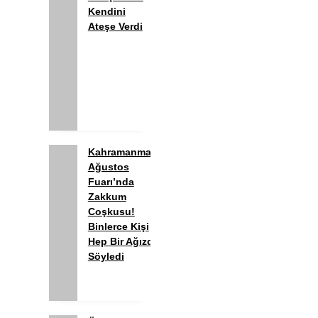
Kendini
Ateşe Verdi
Kahramanmaraş
Ağustos
Fuarı’nda
Zakkum
Coşkusu!
Binlerce Kişi
Hep Bir Ağızdan
Söyledi