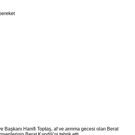
e Başkanı Hanifi Toptaş, af ve arınma gecesi olan Berat
rilerinin Berat Kandili’ni tebrik etti.