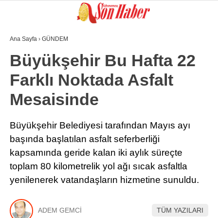
Ana Sayfa
›
GÜNDEM
GALERİ
VİDEO
YAZARLAR
Büyükşehir Bu Hafta 22
Farklı Noktada Asfalt
GÜNDEM
Mesaisinde
3. SAYFA
SPOR
Büyükşehir Belediyesi tarafından Mayıs ayı
başında başlatılan asfalt seferberliği
SAĞLIK
kapsamında geride kalan iki aylık süreçte
EĞİTİM
toplam 80 kilometrelik yol ağı sıcak asfaltla
KÜLTÜR SANAT
yenilenerek vatandaşların hizmetine sunuldu.
EKONOMİ
ADEM GEMCİ
TÜM YAZILARI
YAZARLAR