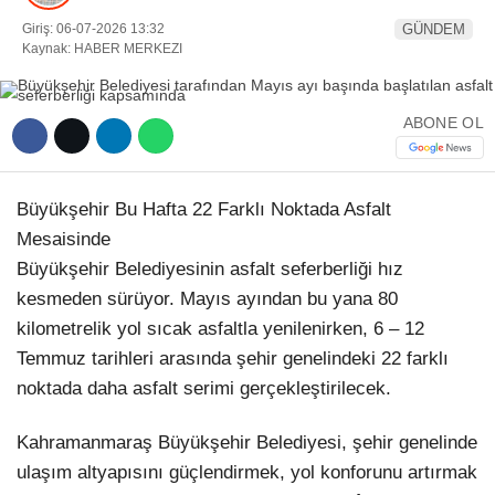
Giriş: 06-07-2026 13:32
GÜNDEM
YEREL HABERLER
Kaynak: HABER MERKEZI
ABONE OL
WhatsApp İhbar Hattı
Büyükşehir Bu Hafta 22 Farklı Noktada Asfalt
Mesaisinde
Büyükşehir Belediyesinin asfalt seferberliği hız
Facebook
kesmeden sürüyor. Mayıs ayından bu yana 80
kilometrelik yol sıcak asfaltla yenilenirken, 6 – 12
Temmuz tarihleri arasında şehir genelindeki 22 farklı
noktada daha asfalt serimi gerçekleştirilecek.
Instagram
Kahramanmaraş Büyükşehir Belediyesi, şehir genelinde
Youtube
ulaşım altyapısını güçlendirmek, yol konforunu artırmak