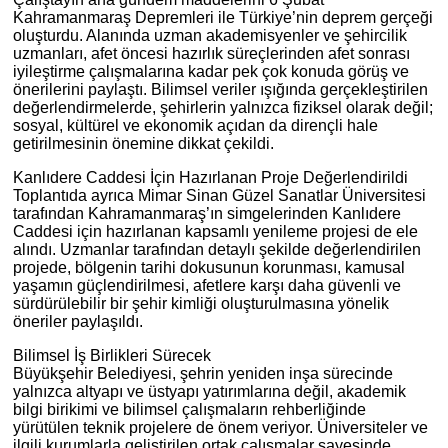
Kahramanmaraş Depremleri ile Türkiye’nin deprem gerçeği
oluşturdu. Alanında uzman akademisyenler ve şehircilik
uzmanları, afet öncesi hazırlık süreçlerinden afet sonrası
iyileştirme çalışmalarına kadar pek çok konuda görüş ve
önerilerini paylaştı. Bilimsel veriler ışığında gerçekleştirilen
değerlendirmelerde, şehirlerin yalnızca fiziksel olarak değil;
sosyal, kültürel ve ekonomik açıdan da dirençli hale
getirilmesinin önemine dikkat çekildi.
Kanlıdere Caddesi İçin Hazırlanan Proje Değerlendirildi
Toplantıda ayrıca Mimar Sinan Güzel Sanatlar Üniversitesi
tarafından Kahramanmaraş’ın simgelerinden Kanlıdere
Caddesi için hazırlanan kapsamlı yenileme projesi de ele
alındı. Uzmanlar tarafından detaylı şekilde değerlendirilen
projede, bölgenin tarihi dokusunun korunması, kamusal
yaşamın güçlendirilmesi, afetlere karşı daha güvenli ve
sürdürülebilir bir şehir kimliği oluşturulmasına yönelik
öneriler paylaşıldı.
Bilimsel İş Birlikleri Sürecek
Büyükşehir Belediyesi, şehrin yeniden inşa sürecinde
yalnızca altyapı ve üstyapı yatırımlarına değil, akademik
bilgi birikimi ve bilimsel çalışmaların rehberliğinde
yürütülen teknik projelere de önem veriyor. Üniversiteler ve
ilgili kurumlarla geliştirilen ortak çalışmalar sayesinde,