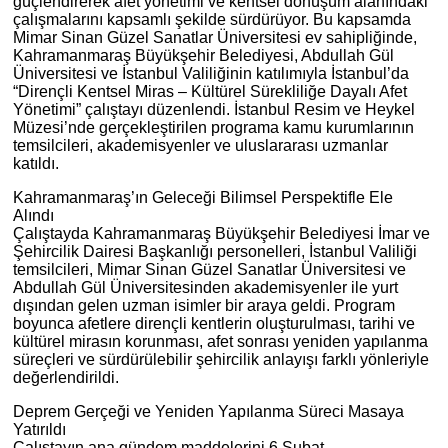
güçlendirerek afet yönetimi ve kentsel dönüşüm alanındaki
çalışmalarını kapsamlı şekilde sürdürüyor. Bu kapsamda
Mimar Sinan Güzel Sanatlar Üniversitesi ev sahipliğinde,
Kahramanmaraş Büyükşehir Belediyesi, Abdullah Gül
Üniversitesi ve İstanbul Valiliğinin katılımıyla İstanbul’da
“Dirençli Kentsel Miras – Kültürel Sürekliliğe Dayalı Afet
Yönetimi” çalıştayı düzenlendi. İstanbul Resim ve Heykel
Müzesi’nde gerçekleştirilen programa kamu kurumlarının
temsilcileri, akademisyenler ve uluslararası uzmanlar
katıldı.
Kahramanmaraş’ın Geleceği Bilimsel Perspektifle Ele
Alındı
Çalıştayda Kahramanmaraş Büyükşehir Belediyesi İmar ve
Şehircilik Dairesi Başkanlığı personelleri, İstanbul Valiliği
temsilcileri, Mimar Sinan Güzel Sanatlar Üniversitesi ve
Abdullah Gül Üniversitesinden akademisyenler ile yurt
dışından gelen uzman isimler bir araya geldi. Program
boyunca afetlere dirençli kentlerin oluşturulması, tarihi ve
kültürel mirasın korunması, afet sonrası yeniden yapılanma
süreçleri ve sürdürülebilir şehircilik anlayışı farklı yönleriyle
değerlendirildi.
Deprem Gerçeği ve Yeniden Yapılanma Süreci Masaya
Yatırıldı
Çalıştayın ana gündem maddelerini 6 Şubat