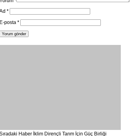
Yorum
*
Ad
*
E-posta
*
Sıradaki Haber
İklim Dirençli Tarım İçin Güç Birliği