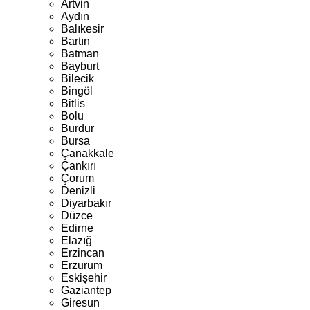
Artvin
Aydın
Balıkesir
Bartın
Batman
Bayburt
Bilecik
Bingöl
Bitlis
Bolu
Burdur
Bursa
Çanakkale
Çankırı
Çorum
Denizli
Diyarbakır
Düzce
Edirne
Elazığ
Erzincan
Erzurum
Eskişehir
Gaziantep
Giresun