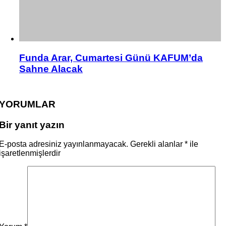
Funda Arar, Cumartesi Günü KAFUM’da
Sahne Alacak
YORUMLAR
Bir yanıt yazın
E-posta adresiniz yayınlanmayacak.
Gerekli alanlar
*
ile
işaretlenmişlerdir