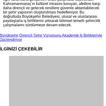
Kahramanmaraş’ın kültürel mirasını koruyan, afetlere karşı
daha dirençli ve gelecek nesillere güvenle aktarılabilecek
bir şehir yapısının oluşturulması hedefleniyor. Bu
doğrultuda Büyükşehir Belediyesi, ulusal ve uluslararası
paydaşlarla iş birliklerini artırarak bilimsel temelli şehircilik
çalışmalarını sürdürmeye devam edecek.
Büyükşehir
Dirençli Şehir Vizyonunu Akademik İş Birlikleriyle
Güçlendiriyor
İLGİNİZİ
ÇEKEBİLİR