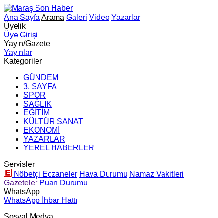
Ana Sayfa
Arama
Galeri
Video
Yazarlar
Üyelik
Üye Girişi
Yayın/Gazete
Yayınlar
Kategoriler
GÜNDEM
3. SAYFA
SPOR
SAĞLIK
EĞİTİM
KÜLTÜR SANAT
EKONOMİ
YAZARLAR
YEREL HABERLER
Servisler
Nöbetçi Eczaneler
Hava Durumu
Namaz Vakitleri
Gazeteler
Puan Durumu
WhatsApp
WhatsApp İhbar Hattı
Sosyal Medya