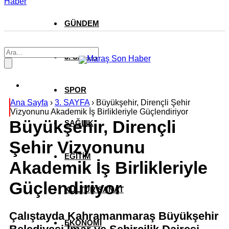
Haber
GÜNDEM
3. SAYFA
SPOR
Ana Sayfa
›
3. SAYFA
›
Büyükşehir, Dirençli Şehir
Vizyonunu Akademik İş Birlikleriyle Güçlendiriyor
Büyükşehir, Dirençli
SAĞLIK
Şehir Vizyonunu
EĞİTİM
Akademik İş Birlikleriyle
Güçlendiriyor
KÜLTÜR SANAT
Çalıştayda Kahramanmaraş Büyükşehir
EKONOMİ