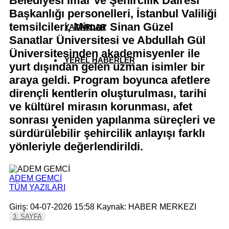
Belediyesi İmar ve Şehircilik Dairesi
Başkanlığı personelleri, İstanbul Valiliği
temsilcileri, Mimar Sinan Güzel
YAZARLAR
Sanatlar Üniversitesi ve Abdullah Gül
Üniversitesinden akademisyenler ile
YEREL HABERLER
yurt dışından gelen uzman isimler bir
araya geldi. Program boyunca afetlere
dirençli kentlerin oluşturulması, tarihi
ve kültürel mirasın korunması, afet
sonrası yeniden yapılanma süreçleri ve
sürdürülebilir şehircilik anlayışı farklı
yönleriyle değerlendirildi.
ADEM GEMCİ
TÜM YAZILARI
Giriş: 04-07-2026 15:58
Kaynak: HABER MERKEZI
3. SAYFA