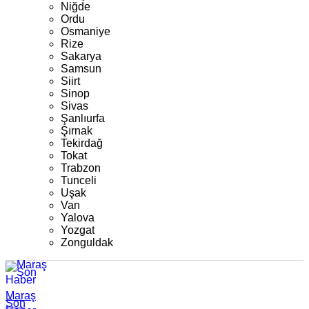
Niğde
Ordu
Osmaniye
Rize
Sakarya
Samsun
Siirt
Sinop
Sivas
Şanlıurfa
Şırnak
Tekirdağ
Tokat
Trabzon
Tunceli
Uşak
Van
Yalova
Yozgat
Zonguldak
Maraş
Son