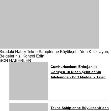
Sıradaki Haber
Tekne Sahiplerine Büyükşehir’den Kritik Uyarı;
Belgelerinizi Kontrol Edin!
SON HABERLER
Cumhurbaşkanı Erdoğan ile
Görüşen 15 Nisan Şehitlerinin
Ailelerinden Dört Maddelik Talep
Tekne Sahiplerine Büyükşehir’den