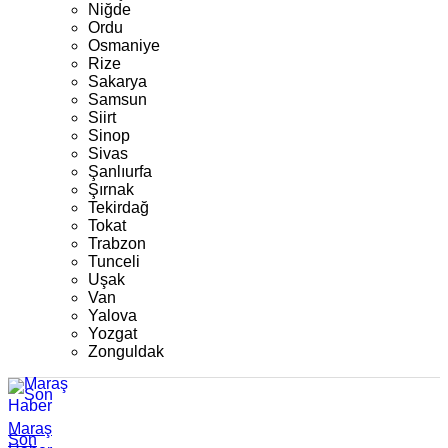
Niğde
Ordu
Osmaniye
Rize
Sakarya
Samsun
Siirt
Sinop
Sivas
Şanlıurfa
Şırnak
Tekirdağ
Tokat
Trabzon
Tunceli
Uşak
Van
Yalova
Yozgat
Zonguldak
Maraş
Son