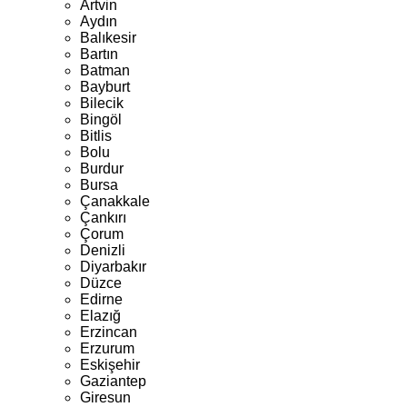
Artvin
Aydın
Balıkesir
Bartın
Batman
Bayburt
Bilecik
Bingöl
Bitlis
Bolu
Burdur
Bursa
Çanakkale
Çankırı
Çorum
Denizli
Diyarbakır
Düzce
Edirne
Elazığ
Erzincan
Erzurum
Eskişehir
Gaziantep
Giresun