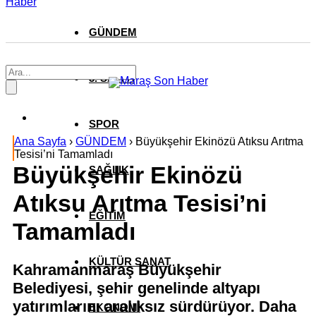
Haber
GÜNDEM
3. SAYFA
SPOR
Ana Sayfa
›
GÜNDEM
›
Büyükşehir Ekinözü Atıksu Arıtma
Tesisi’ni Tamamladı
Büyükşehir Ekinözü
SAĞLIK
Atıksu Arıtma Tesisi’ni
EĞİTİM
Tamamladı
KÜLTÜR SANAT
Kahramanmaraş Büyükşehir
Belediyesi, şehir genelinde altyapı
yatırımlarını aralıksız sürdürüyor. Daha
EKONOMİ