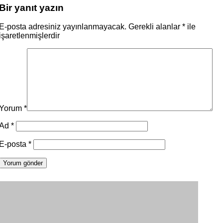
Bir yanıt yazın
E-posta adresiniz yayınlanmayacak.
Gerekli alanlar
*
ile
işaretlenmişlerdir
Yorum
*
Ad
*
E-posta
*