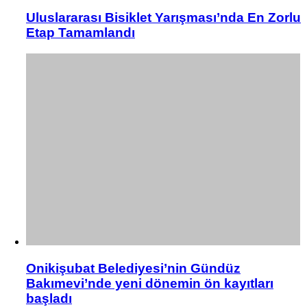
Uluslararası Bisiklet Yarışması’nda En Zorlu
Etap Tamamlandı
Onikişubat Belediyesi’nin Gündüz
Bakımevi’nde yeni dönemin ön kayıtları
başladı