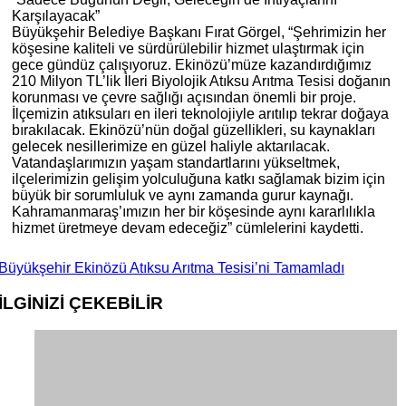
Karşılayacak”
Büyükşehir Belediye Başkanı Fırat Görgel, “Şehrimizin her
köşesine kaliteli ve sürdürülebilir hizmet ulaştırmak için
gece gündüz çalışıyoruz. Ekinözü’müze kazandırdığımız
210 Milyon TL’lik İleri Biyolojik Atıksu Arıtma Tesisi doğanın
korunması ve çevre sağlığı açısından önemli bir proje.
İlçemizin atıksuları en ileri teknolojiyle arıtılıp tekrar doğaya
bırakılacak. Ekinözü’nün doğal güzellikleri, su kaynakları
gelecek nesillerimize en güzel haliyle aktarılacak.
Vatandaşlarımızın yaşam standartlarını yükseltmek,
ilçelerimizin gelişim yolculuğuna katkı sağlamak bizim için
büyük bir sorumluluk ve aynı zamanda gurur kaynağı.
Kahramanmaraş’ımızın her bir köşesinde aynı kararlılıkla
hizmet üretmeye devam edeceğiz” cümlelerini kaydetti.
Büyükşehir Ekinözü Atıksu Arıtma Tesisi’ni Tamamladı
İLGİNİZİ
ÇEKEBİLİR