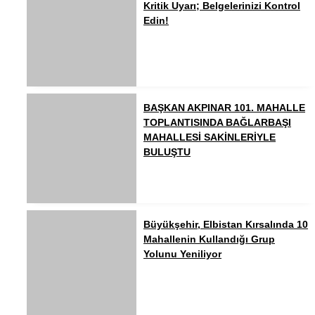
Kritik Uyarı; Belgelerinizi Kontrol
Edin!
BAŞKAN AKPINAR 101. MAHALLE
TOPLANTISINDA BAĞLARBAŞI
MAHALLESİ SAKİNLERİYLE
BULUŞTU
Büyükşehir, Elbistan Kırsalında 10
Mahallenin Kullandığı Grup
Yolunu Yeniliyor