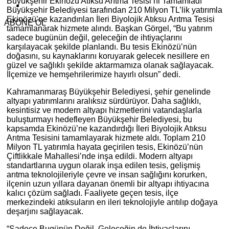
Büyükşehir Ekinözü Atıksu Arıtma Tesisi’ni Tamamladı
Büyükşehir Belediyesi tarafından 210 Milyon TL’lik yatırımla
Ekinözü’ne kazandırılan İleri Biyolojik Atıksu Arıtma Tesisi
ABONE OL
tamamlanarak hizmete alındı. Başkan Görgel, “Bu yatırım
sadece bugünün değil, geleceğin de ihtiyaçlarını
karşılayacak şekilde planlandı. Bu tesis Ekinözü’nün
doğasını, su kaynaklarını koruyarak gelecek nesillere en
güzel ve sağlıklı şekilde aktarmamıza olanak sağlayacak.
İlçemize ve hemşehrilerimize hayırlı olsun” dedi.
Kahramanmaraş Büyükşehir Belediyesi, şehir genelinde
altyapı yatırımlarını aralıksız sürdürüyor. Daha sağlıklı,
kesintisiz ve modern altyapı hizmetlerini vatandaşlarla
buluşturmayı hedefleyen Büyükşehir Belediyesi, bu
kapsamda Ekinözü’ne kazandırdığı İleri Biyolojik Atıksu
Arıtma Tesisini tamamlayarak hizmete aldı. Toplam 210
Milyon TL yatırımla hayata geçirilen tesis, Ekinözü’nün
Çiftlikkale Mahallesi’nde inşa edildi. Modern altyapı
standartlarına uygun olarak inşa edilen tesis, gelişmiş
arıtma teknolojileriyle çevre ve insan sağlığını korurken,
ilçenin uzun yıllara dayanan önemli bir altyapı ihtiyacına
kalıcı çözüm sağladı. Faaliyete geçen tesis, ilçe
merkezindeki atıksuların en ileri teknolojiyle arıtılıp doğaya
deşarjını sağlayacak.
“Sadece Bugünün Değil, Geleceğin de İhtiyaçlarını