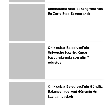
Uluslararası Bisiklet Yarışması’nda
En Zorlu Etap Tamamlandı
Onikişubat Belediyesi’nin
Üniversite Hazırlık Kursu
başvurularında son gün 7
Ağustos
Onikişubat Belediyesi’nin Gündüz
Bakımevi’nde yeni dönemin ön
kayıtları başladı