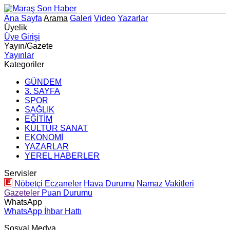
Ana Sayfa
Arama
Galeri
Video
Yazarlar
Üyelik
Üye Girişi
Yayın/Gazete
Yayınlar
Kategoriler
GÜNDEM
3. SAYFA
SPOR
SAĞLIK
EĞİTİM
KÜLTÜR SANAT
EKONOMİ
YAZARLAR
YEREL HABERLER
Servisler
Nöbetçi Eczaneler
Hava Durumu
Namaz Vakitleri
Gazeteler
Puan Durumu
WhatsApp
WhatsApp İhbar Hattı
Sosyal Medya