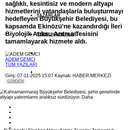
sağlıklı, kesintisiz ve modern altyapı
hizmetlerini vatandaşlarla buluşturmayı
YAZARLAR
hedefleyen Büyükşehir Belediyesi, bu
kapsamda Ekinözü’ne kazandırdığı İleri
Biyolojik Atıksu Arıtma Tesisini
YEREL HABERLER
tamamlayarak hizmete aldı.
ADEM GEMCİ
TÜM YAZILARI
Giriş: 07-11-2025 15:07
Kaynak: HABER MERKEZI
GÜNDEM