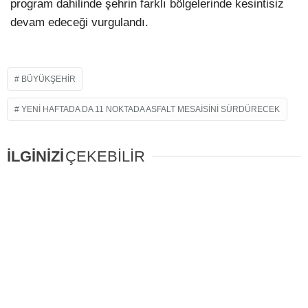
program dahilinde şehrin farklı bölgelerinde kesintisiz
devam edeceği vurgulandı.
BÜYÜKŞEHIR
YENI HAFTADA DA 11 NOKTADA ASFALT MESAISINI SÜRDÜRECEK
İLGİNİZİ
ÇEKEBİLİR