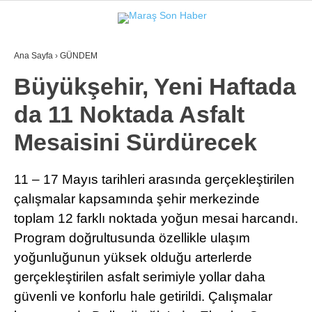
Ana Sayfa
›
GÜNDEM
GALERİ
VİDEO
YAZARLAR
Büyükşehir, Yeni Haftada
da 11 Noktada Asfalt
GÜNDEM
Mesaisini Sürdürecek
3. SAYFA
SPOR
11 – 17 Mayıs tarihleri arasında gerçekleştirilen
çalışmalar kapsamında şehir merkezinde
SAĞLIK
toplam 12 farklı noktada yoğun mesai harcandı.
EĞİTİM
Program doğrultusunda özellikle ulaşım
KÜLTÜR SANAT
yoğunluğunun yüksek olduğu arterlerde
gerçekleştirilen asfalt serimiyle yollar daha
EKONOMİ
güvenli ve konforlu hale getirildi. Çalışmalar
YAZARLAR