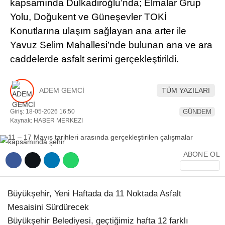
kapsamında Dulkadiroğlu’nda; Elmalar Grup
Yolu, Doğukent ve Güneşevler TOKİ
YEREL HABERLER
Konutlarına ulaşım sağlayan ana arter ile
Yavuz Selim Mahallesi’nde bulunan ana ve ara
caddelerde asfalt serimi gerçekleştirildi.
WhatsApp İhbar Hattı
ADEM GEMCİ
TÜM YAZILARI
Giriş: 18-05-2026 16:50
GÜNDEM
Kaynak: HABER MERKEZI
Facebook
ABONE OL
Instagram
Büyükşehir, Yeni Haftada da 11 Noktada Asfalt
Youtube
Mesaisini Sürdürecek
Büyükşehir Belediyesi, geçtiğimiz hafta 12 farklı