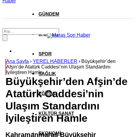
Haber
GÜNDEM
3. SAYFA
SPOR
Ana Sayfa
›
YEREL HABERLER
›
Büyükşehir’den
Afşin’de Atatürk Caddesi’nin Ulaşım Standardını
İyileştiren Hamle
SAĞLIK
Büyükşehir’den Afşin’de
Atatürk Caddesi’nin
EĞİTİM
Ulaşım Standardını
KÜLTÜR SANAT
İyileştiren Hamle
EKONOMİ
Kahramanmaraş Büyükşehir