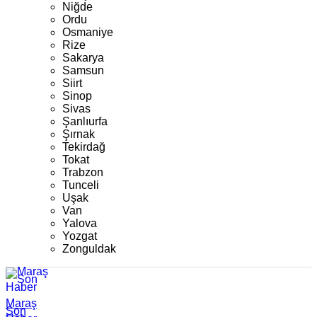
Niğde
Ordu
Osmaniye
Rize
Sakarya
Samsun
Siirt
Sinop
Sivas
Şanlıurfa
Şırnak
Tekirdağ
Tokat
Trabzon
Tunceli
Uşak
Van
Yalova
Yozgat
Zonguldak
Maraş
Son