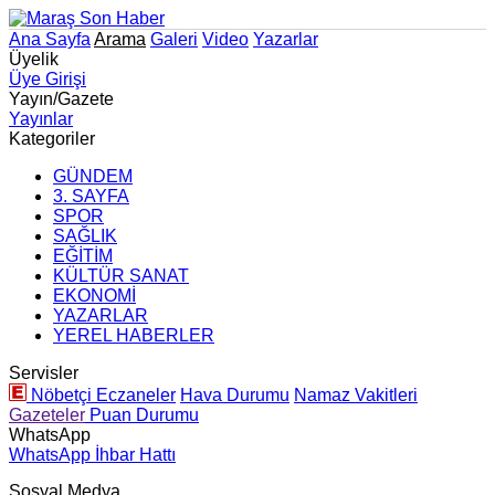
Ana Sayfa
Arama
Galeri
Video
Yazarlar
Üyelik
Üye Girişi
Yayın/Gazete
Yayınlar
Kategoriler
GÜNDEM
3. SAYFA
SPOR
SAĞLIK
EĞİTİM
KÜLTÜR SANAT
EKONOMİ
YAZARLAR
YEREL HABERLER
Servisler
Nöbetçi Eczaneler
Hava Durumu
Namaz Vakitleri
Gazeteler
Puan Durumu
WhatsApp
WhatsApp İhbar Hattı
Sosyal Medya