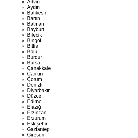
Artvin
Aydın
Balıkesir
Bartın
Batman
Bayburt
Bilecik
Bingöl
Bitlis
Bolu
Burdur
Bursa
Çanakkale
Çankırı
Çorum
Denizli
Diyarbakır
Düzce
Edirne
Elazığ
Erzincan
Erzurum
Eskişehir
Gaziantep
Giresun