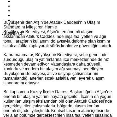
Büyükşehir’den Afşin’de Atatürk Caddesi’nin Ulaşım
Standardını İyileştiren Hamle
Büyükşehir Belediyesi, Afşin’in en önemli ulaşım
ABONE OL
akslarından Atatürk Caddesi’nde inşa faaliyetleri ve ağır
tonajlı araçların kullanımı dolayısıyla deforme olan kısmını
sıcak asfaltla kaplayarak sürüş konfor ve güvenliğini artırdı.
Kahramanmaraş Büyükşehir Belediyesi, şehir genelinde
sürdürdüğü ulaşım yatırımlarına ilçe merkezlerinde de hız
kesmeden devam ediyor. Vatandaşlara daha güvenli,
konforlu ve modern bir ulaşım ağı sunmayı hedefleyen
Büyükşehir Belediyesi, alt ve üstyapı çalışmalarının
tamamlandığı arterleri sıcak asfaltla yenileyerek ulaşım
standardını artırıyor.
Bu kapsamda Kuzey İlçeler Dairesi Başkanlığınca Afşin’de
önemli bir ulaşım yatırımı hayata geçirildi. İlçenin en yoğun
kullanılan ulaşım akslarından biri olan Atatürk Caddesi’nde
gerçekleştirilen çalışmalarla, bölgede ulaşım konforu
önemli ölçüde iyileştirildi. Kentsel tasarım alanı içerisinde
yer alan bölümde gerçekleştirilen inşa faaliyetleri sırasında