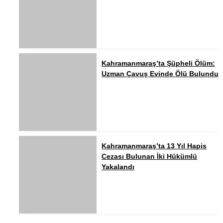
Kahramanmaraş’ta Şüpheli Ölüm:
Uzman Çavuş Evinde Ölü Bulundu
Kahramanmaraş’ta 13 Yıl Hapis
Cezası Bulunan İki Hükümlü
Yakalandı