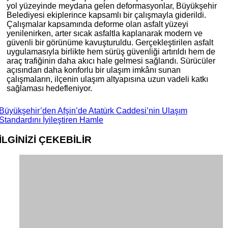
yol yüzeyinde meydana gelen deformasyonlar, Büyükşehir
Belediyesi ekiplerince kapsamlı bir çalışmayla giderildi.
Çalışmalar kapsamında deforme olan asfalt yüzeyi
yenilenirken, arter sıcak asfaltla kaplanarak modern ve
güvenli bir görünüme kavuşturuldu. Gerçekleştirilen asfalt
uygulamasıyla birlikte hem sürüş güvenliği artırıldı hem de
araç trafiğinin daha akıcı hale gelmesi sağlandı. Sürücüler
açısından daha konforlu bir ulaşım imkânı sunan
çalışmaların, ilçenin ulaşım altyapısına uzun vadeli katkı
sağlaması hedefleniyor.
Büyükşehir’den Afşin’de Atatürk Caddesi’nin Ulaşım
Standardını İyileştiren Hamle
İLGİNİZİ
ÇEKEBİLİR