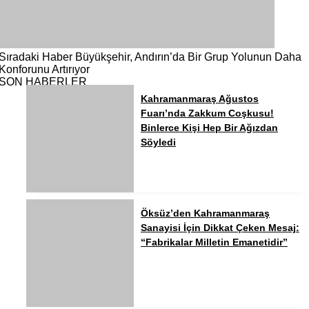
Sıradaki Haber
Büyükşehir, Andırın’da Bir Grup Yolunun Daha
Konforunu Artırıyor
SON HABERLER
Kahramanmaraş Ağustos
Fuarı’nda Zakkum Coşkusu!
Binlerce Kişi Hep Bir Ağızdan
Söyledi
Öksüz’den Kahramanmaraş
Sanayisi İçin Dikkat Çeken Mesaj:
“Fabrikalar Milletin Emanetidir”