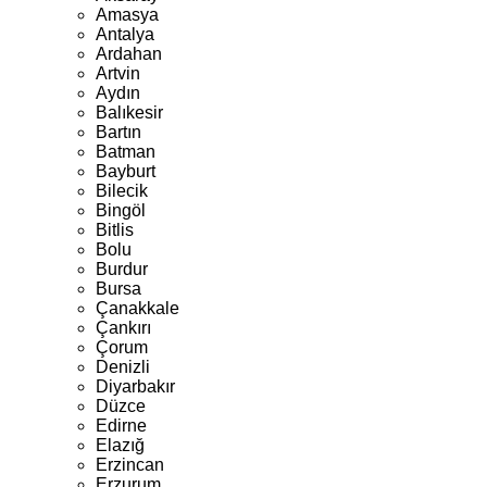
Amasya
Antalya
Ardahan
Artvin
Aydın
Balıkesir
Bartın
Batman
Bayburt
Bilecik
Bingöl
Bitlis
Bolu
Burdur
Bursa
Çanakkale
Çankırı
Çorum
Denizli
Diyarbakır
Düzce
Edirne
Elazığ
Erzincan
Erzurum