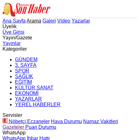
Ana Sayfa
Arama
Galeri
Video
Yazarlar
Üyelik
Üye Girişi
Yayın/Gazete
Yayınlar
Kategoriler
GÜNDEM
3. SAYFA
SPOR
SAĞLIK
EĞİTİM
KÜLTÜR SANAT
EKONOMİ
YAZARLAR
YEREL HABERLER
Servisler
Nöbetçi Eczaneler
Hava Durumu
Namaz Vakitleri
Gazeteler
Puan Durumu
WhatsApp
WhatsApp İhbar Hattı