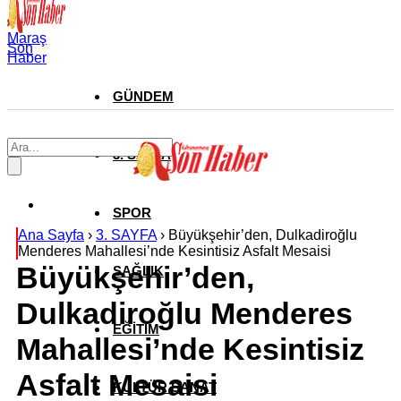
Maraş
Son
Haber
GÜNDEM
3. SAYFA
SPOR
Ana Sayfa
›
3. SAYFA
›
Büyükşehir’den, Dulkadiroğlu
Menderes Mahallesi’nde Kesintisiz Asfalt Mesaisi
Büyükşehir’den,
SAĞLIK
Dulkadiroğlu Menderes
EĞİTİM
Mahallesi’nde Kesintisiz
Asfalt Mesaisi
KÜLTÜR SANAT