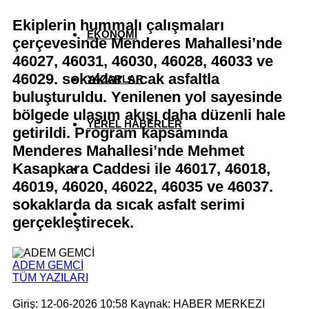
Ekiplerin hummalı çalışmaları
EKONOMİ
çerçevesinde Menderes Mahallesi’nde
46027, 46031, 46030, 46028, 46033 ve
46029. sokaklar sıcak asfaltla
YAZARLAR
buluşturuldu. Yenilenen yol sayesinde
bölgede ulaşım akışı daha düzenli hale
YEREL HABERLER
getirildi. Program kapsamında
Menderes Mahallesi’nde Mehmet
Kasapkara Caddesi ile 46017, 46018,
46019, 46020, 46022, 46035 ve 46037.
sokaklarda da sıcak asfalt serimi
gerçekleştirecek.
ADEM GEMCİ
TÜM YAZILARI
Giriş: 12-06-2026 10:58
Kaynak: HABER MERKEZI