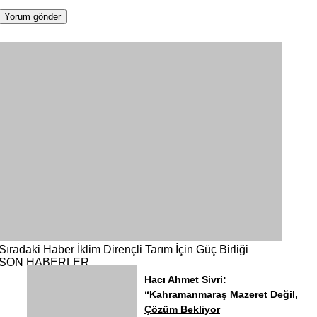
Sıradaki Haber
İklim Dirençli Tarım İçin Güç Birliği
SON HABERLER
Hacı Ahmet Sivri:
“Kahramanmaraş Mazeret Değil,
Çözüm Bekliyor