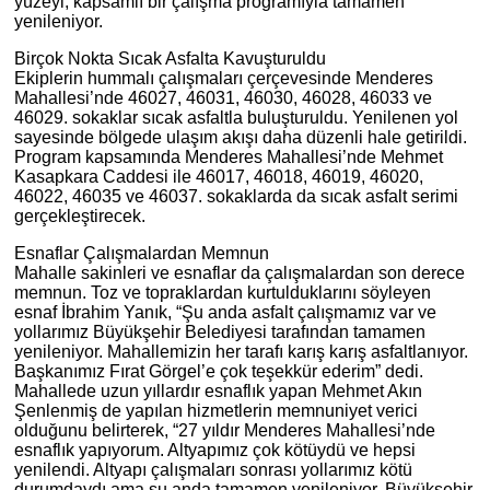
yüzeyi, kapsamlı bir çalışma programıyla tamamen
yenileniyor.
Birçok Nokta Sıcak Asfalta Kavuşturuldu
Ekiplerin hummalı çalışmaları çerçevesinde Menderes
Mahallesi’nde 46027, 46031, 46030, 46028, 46033 ve
46029. sokaklar sıcak asfaltla buluşturuldu. Yenilenen yol
sayesinde bölgede ulaşım akışı daha düzenli hale getirildi.
Program kapsamında Menderes Mahallesi’nde Mehmet
Kasapkara Caddesi ile 46017, 46018, 46019, 46020,
46022, 46035 ve 46037. sokaklarda da sıcak asfalt serimi
gerçekleştirecek.
Esnaflar Çalışmalardan Memnun
Mahalle sakinleri ve esnaflar da çalışmalardan son derece
memnun. Toz ve topraklardan kurtulduklarını söyleyen
esnaf İbrahim Yanık, “Şu anda asfalt çalışmamız var ve
yollarımız Büyükşehir Belediyesi tarafından tamamen
yenileniyor. Mahallemizin her tarafı karış karış asfaltlanıyor.
Başkanımız Fırat Görgel’e çok teşekkür ederim” dedi.
Mahallede uzun yıllardır esnaflık yapan Mehmet Akın
Şenlenmiş de yapılan hizmetlerin memnuniyet verici
olduğunu belirterek, “27 yıldır Menderes Mahallesi’nde
esnaflık yapıyorum. Altyapımız çok kötüydü ve hepsi
yenilendi. Altyapı çalışmaları sonrası yollarımız kötü
durumdaydı ama şu anda tamamen yenileniyor. Büyükşehir