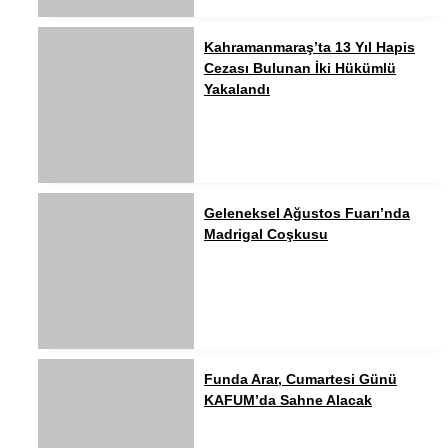
Kahramanmaraş’ta 13 Yıl Hapis
Cezası Bulunan İki Hükümlü
Yakalandı
Geleneksel Ağustos Fuarı’nda
Madrigal Coşkusu
Funda Arar, Cumartesi Günü
KAFUM’da Sahne Alacak