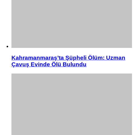
Kahramanmaraş’ta Şüpheli Ölüm: Uzman
Çavuş Evinde Ölü Bulundu