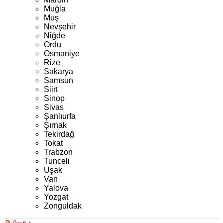
Muğla
Muş
Nevşehir
Niğde
Ordu
Osmaniye
Rize
Sakarya
Samsun
Siirt
Sinop
Sivas
Şanlıurfa
Şırnak
Tekirdağ
Tokat
Trabzon
Tunceli
Uşak
Van
Yalova
Yozgat
Zonguldak