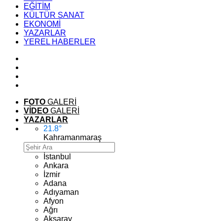
EĞİTİM
KÜLTÜR SANAT
EKONOMİ
YAZARLAR
YEREL HABERLER
FOTO
GALERİ
VİDEO
GALERİ
YAZARLAR
21.8
°
Kahramanmaraş
İstanbul
Ankara
İzmir
Adana
Adıyaman
Afyon
Ağrı
Aksaray