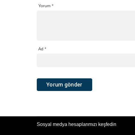
Yorum
*
Ad
*
Sosyal medya hesaplarımızı keşfedin