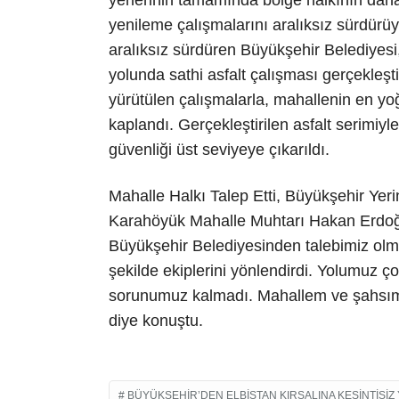
yerlerinin tamamında bölge halkının daha
yenileme çalışmalarını aralıksız sürdürü
aralıksız sürdüren Büyükşehir Belediyesi
yolunda sathi asfalt çalışması gerçekleşt
yürütülen çalışmalarla, mahallenin en yoğu
kaplandı. Gerçekleştirilen asfalt serimiyle
güvenliği üst seviyeye çıkarıldı.
Mahalle Halkı Talep Etti, Büyükşehir Yeri
Karahöyük Mahalle Muhtarı Hakan Erdoğa
Büyükşehir Belediyesinden talebimiz olmu
şekilde ekiplerini yönlendirdi. Yolumuz ço
sorunumuz kalmadı. Mahallem ve şahsım
diye konuştu.
BÜYÜKŞEHIR’DEN ELBISTAN KIRSALINA KESINTISIZ 