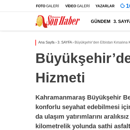
1
FOTO
GALERİ
VİDEO
GALERİ
YAZARLAR
GÜNDEM
3. SAYF
Ana Sayfa
›
3. SAYFA
›
Büyükşehir’den Elbistan Kırsalına K
Büyükşehir’den
Hizmeti
Kahramanmaraş Büyükşehir Beled
konforlu seyahat edebilmesi içi
da ulaşım yatırımlarını aralıks
kilometrelik yolunda sathi asfal