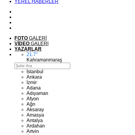
YEREL HABERLER
FOTO
GALERİ
VİDEO
GALERİ
YAZARLAR
21.7
°
Kahramanmaraş
İstanbul
Ankara
İzmir
Adana
Adıyaman
Afyon
Ağrı
Aksaray
Amasya
Antalya
Ardahan
Artvin