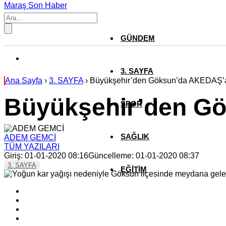
Maraş Son Haber
GÜNDEM
3. SAYFA
Ana Sayfa
›
3. SAYFA
›
Büyükşehir’den Göksun’da AKEDAŞ’
Büyükşehir’den G
SPOR
SAĞLIK
ADEM GEMCİ
TÜM YAZILARI
Giriş: 01-01-2020 08:16
Güncelleme: 01-01-2020 08:37
3. SAYFA
EĞİTİM
KÜLTÜR SANAT