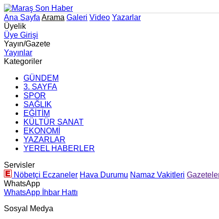
Ana Sayfa
Arama
Galeri
Video
Yazarlar
Üyelik
Üye Girişi
Yayın/Gazete
Yayınlar
Kategoriler
GÜNDEM
3. SAYFA
SPOR
SAĞLIK
EĞİTİM
KÜLTÜR SANAT
EKONOMİ
YAZARLAR
YEREL HABERLER
Servisler
Nöbetçi Eczaneler
Hava Durumu
Namaz Vakitleri
Gazetele
WhatsApp
WhatsApp İhbar Hattı
Sosyal Medya