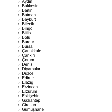
Aydın
Balıkesir
Bartın
Batman
Bayburt
Bilecik
Bingöl
Bitlis
Bolu
Burdur
Bursa
Çanakkale
Çankırı
Çorum
Denizli
Diyarbakır
Düzce
Edirne
Elazığ
Erzincan
Erzurum
Eskişehir
Gaziantep
Giresun
Gümüşhane