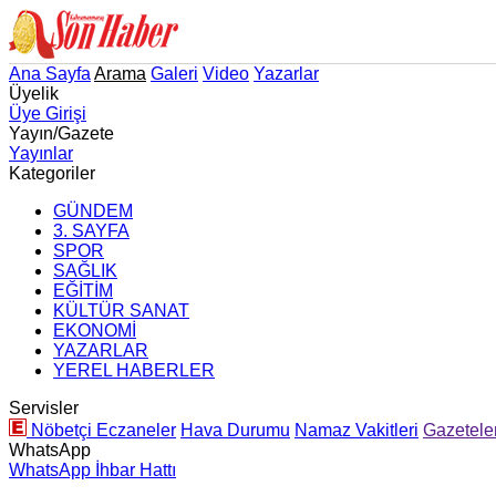
Ana Sayfa
Arama
Galeri
Video
Yazarlar
Üyelik
Üye Girişi
Yayın/Gazete
Yayınlar
Kategoriler
GÜNDEM
3. SAYFA
SPOR
SAĞLIK
EĞİTİM
KÜLTÜR SANAT
EKONOMİ
YAZARLAR
YEREL HABERLER
Servisler
Nöbetçi Eczaneler
Hava Durumu
Namaz Vakitleri
Gazetele
WhatsApp
WhatsApp İhbar Hattı