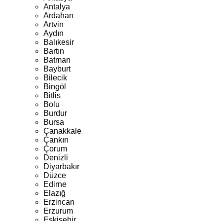
Antalya
Ardahan
Artvin
Aydın
Balıkesir
Bartın
Batman
Bayburt
Bilecik
Bingöl
Bitlis
Bolu
Burdur
Bursa
Çanakkale
Çankırı
Çorum
Denizli
Diyarbakır
Düzce
Edirne
Elazığ
Erzincan
Erzurum
Eskişehir