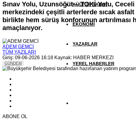
Sınav Yolu, Uzunsöğüt – TOKİ Yolu, Ceceli
KÜLTÜR SANAT
merkezindeki çeşitli arterlerde sıcak asfal
birlikte hem sürüş konforunun artırılması 
EKONOMİ
amaçlanıyor.
YAZARLAR
ADEM GEMCİ
TÜM YAZILARI
Giriş: 09-06-2026 16:18
Kaynak: HABER MERKEZI
GÜNDEM
YEREL HABERLER
ABONE OL