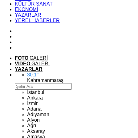
KÜLTÜR SANAT
EKONOMİ
YAZARLAR
YEREL HABERLER
FOTO
GALERİ
VİDEO
GALERİ
YAZARLAR
30.1
°
Kahramanmaraş
İstanbul
Ankara
İzmir
Adana
Adıyaman
Afyon
Ağrı
Aksaray
Amasya