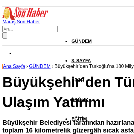
Maraş Son Haber
GÜNDEM
3. SAYFA
Ana Sayfa
›
GÜNDEM
›
Büyükşehir’den Türkoğlu’na 180 Milyo
Büyükşehir’den Tür
SPOR
Ulaşım Yatırımı
SAĞLIK
EĞİTİM
Büyükşehir Belediyesi tarafından hazırlan
toplam 16 kilometrelik güzergâh sıcak asfal