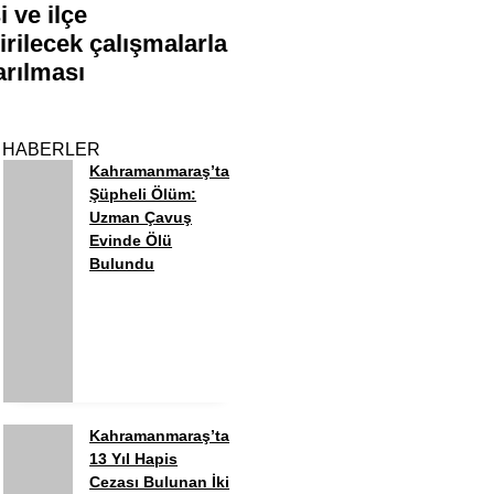
 ve ilçe
irilecek çalışmalarla
arılması
 HABERLER
Kahramanmaraş’ta
Şüpheli Ölüm:
Uzman Çavuş
Evinde Ölü
Bulundu
Kahramanmaraş’ta
13 Yıl Hapis
Cezası Bulunan İki