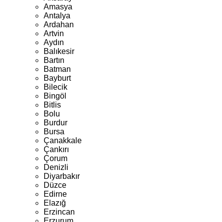
Amasya
Antalya
Ardahan
Artvin
Aydın
Balıkesir
Bartın
Batman
Bayburt
Bilecik
Bingöl
Bitlis
Bolu
Burdur
Bursa
Çanakkale
Çankırı
Çorum
Denizli
Diyarbakır
Düzce
Edirne
Elazığ
Erzincan
Erzurum