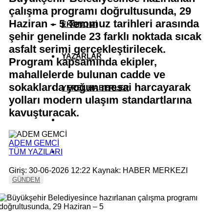
çalışma programı doğrultusunda, 29
Haziran – 5 Temmuz tarihleri arasında
EKONOMİ
şehir genelinde 23 farklı noktada sıcak
asfalt serimi gerçekleştirilecek.
YAZARLAR
Program kapsamında ekipler,
mahallelerde bulunan cadde ve
sokaklarda yoğun mesai harcayarak
YEREL HABERLER
yolları modern ulaşım standartlarına
kavuşturacak.
ADEM GEMCİ
TÜM YAZILARI
Giriş: 30-06-2026 12:22
Kaynak: HABER MERKEZI
GÜNDEM