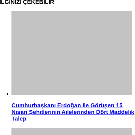
İLGİNİZİ
ÇEKEBİLİR
Cumhurbaşkanı Erdoğan ile Görüşen 15
Nisan Şehitlerinin Ailelerinden Dört Maddelik
Talep