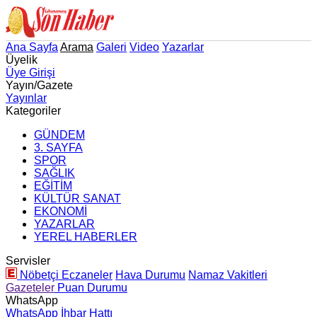
Ana Sayfa
Arama
Galeri
Video
Yazarlar
Üyelik
Üye Girişi
Yayın/Gazete
Yayınlar
Kategoriler
GÜNDEM
3. SAYFA
SPOR
SAĞLIK
EĞİTİM
KÜLTÜR SANAT
EKONOMİ
YAZARLAR
YEREL HABERLER
Servisler
Nöbetçi Eczaneler
Hava Durumu
Namaz Vakitleri
Gazeteler
Puan Durumu
WhatsApp
WhatsApp İhbar Hattı