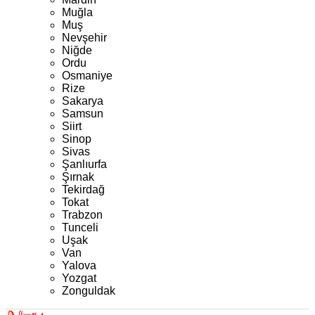
Muğla
Muş
Nevşehir
Niğde
Ordu
Osmaniye
Rize
Sakarya
Samsun
Siirt
Sinop
Sivas
Şanlıurfa
Şırnak
Tekirdağ
Tokat
Trabzon
Tunceli
Uşak
Van
Yalova
Yozgat
Zonguldak