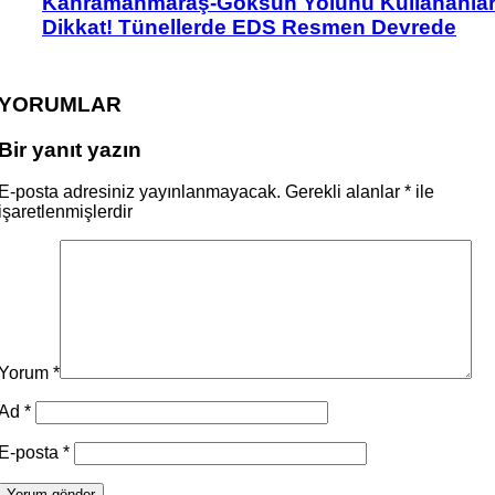
Kahramanmaraş-Göksun Yolunu Kullananla
Dikkat! Tünellerde EDS Resmen Devrede
YORUMLAR
Bir yanıt yazın
E-posta adresiniz yayınlanmayacak.
Gerekli alanlar
*
ile
işaretlenmişlerdir
Yorum
*
Ad
*
E-posta
*