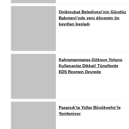
Onikişubat Belediyesi’nin Gündüz
Bakımevi’nde yeni dönemin ön
kayıtları başladı
Kahramanmaraş-Göksun Yolunu
Kullananlar Dikkat! Tünellerde
EDS Resmen Devrede
Pazarcık’ta Yollar Büyükşehir’le
Yenileniyor