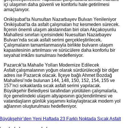
içi ulaşımın daha güvenli ve konforlu hale getirilmesi
amaçlanıyor.
Onikişubat’ta Nursultan Nazarbayev Bulvarı Yenileniyor
Onikişubat’ta da asfalt çalışmaları hız kesmeden sürecek.
İlçenin önemli ulaşım akslarından biri olan Akçakoyunlu
Mahallesi sınırları içerisindeki Nuesultan Nazarbayev
Bulvarı’nda sıcak asfalt serimi gerçekleştirilecek.
Çalışmaların tamamlanmasıyla birlikte bulvarın ulaşım
kapasitesinin artırılması ve sürücülere daha konforlu bir
seyahat imkânı sunulması hedefleniyor.
Pazarcık’ta Mahalle Yolları Modernize Edilecek
Asfalt çalışmalarının yoğun olarak sürdürüleceği bir diğer
adres ise Pazarcık olacak. İlçeye bağlı Ahmet Bozdağ
Mahallesi’nde bulunan 144, 148, 150, 152, 154, 155 ve
157’nci sokaklarda sıcak asfalt serimi yapılacak.
Büyükşehir Belediyesi tarafından yürütülen çalışmalarla,
ilçe genelindeki ulaşım altyapısının güçlendirilmesi ve
vatandaşların günlük yaşamını kolaylaştıracak modern yol
ağlarının oluşturulması hedefleniyor.
Büyükşehir’den Yeni Haftada 23 Farklı Noktada Sıcak Asfalt