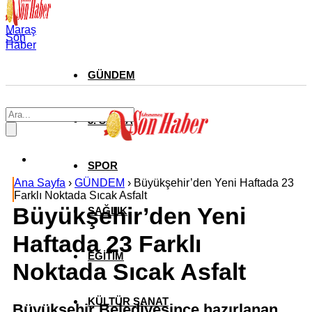
Maraş
Son
Haber
GÜNDEM
3. SAYFA
SPOR
Ana Sayfa
›
GÜNDEM
›
Büyükşehir’den Yeni Haftada 23
Farklı Noktada Sıcak Asfalt
Büyükşehir’den Yeni
SAĞLIK
Haftada 23 Farklı
EĞİTİM
Noktada Sıcak Asfalt
KÜLTÜR SANAT
Büyükşehir Belediyesince hazırlanan