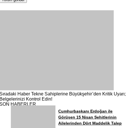
Sıradaki Haber
Tekne Sahiplerine Büyükşehir’den Kritik Uyarı;
Belgelerinizi Kontrol Edin!
SON HABERLER
Cumhurbaşkanı Erdoğan ile
Görüşen 15 Nisan Şehitlerinin
Ailelerinden Dört Maddelik Talep