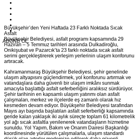
Büyükşehir’den Yeni Haftada 23 Farklı Noktada Sıcak
Asfalt
Büyükşehir Belediyesi, asfalt programı kapsamında 29
ABONE OL
Haziran – 5 Temmuz tarihleri arasında Dulkadiroğlu,
Onikişubat ve Pazarcık’ta 23 farklı noktada sıcak asfalt
serimi gerçekleştirerek yerleşim yerlerinin ulaşım konforunu
artıracak.
Kahramanmaraş Büyükşehir Belediyesi, şehir genelinde
ulaşım altyapısını güçlendirmek, yol konforunu artırmak ve
vatandaşlara daha güvenli bir ulaşım imkânı sunmak
amacıyla başlattığı asfalt seferberliğini aralıksız sürdürüyor.
Şehir tarihinin en kapsamlı ulaşım yatırımı olan asfalt
çalışmaları, merkez ve ilçelerde eş zamanlı olarak hız
kesmeden devam ediyor. Büyükşehir Belediyesi tarafından
Mayıs ayı başında başlatılan asfalt seferberliği kapsamında
geride kalan yaklaşık iki aylık süreçte toplam 61 kilometrelik
yol ağı sıcak asfaltla yenilenerek vatandaşların hizmetine
sunuldu. Yol Yapım, Bakım ve Onarım Dairesi Başkanlığı
koordinesinde yürütülen çalışmalarla, ulaşım standardı
düşük olan arterler modernize edilerek daha güvenli,