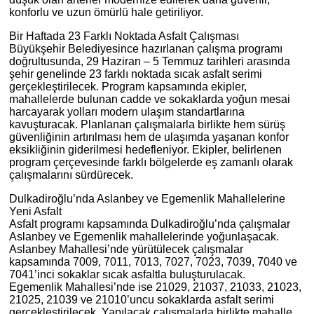
konforlu ve uzun ömürlü hale getiriliyor.
Bir Haftada 23 Farklı Noktada Asfalt Çalışması
Büyükşehir Belediyesince hazırlanan çalışma programı
doğrultusunda, 29 Haziran – 5 Temmuz tarihleri arasında
şehir genelinde 23 farklı noktada sıcak asfalt serimi
gerçekleştirilecek. Program kapsamında ekipler,
mahallelerde bulunan cadde ve sokaklarda yoğun mesai
harcayarak yolları modern ulaşım standartlarına
kavuşturacak. Planlanan çalışmalarla birlikte hem sürüş
güvenliğinin artırılması hem de ulaşımda yaşanan konfor
eksikliğinin giderilmesi hedefleniyor. Ekipler, belirlenen
program çerçevesinde farklı bölgelerde eş zamanlı olarak
çalışmalarını sürdürecek.
Dulkadiroğlu’nda Aslanbey ve Egemenlik Mahallelerine
Yeni Asfalt
Asfalt programı kapsamında Dulkadiroğlu’nda çalışmalar
Aslanbey ve Egemenlik mahallelerinde yoğunlaşacak.
Aslanbey Mahallesi’nde yürütülecek çalışmalar
kapsamında 7009, 7011, 7013, 7027, 7023, 7039, 7040 ve
7041’inci sokaklar sıcak asfaltla buluşturulacak.
Egemenlik Mahallesi’nde ise 21029, 21037, 21033, 21023,
21025, 21039 ve 21010’uncu sokaklarda asfalt serimi
gerçekleştirilecek. Yapılacak çalışmalarla birlikte mahalle