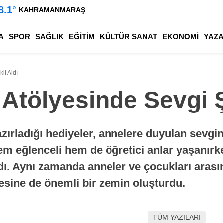
8.1
°
KAHRAMANMARAŞ
A
SPOR
SAĞLIK
EĞİTİM
KÜLTÜR SANAT
EKONOMİ
YAZ
il Aldı
Atölyesinde Sevgi Ş
ırladığı hediyeler, annelere duyulan sevgini
em eğlenceli hem de öğretici anlar yaşanırke
dı. Aynı zamanda anneler ve çocukları arasın
şmesine de önemli bir zemin oluşturdu.
TÜM YAZILARI