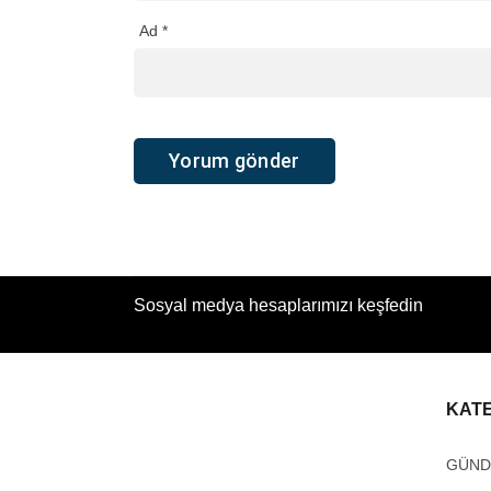
Ad
*
Sosyal medya hesaplarımızı keşfedin
KAT
GÜN