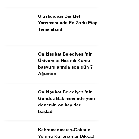
Uluslararası Bisiklet
Yarışması’nda En Zorlu Etap
Tamamlandı
Onikişubat Belediyesi’nin
Üniversite Hazırlık Kursu
başvurularında son gün 7
Ağustos
WhatsApp İhbar Hattı
Onikişubat Belediyesi’nin
Gündüz Bakımevi’nde yeni
dönemin ön kayıtları
başladı
Facebook
Kahramanmaraş-Göksun
Yolunu Kullananlar Dikkat!