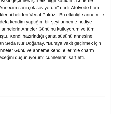
akit geçirmek için etkinliğe katıldım. Anneme
. Annecim seni çok seviyorum” dedi. Atölyede hem
klerini belirten Vedat Paköz, “Bu etkinliğe annem ile
k defa kendim yaptığım bir şeyi anneme hediye
annelerin Anneler Günü’nü kutluyorum ve tüm
uştu. Kendi hazırladığı çanta süsünü annesine
ran Seda Nur Doğanay, “Buraya vakit geçirmek için
n Anneler Günü ve anneme kendi ellerimle charm
eğini düşünüyorum” cümlelerini sarf etti.