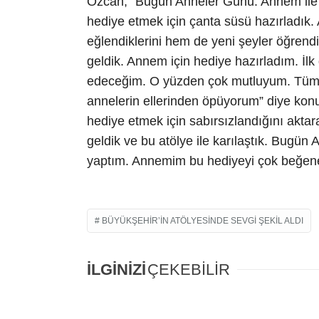
Özcan, “Bugün Anneler Günü. Annem ile v
hediye etmek için çanta süsü hazırladık
eğlendiklerini hem de yeni şeyler öğrendi
geldik. Annem için hediye hazırladım. İl
edeceğim. O yüzden çok mutluyum. Tüm 
annelerin ellerinden öpüyorum” diye kon
hediye etmek için sabırsızlandığını akta
geldik ve bu atölye ile karılaştık. Bugü
yaptım. Annemim bu hediyeyi çok beğenec
BÜYÜKŞEHIR’IN ATÖLYESINDE SEVGI ŞEKIL ALDI
İLGİNİZİ
ÇEKEBİLİR