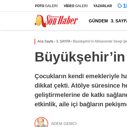
1
FOTO
GALERİ
VİDEO
GALERİ
YAZARLAR
GÜNDEM
3. SAYF
Ana Sayfa
›
3. SAYFA
›
Büyükşehir’in Atölyesinde Sevgi Şek
Büyükşehir’in 
Çocukların kendi emekleriyle haz
dikkat çekti. Atölye süresince h
geliştirmelerine de katkı sağlan
etkinlik, aile içi bağların peki
ADEM GEMCİ