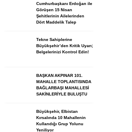
Cumhurbaşkanı Erdoğan ile
Görüşen 15 Nisan
GÜNDEM
Şehitlerinin Ailelerinden
Dört Maddelik Talep
3. SAYFA
SPOR
Tekne Sahiplerine
Büyükşehir’den Kritik Uyarı;
SAĞLIK
Belgelerinizi Kontrol Edin!
EĞİTİM
KÜLTÜR SANAT
BAŞKAN AKPINAR 101.
MAHALLE TOPLANTISINDA
EKONOMİ
BAĞLARBAŞI MAHALLESİ
SAKİNLERİYLE BULUŞTU
YAZARLAR
YEREL HABERLER
Büyükşehir, Elbistan
Kırsalında 10 Mahallenin
Kullandığı Grup Yolunu
Yeniliyor