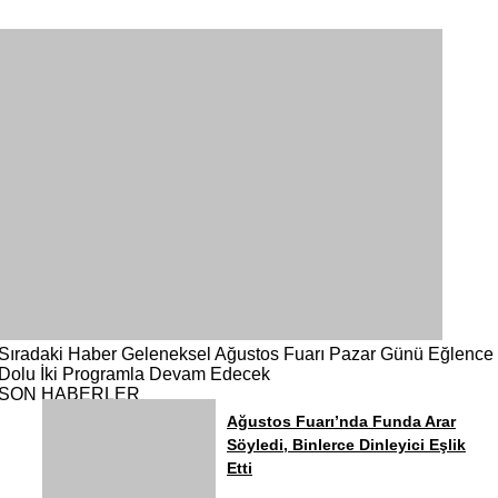
Sıradaki Haber
Geleneksel Ağustos Fuarı Pazar Günü Eğlence
Dolu İki Programla Devam Edecek
SON HABERLER
Ağustos Fuarı’nda Funda Arar
Söyledi, Binlerce Dinleyici Eşlik
Etti