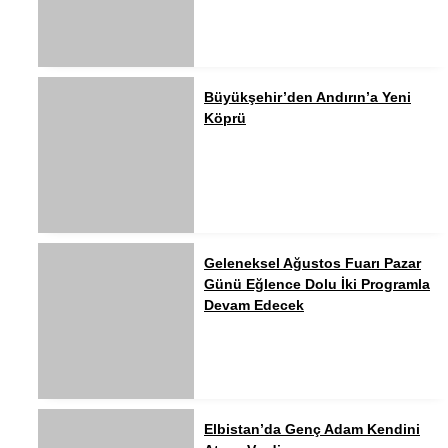
Büyükşehir’den Andırın’a Yeni
Köprü
Geleneksel Ağustos Fuarı Pazar
Günü Eğlence Dolu İki Programla
Devam Edecek
Elbistan’da Genç Adam Kendini