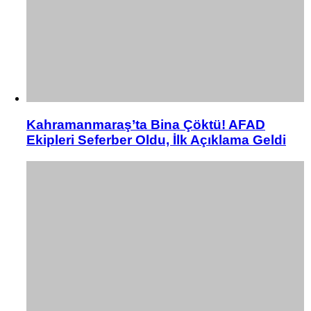
Kahramanmaraş’ta Bina Çöktü! AFAD
Ekipleri Seferber Oldu, İlk Açıklama Geldi