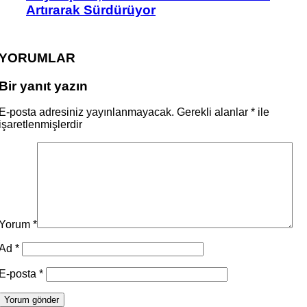
Artırarak Sürdürüyor
YORUMLAR
Bir yanıt yazın
E-posta adresiniz yayınlanmayacak.
Gerekli alanlar
*
ile
işaretlenmişlerdir
Yorum
*
Ad
*
E-posta
*