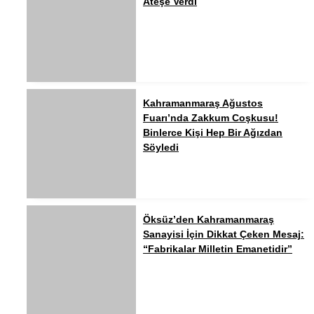
Ateşe Verdi
Kahramanmaraş Ağustos
Fuarı’nda Zakkum Coşkusu!
Binlerce Kişi Hep Bir Ağızdan
Söyledi
Öksüz’den Kahramanmaraş
Sanayisi İçin Dikkat Çeken Mesaj:
“Fabrikalar Milletin Emanetidir”