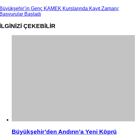
Büyükşehir’in Genç KAMEK Kurslarında Kayıt Zamanı;
Başvurular Başladı
İLGİNİZİ
ÇEKEBİLİR
Büyükşehir’den Andırın’a Yeni Köprü