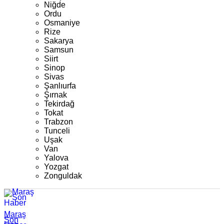
Niğde
Ordu
Osmaniye
Rize
Sakarya
Samsun
Siirt
Sinop
Sivas
Şanlıurfa
Şırnak
Tekirdağ
Tokat
Trabzon
Tunceli
Uşak
Van
Yalova
Yozgat
Zonguldak
Maraş
Son