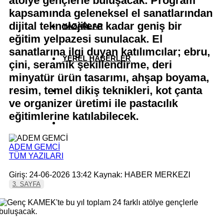
atölye gençlerle buluşacak. Program
kapsamında geleneksel el sanatlarından
dijital teknolojilere kadar geniş bir
YAZARLAR
eğitim yelpazesi sunulacak. El
sanatlarına ilgi duyan katılımcılar; ebru,
YEREL HABERLER
çini, seramik şekillendirme, deri
minyatür ürün tasarımı, ahşap boyama,
resim, temel dikiş teknikleri, kot çanta
ve organizer üretimi ile pastacılık
eğitimlerine katılabilecek.
ADEM GEMCİ
TÜM YAZILARI
Giriş: 24-06-2026 13:42
Kaynak: HABER MERKEZI
3. SAYFA