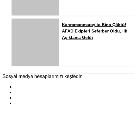
Kahramanmaraş’ta Bina Çöktü!
AFAD Ekipleri Seferber Oldu, İlk
Açıklama Geldi
Sosyal medya hesaplarımızı keşfedin