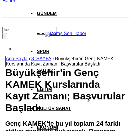
Haber
GÜNDEM
3. SAYFA
SPOR
Ana Sayfa
›
3. SAYFA
›
Büyükşehir’in Genç KAMEK
Kurslarında Kayıt Zamanı; Başvurular Başladı
Büyükşehir’in Genç
SAĞLIK
KAMEK Kurslarında
EĞİTİM
Kayıt Zamanı; Başvurular
Başladı
KÜLTÜR SANAT
Genç KAMEK’te bu yıl toplam 24 farklı
EKONOMİ