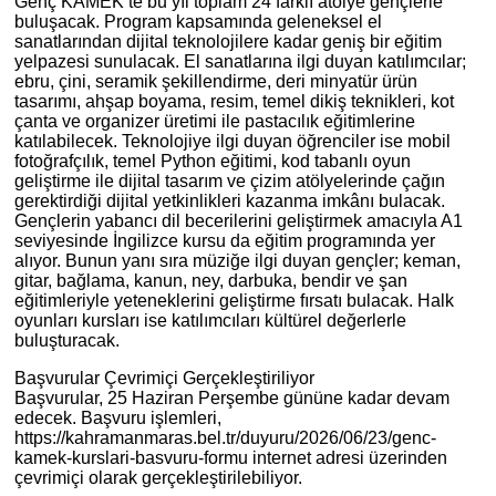
Genç KAMEK’te bu yıl toplam 24 farklı atölye gençlerle
buluşacak. Program kapsamında geleneksel el
sanatlarından dijital teknolojilere kadar geniş bir eğitim
yelpazesi sunulacak. El sanatlarına ilgi duyan katılımcılar;
ebru, çini, seramik şekillendirme, deri minyatür ürün
tasarımı, ahşap boyama, resim, temel dikiş teknikleri, kot
çanta ve organizer üretimi ile pastacılık eğitimlerine
katılabilecek. Teknolojiye ilgi duyan öğrenciler ise mobil
fotoğrafçılık, temel Python eğitimi, kod tabanlı oyun
geliştirme ile dijital tasarım ve çizim atölyelerinde çağın
gerektirdiği dijital yetkinlikleri kazanma imkânı bulacak.
Gençlerin yabancı dil becerilerini geliştirmek amacıyla A1
seviyesinde İngilizce kursu da eğitim programında yer
alıyor. Bunun yanı sıra müziğe ilgi duyan gençler; keman,
gitar, bağlama, kanun, ney, darbuka, bendir ve şan
eğitimleriyle yeteneklerini geliştirme fırsatı bulacak. Halk
oyunları kursları ise katılımcıları kültürel değerlerle
buluşturacak.
Başvurular Çevrimiçi Gerçekleştiriliyor
Başvurular, 25 Haziran Perşembe gününe kadar devam
edecek. Başvuru işlemleri,
https://kahramanmaras.bel.tr/duyuru/2026/06/23/genc-
kamek-kurslari-basvuru-formu internet adresi üzerinden
çevrimiçi olarak gerçekleştirilebiliyor.