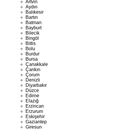
Artvin
Aydın
Balıkesir
Bartın
Batman
Bayburt
Bilecik
Bingöl
Bitlis
Bolu
Burdur
Bursa
Çanakkale
Çankırı
Çorum
Denizli
Diyarbakır
Düzce
Edirne
Elazığ
Erzincan
Erzurum
Eskişehir
Gaziantep
Giresun