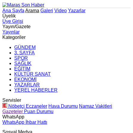
Ana Sayfa
Arama
Galeri
Video
Yazarlar
Üyelik
Üye Girişi
Yayın/Gazete
Yayınlar
Kategoriler
GÜNDEM
3. SAYFA
SPOR
SAĞLIK
EĞİTİM
KÜLTÜR SANAT
EKONOMİ
YAZARLAR
YEREL HABERLER
Servisler
Nöbetçi Eczaneler
Hava Durumu
Namaz Vakitleri
Gazeteler
Puan Durumu
WhatsApp
WhatsApp İhbar Hattı
Sosyal Medya