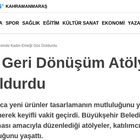
6
°
KAHRAMANMARAŞ
A
SPOR
SAĞLIK
EĞİTİM
KÜLTÜR SANAT
EKONOMİ
YAZ
esinde Kadın Emeği Göz Doldurdu
 Geri Dönüşüm Atöl
ldurdu
ızca yeni ürünler tasarlamanın mutluluğunu 
erek keyifli vakit geçirdi. Büyükşehir Beled
ması amacıyla düzenlediği atölyeler, katılı
uğunu yaşattı.