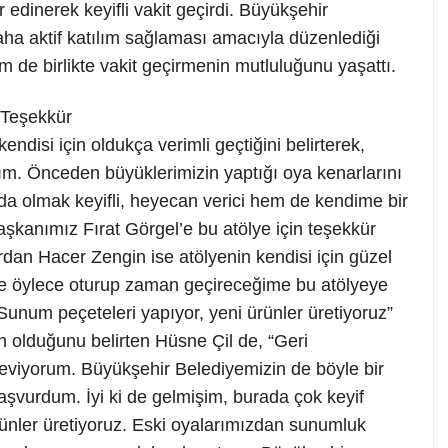
edinerek keyifli vakit geçirdi. Büyükşehir
aha aktif katılım sağlaması amacıyla düzenlediği
m de birlikte vakit geçirmenin mutluluğunu yaşattı.
 Teşekkür
endisi için oldukça verimli geçtiğini belirterek,
ım. Önceden büyüklerimizin yaptığı oya kenarlarını
 olmak keyifli, heyecan verici hem de kendime bir
şkanımız Fırat Görgel’e bu atölye için teşekkür
ardan Hacer Zengin ise atölyenin kendisi için güzel
de öylece oturup zaman geçireceğime bu atölyeye
. Sunum peçeteleri yapıyor, yeni ürünler üretiyoruz”
n olduğunu belirten Hüsne Çil de, “Geri
viyorum. Büyükşehir Belediyemizin de böyle bir
şvurdum. İyi ki de gelmişim, burada çok keyif
nler üretiyoruz. Eski oyalarımızdan sunumluk