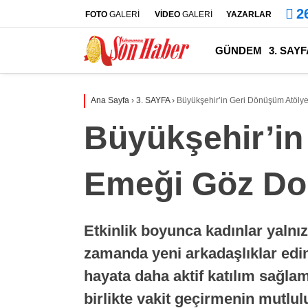
2
FOTO
GALERİ
VİDEO
GALERİ
YAZARLAR
GÜNDEM
3. SAYF
Ana Sayfa
›
3. SAYFA
›
Büyükşehir’in Geri Dönüşüm Atöly
Büyükşehir’in
Emeği Göz Do
Etkinlik boyunca kadınlar yaln
zamanda yeni arkadaşlıklar edin
hayata daha aktif katılım sağla
birlikte vakit geçirmenin mutlul