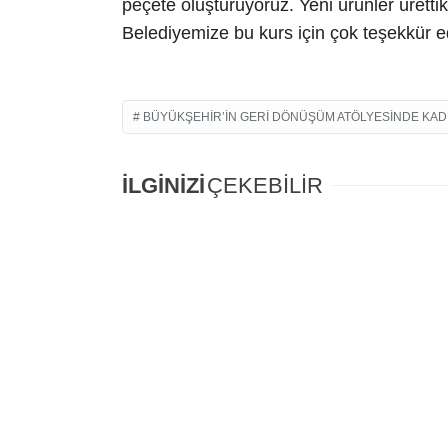
peçete oluşturuyoruz. Yeni ürünler ürett
Belediyemize bu kurs için çok teşekkür e
BÜYÜKŞEHIR’IN GERI DÖNÜŞÜM ATÖLYESINDE KA
İLGİNİZİ
ÇEKEBİLİR