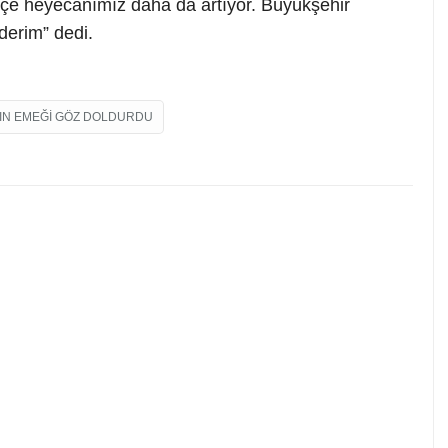
ikçe heyecanımız daha da artıyor. Büyükşehir
derim” dedi.
DIN EMEĞI GÖZ DOLDURDU