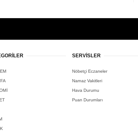
EGORİLER
SERVİSLER
DEM
Nöbetçi Eczaneler
YFA
Namaz Vakitleri
OMİ
Hava Durumu
ET
Puan Durumları
M
IK