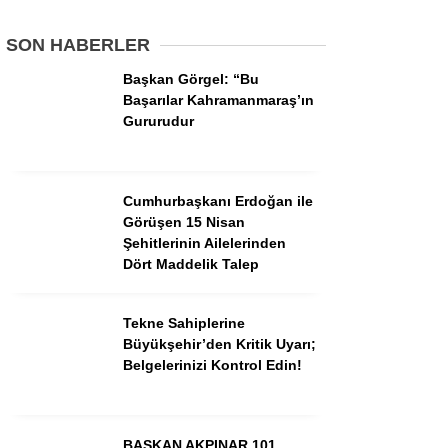
SON HABERLER
GÜNDEM
Başkan Görgel: “Bu
3. SAYFA
Başarılar Kahramanmaraş’ın
Gururudur
SPOR
SAĞLIK
Cumhurbaşkanı Erdoğan ile
EĞİTİM
Görüşen 15 Nisan
Şehitlerinin Ailelerinden
KÜLTÜR SANAT
Dört Maddelik Talep
EKONOMİ
Tekne Sahiplerine
YAZARLAR
Büyükşehir’den Kritik Uyarı;
Belgelerinizi Kontrol Edin!
YEREL HABERLER
BAŞKAN AKPINAR 101.