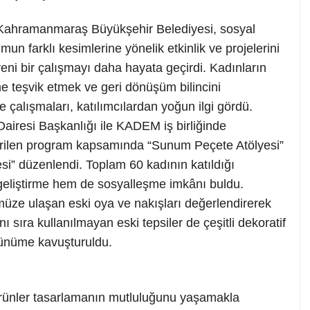
Kahramanmaraş Büyükşehir Belediyesi, sosyal
mun farklı kesimlerine yönelik etkinlik ve projelerini
yeni bir çalışmayı daha hayata geçirdi. Kadınların
me teşvik etmek ve geri dönüşüm bilincini
çalışmaları, katılımcılardan yoğun ilgi gördü.
airesi Başkanlığı ile KADEM iş birliğinde
tirilen program kapsamında “Sunum Peçete Atölyesi”
si” düzenlendi. Toplam 60 kadının katıldığı
i geliştirme hem de sosyalleşme imkânı buldu.
müze ulaşan eski oya ve nakışları değerlendirerek
 sıra kullanılmayan eski tepsiler de çeşitli dekoratif
rünüme kavuşturuldu.
 ürünler tasarlamanın mutluluğunu yaşamakla