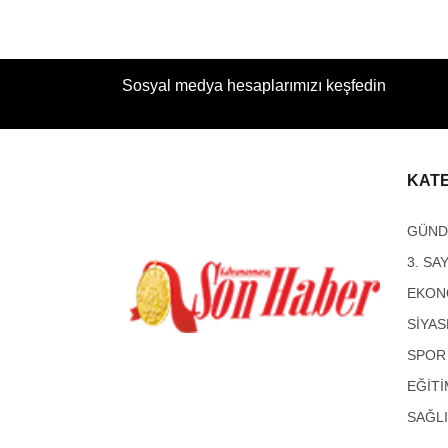
Sosyal medya hesaplarımızı keşfedin
KAT
GÜN
3. SA
EKON
SİYAS
SPOR
EĞİTİ
SAĞL